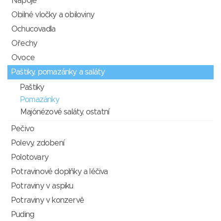
Nápoje
Obilné vločky a obiloviny
Ochucovadla
Ořechy
Ovoce
Paštiky, pomazánky a saláty
Paštiky
Pomazánky
Majónézové saláty, ostatní
Pečivo
Polevy, zdobení
Polotovary
Potravinové doplňky a léčiva
Potraviny v aspiku
Potraviny v konzervě
Puding