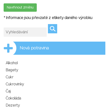
Navrhnout změnu
* Informace jsou převzaté z etikety daného výrobku
Nová potravina
Alkohol
Bagety
Cukr
Cukrovinky
Čaj
Čokoláda
Dezerty