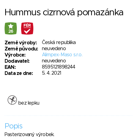
Hummus cizrnová pomazánka
26
Česká republika
Země výroby:
neuvedeno
Země původu:
Alimpex-Maso s.r.o.
Výrobce:
neuvedeno
Dodavatel:
8595121898244
EAN:
5. 4. 2021
Data ze dne:
bez lepku
Popis
Pasterizovaný výrobek.