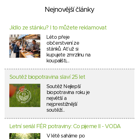
Nejnovější články
Jídlo ze stánku? I to můžete reklamovat
Léto přeje
občerstvení ze
stánků. Ať už si
kupujete zmrzlinu na
koupališti,…
Soutěž biopotravina slaví 25 let
Soutěž Nejlepší
biopotravina roku je
největší a
nejprestižnější
soutěží…
Letní seriál FÉR potraviny: Co pijeme II - VODA
V létě saháme po