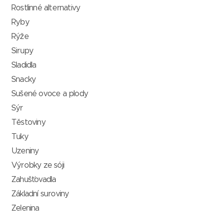
Rostlinné alternativy
Ryby
Rýže
Sirupy
Sladidla
Snacky
Sušené ovoce a plody
Sýr
Těstoviny
Tuky
Uzeniny
Výrobky ze sóji
Zahušťovadla
Základní suroviny
Zelenina