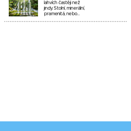
lahvích častěji než
jindy. Stolní, minerální,
pramenitá, nebo…