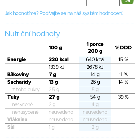
26
Jak hodnotíme? Podívejte se na náš systém hodnocení.
Nutriční hodnoty
1 porce
100 g
% DDD
200 g
Energie
320 kcal
640 kcal
15 %
1339 kJ
2678 kJ
Bílkoviny
7 g
14 g
11 %
Sacharidy
13 g
26 g
14 %
z toho cukry
2.5 g
5 g
Tuky
27 g
54 g
39 %
nasycené
2 g
4 g
nenasycené
neuvedeno
neuvedeno
Vláknina
neuvedeno
neuvedeno
Sůl
1 g
2 g