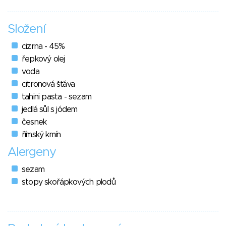
Složení
cizrna - 45%
řepkový olej
voda
citronová šťáva
tahini pasta - sezam
jedlá sůl s jódem
česnek
římský kmín
Alergeny
sezam
stopy skořápkových plodů