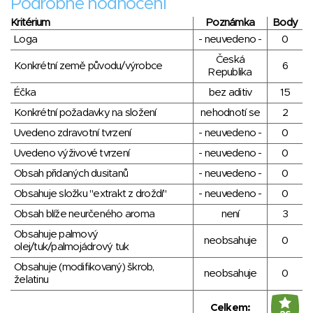
Podrobné hodnocení
Kritérium
Poznámka
Body
Loga
- neuvedeno -
0
Česká
Konkrétní země původu/výrobce
6
Republika
Éčka
bez aditiv
15
Konkrétní požadavky na složení
nehodnotí se
2
Uvedeno zdravotní tvrzení
- neuvedeno -
0
Uvedeno výživové tvrzení
- neuvedeno -
0
Obsah přidaných dusitanů
- neuvedeno -
0
Obsahuje složku "extrakt z droždí"
- neuvedeno -
0
Obsah blíže neurčeného aroma
není
3
Obsahuje palmový
neobsahuje
0
olej/tuk/palmojádrový tuk
Obsahuje (modifikovaný) škrob,
neobsahuje
0
želatinu
Celkem: