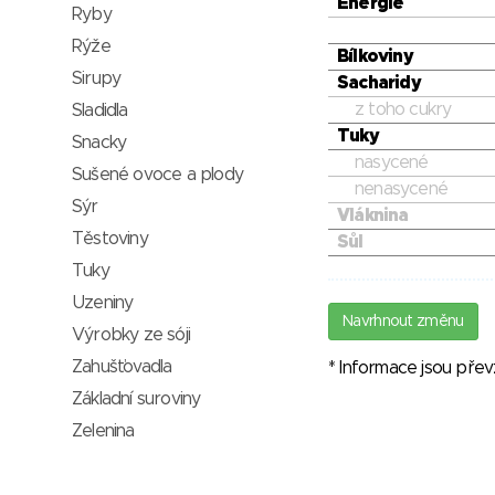
Energie
Ryby
Rýže
Bílkoviny
Sirupy
Sacharidy
z toho cukry
Sladidla
Tuky
Snacky
nasycené
Sušené ovoce a plody
nenasycené
Sýr
Vláknina
Těstoviny
Sůl
Tuky
Uzeniny
Navrhnout změnu
Výrobky ze sóji
Zahušťovadla
* Informace jsou pře
Základní suroviny
Zelenina