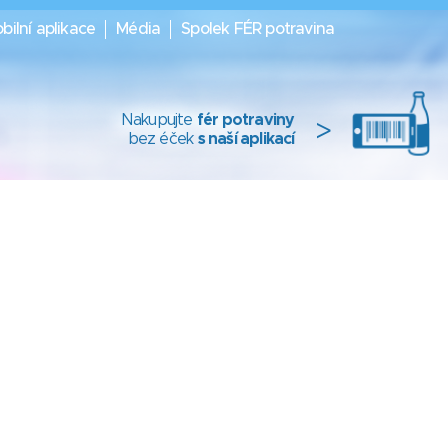
bilní aplikace
Média
Spolek FÉR potravina
Nakupujte
fér potraviny
>
bez éček
s naší aplikací