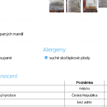
paných mandlí
Alergeny
loupané
suché skořápkové plody
nocení
Poznámka
nejsou
du/výrobce
Česká Republika
bez aditiv