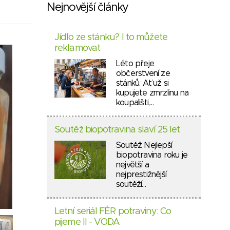
Nejnovější články
Jídlo ze stánku? I to můžete
reklamovat
Léto přeje
občerstvení ze
stánků. Ať už si
kupujete zmrzlinu na
koupališti,…
Soutěž biopotravina slaví 25 let
Soutěž Nejlepší
biopotravina roku je
největší a
nejprestižnější
soutěží…
Letní seriál FÉR potraviny: Co
pijeme II - VODA