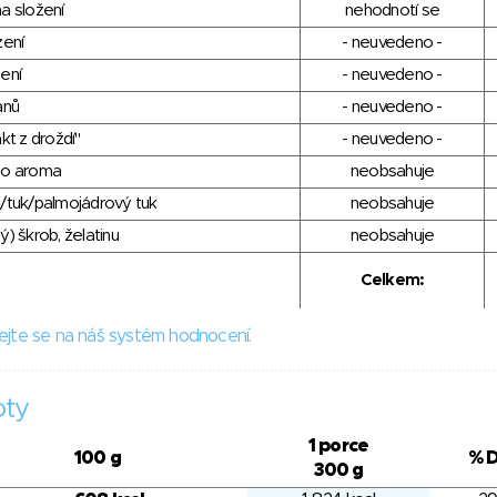
a složení
nehodnotí se
zení
- neuvedeno -
ení
- neuvedeno -
anů
- neuvedeno -
kt z droždí"
- neuvedeno -
ho aroma
neobsahuje
/tuk/palmojádrový tuk
neobsahuje
) škrob, želatinu
neobsahuje
Celkem:
ejte se na náš systém hodnocení.
oty
1 porce
100 g
% 
300 g