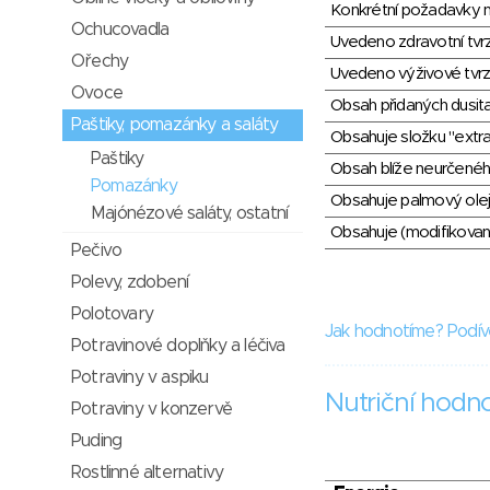
Konkrétní požadavky n
Ochucovadla
Uvedeno zdravotní tvr
Ořechy
Uvedeno výživové tvrz
Ovoce
Obsah přidaných dusit
Paštiky, pomazánky a saláty
Obsahuje složku "extra
Paštiky
Obsah blíže neurčené
Pomazánky
Obsahuje palmový olej
Majónézové saláty, ostatní
Obsahuje (modifikovaný
Pečivo
Polevy, zdobení
Polotovary
Jak hodnotíme? Podív
Potravinové doplňky a léčiva
Potraviny v aspiku
Nutriční hodn
Potraviny v konzervě
Puding
Rostlinné alternativy