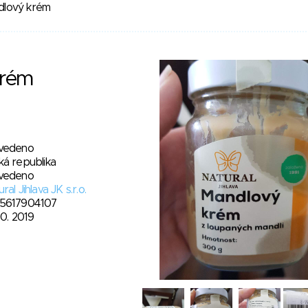
lový krém
krém
vedeno
ká republika
vedeno
ral Jihlava JK s.r.o.
5617904107
10. 2019