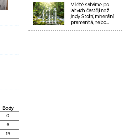
V létě saháme po
lahvích častěji než
jindy. Stolní, minerální,
pramenitá, nebo…
Body
0
6
15