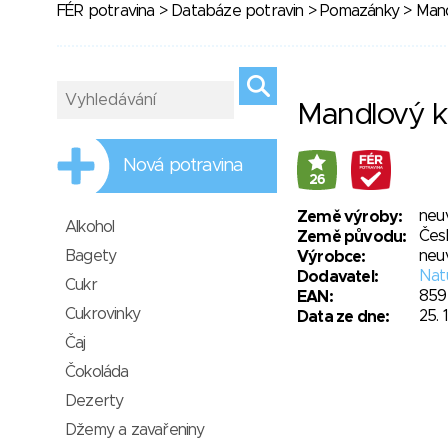
FÉR potravina
>
Databáze potravin
>
Pomazánky
> Mand
Mandlový 
Nová potravina
26
neu
Země výroby:
Alkohol
Čes
Země původu:
Bagety
neu
Výrobce:
Natu
Dodavatel:
Cukr
859
EAN:
Cukrovinky
25. 
Data ze dne:
Čaj
Čokoláda
Dezerty
Džemy a zavařeniny