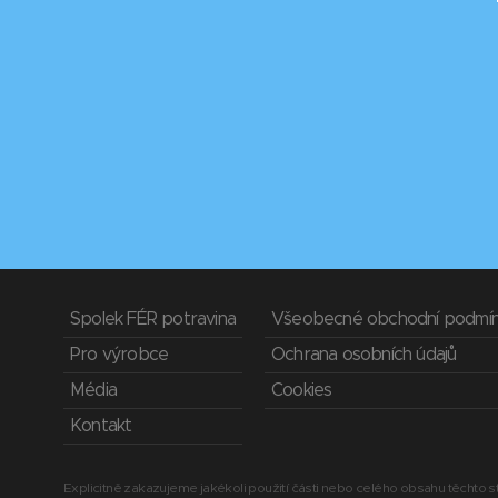
Spolek FÉR potravina
Všeobecné obchodní podmí
Pro výrobce
Ochrana osobních údajů
Média
Cookies
Kontakt
Explicitně zakazujeme jakékoli použití části nebo celého obsahu těchto st