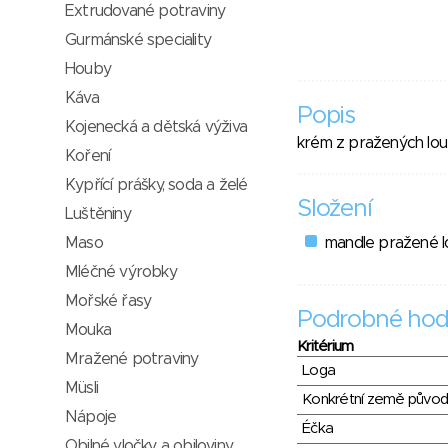
Extrudované potraviny
Gurmánské speciality
Houby
Káva
Popis
Kojenecká a dětská výživa
krém z pražených lou
Koření
Kypřící prášky, soda a želé
Složení
Luštěniny
Maso
mandle pražené 
Mléčné výrobky
Mořské řasy
Podrobné hod
Mouka
Kritérium
Mražené potraviny
Loga
Müsli
Konkrétní země půvo
Nápoje
Éčka
Obilné vločky a obiloviny