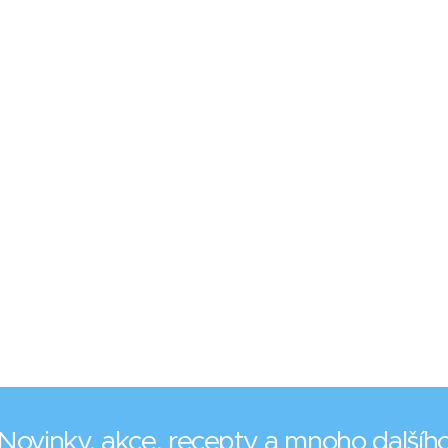
Novinky, akce, recepty a mnoho dalšíh