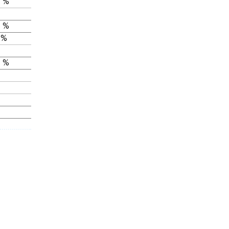
 %
 %
 %
 %