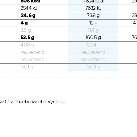
608 kcal
1 824 kcal
29
2544 kJ
7632 kJ
24.6 g
73.8 g
38
4 g
12 g
4
3.8 g
11.4 g
53.5 g
160.5 g
76
4.08 g
12.24 g
neuvedeno
neuvedeno
neuvedeno
neuvedeno
0.01 g
0.03 g
vzaté z etikety daného výrobku