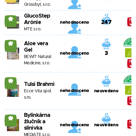
Grossbyt, s.r.o.
GlucoStep
21
Arónie
247
nehodnoceno
MTE s.r.o.
Aloe vera
27
Gel
3
nehodnoceno
BEWIT Natural
Medicine, s.r.o.
26
Tulsi Brahmi
nehodnoceno
Ecce Vita spol.
neuvedeno
s.ro.
Bylinkárna
26
žlučník a
nehodnoceno
neuvedeno
slinivka
MEDIATE s.r.o.