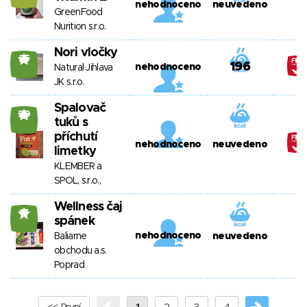
nehodnoceno
neuvedeno
GreenFood
Nurition s.r.o.
Nori vločky
25
196
nehodnoceno
Natural Jihlava
JK s.r.o.
Spalovač
20
tuků s
příchutí
nehodnoceno
neuvedeno
limetky
KLEMBER a
SPOL, s.r.o.,
Wellness čaj
17
spánek
nehodnoceno
Baliarne
neuvedeno
obchodu a.s.
Poprad