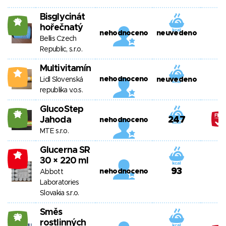
Bisglycinát
19
hořečnatý
nehodnoceno
neuvedeno
Bellis Czech
Republic, s.r.o.
Multivitamín
2
nehodnoceno
Lidl Slovenská
neuvedeno
republika v.o.s.
GlucoStep
21
Jahoda
247
nehodnoceno
MTE s.r.o.
Glucerna SR
-3
30 × 220 ml
93
nehodnoceno
Abbott
Laboratories
Slovakia s.r.o.
Směs
28
rostlinných