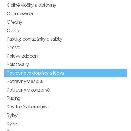
Obilné vločky a obiloviny
Ochucovadla
Ořechy
Ovoce
Paštiky, pomazánky a saláty
Pečivo
Polevy, zdobení
Polotovary
Potravinové doplňky a léčiva
Potraviny v aspiku
Potraviny v konzervě
Puding
Rostlinné alternativy
Ryby
Rýže