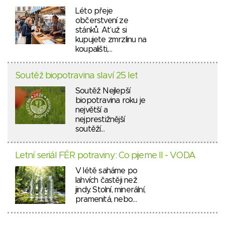
Léto přeje
občerstvení ze
stánků. Ať už si
kupujete zmrzlinu na
koupališti,…
Soutěž biopotravina slaví 25 let
Soutěž Nejlepší
biopotravina roku je
největší a
nejprestižnější
soutěží…
Letní seriál FÉR potraviny: Co pijeme II - VODA
V létě saháme po
lahvích častěji než
jindy. Stolní, minerální,
pramenitá, nebo…