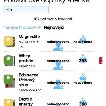
Potravinové doplňky a léčiva
182
potravin v kategorii
Nejlépe hodnocené
Nejnovější
Magneslife
8
nehodnoceno
NUTREND D.S.,
neuvedeno
a.s
Whey
24
protein
393
nehodnoceno
Vilgain s.r.o.
Echinacea
16
třtinový
nehodnoceno
neuvedeno
sirup
Green idea s.r.o.
Dextro
7
energy
368
nehodnoceno