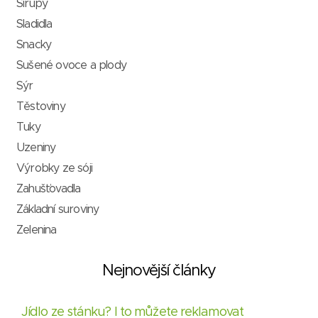
Sirupy
Sladidla
Snacky
Sušené ovoce a plody
Sýr
Těstoviny
Tuky
Uzeniny
Výrobky ze sóji
Zahušťovadla
Základní suroviny
Zelenina
Nejnovější články
Jídlo ze stánku? I to můžete reklamovat