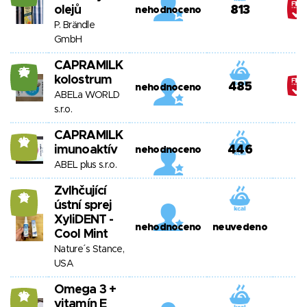
olejů
813
nehodnoceno
P. Brändle
GmbH
CAPRAMILK
25
kolostrum
485
nehodnoceno
ABELa WORLD
s.r.o.
CAPRAMILK
10
imunoaktív
446
nehodnoceno
ABEL plus s.r.o.
Zvlhčující
12
ústní sprej
XyliDENT -
nehodnoceno
neuvedeno
Cool Mint
Nature´s Stance,
USA
Omega 3 +
10
vitamín E