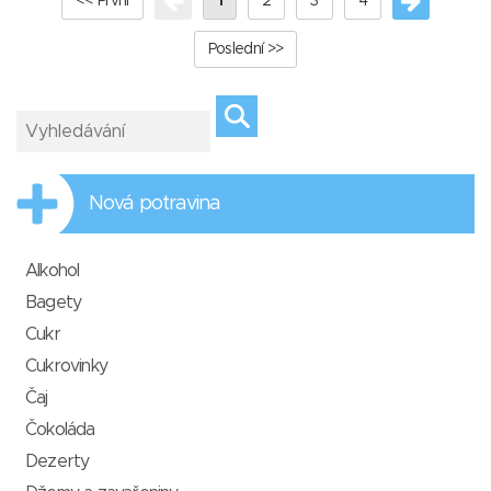
<< První
1
2
3
4
Poslední >>
Nová potravina
Alkohol
Bagety
Cukr
Cukrovinky
Čaj
Čokoláda
Dezerty