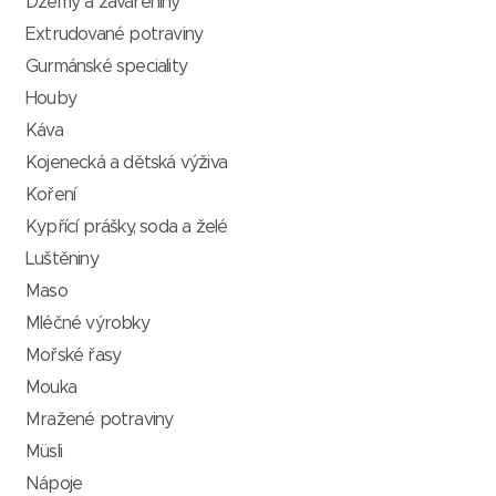
Džemy a zavařeniny
Extrudované potraviny
Gurmánské speciality
Houby
Káva
Kojenecká a dětská výživa
Koření
Kypřící prášky, soda a želé
Luštěniny
Maso
Mléčné výrobky
Mořské řasy
Mouka
Mražené potraviny
Müsli
Nápoje