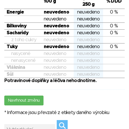
100 g
% DDD
250 g
Energie
neuvedeno
neuvedeno
0 %
neuvedeno
neuvedeno
Bílkoviny
neuvedeno
neuvedeno
0 %
Sacharidy
neuvedeno
neuvedeno
0 %
z toho cukry
neuvedeno
neuvedeno
Tuky
neuvedeno
neuvedeno
0 %
nasycené
neuvedeno
neuvedeno
nenasycené
neuvedeno
neuvedeno
Vláknina
neuvedeno
neuvedeno
Sůl
neuvedeno
neuvedeno
Potravinové doplňky a léčiva nehodnotíme.
Navrhnout změnu
* Informace jsou převzaté z etikety daného výrobku