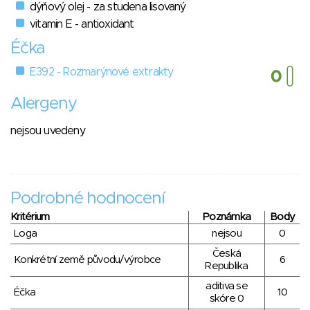
dýňový olej - za studena lisovaný
vitamin E - antioxidant
Éčka
E392 - Rozmarýnové extrakty
Alergeny
nejsou uvedeny
Podrobné hodnocení
Kritérium
Poznámka
Body
Loga
nejsou
0
Česká
Konkrétní země původu/výrobce
6
Republika
aditiva se
Éčka
10
skóre 0