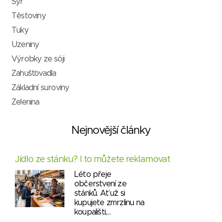
Sýr
Těstoviny
Tuky
Uzeniny
Výrobky ze sóji
Zahušťovadla
Základní suroviny
Zelenina
Nejnovější články
Jídlo ze stánku? I to můžete reklamovat
Léto přeje
občerstvení ze
stánků. Ať už si
kupujete zmrzlinu na
koupališti,…