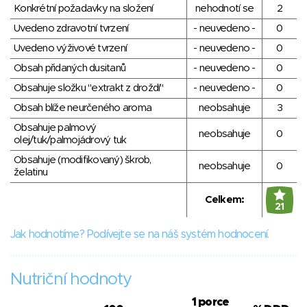
Konkrétní požadavky na složení
nehodnotí se
2
Uvedeno zdravotní tvrzení
- neuvedeno -
0
Uvedeno výživové tvrzení
- neuvedeno -
0
Obsah přidaných dusitanů
- neuvedeno -
0
Obsahuje složku "extrakt z droždí"
- neuvedeno -
0
Obsah blíže neurčeného aroma
neobsahuje
3
Obsahuje palmový
neobsahuje
0
olej/tuk/palmojádrový tuk
Obsahuje (modifikovaný) škrob,
neobsahuje
0
želatinu
Celkem:
21
Jak hodnotíme? Podívejte se na náš systém hodnocení.
Nutriční hodnoty
1 porce