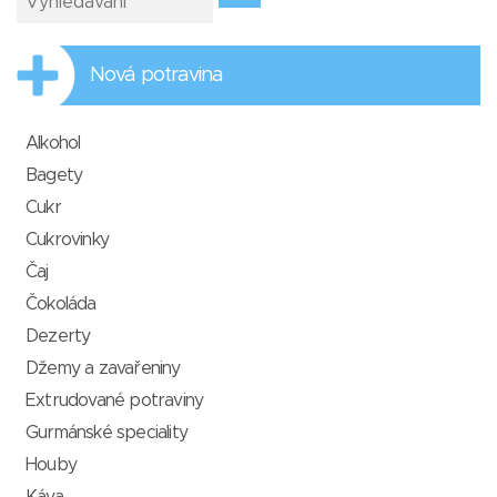
Nová potravina
Alkohol
Bagety
Cukr
Cukrovinky
Čaj
Čokoláda
Dezerty
Džemy a zavařeniny
Extrudované potraviny
Gurmánské speciality
Houby