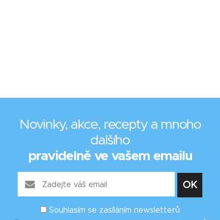
Novinky, akce, recepty a mnoho
dalšího
pravidelně ve vašem emailu
Souhlasím se zasíláním newsletterů