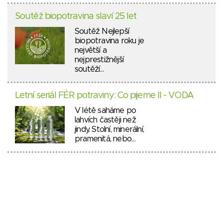
Soutěž biopotravina slaví 25 let
Soutěž Nejlepší
biopotravina roku je
největší a
nejprestižnější
soutěží…
Letní seriál FÉR potraviny: Co pijeme II - VODA
V létě saháme po
lahvích častěji než
jindy. Stolní, minerální,
pramenitá, nebo…