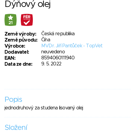
Dýňový olej
21
Česká republika
Země výroby:
Čína
Země původu:
MVDr. Jiří Pantůček - TopVet
Výrobce:
neuvedeno
Dodavatel:
8594060111940
EAN:
9. 5. 2022
Data ze dne:
Popis
jednodruhový za studena lisovaný olej
Složení