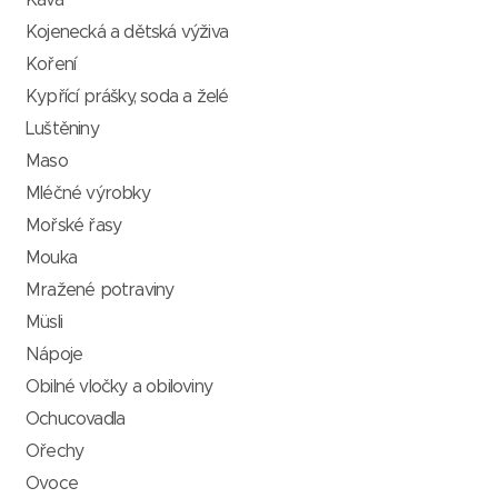
Káva
Kojenecká a dětská výživa
Koření
Kypřící prášky, soda a želé
Luštěniny
Maso
Mléčné výrobky
Mořské řasy
Mouka
Mražené potraviny
Müsli
Nápoje
Obilné vločky a obiloviny
Ochucovadla
Ořechy
Ovoce