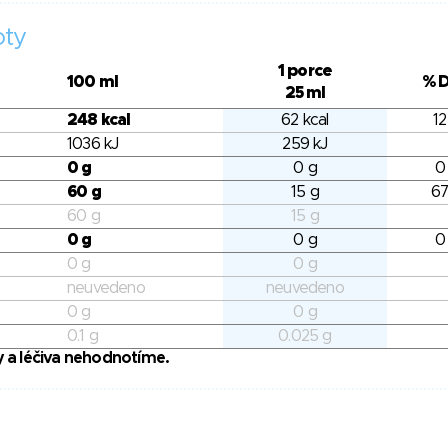
oty
1 porce
100 ml
% 
25 ml
248 kcal
62 kcal
12
1036 kJ
259 kJ
0 g
0 g
0
60 g
15 g
67
60 g
15 g
0 g
0 g
0
0 g
0 g
neuvedeno
neuvedeno
0 g
0 g
0.1 g
0.025 g
 a léčiva nehodnotíme.