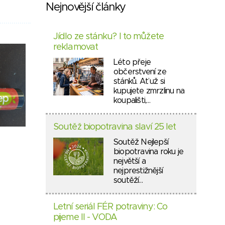
Nejnovější články
Jídlo ze stánku? I to můžete
reklamovat
Léto přeje
občerstvení ze
stánků. Ať už si
kupujete zmrzlinu na
koupališti,…
Soutěž biopotravina slaví 25 let
Soutěž Nejlepší
biopotravina roku je
největší a
nejprestižnější
soutěží…
Letní seriál FÉR potraviny: Co
pijeme II - VODA