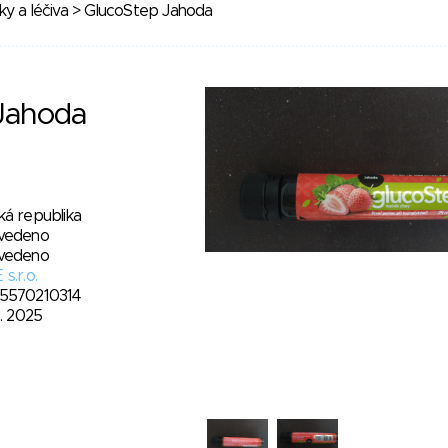
y a léčiva
> GlucoStep Jahoda
Jahoda
ká republika
vedeno
vedeno
s.r.o.
5570210314
7. 2025