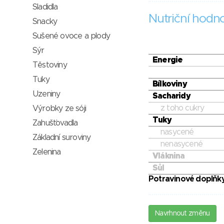
Sladidla
Nutriční hodn
Snacky
Sušené ovoce a plody
Sýr
Energie
Těstoviny
Tuky
Bílkoviny
Uzeniny
Sacharidy
z toho cukry
Výrobky ze sóji
Tuky
Zahušťovadla
nasycené
Základní suroviny
nenasycené
Zelenina
Vláknina
Sůl
Potravinové doplňky
Navrhnout změnu