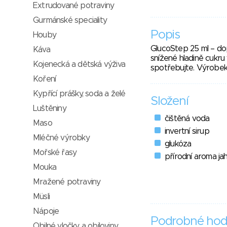
Extrudované potraviny
Gurmánské speciality
Popis
Houby
GlucoStep 25 ml – dop
Káva
snížené hladině cukru 
Kojenecká a dětská výživa
spotřebujte. Výrobek
Koření
Kypřící prášky, soda a želé
Složení
Luštěniny
čištěná voda
Maso
invertní sirup
Mléčné výrobky
glukóza
Mořské řasy
přírodní aroma ja
Mouka
Mražené potraviny
Müsli
Nápoje
Podrobné hod
Obilné vločky a obiloviny