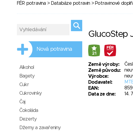
FÉR potravina
>
Databáze potravin
>
Potravinové doplňk
GlucoStep 
Nová potravina
21
Čes
Země výroby:
Alkohol
neu
Země původu:
Bagety
neu
Výrobce:
MTE 
Dodavatel:
Cukr
859
EAN:
Cukrovinky
14. 
Data ze dne:
Čaj
Čokoláda
Dezerty
Džemy a zavařeniny