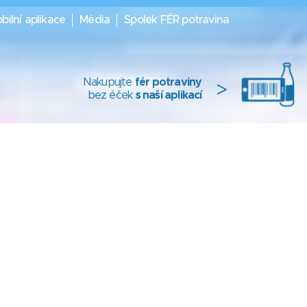
bilní aplikace
Média
Spolek FÉR potravina
Nakupujte
fér potraviny
>
bez éček
s naší aplikací