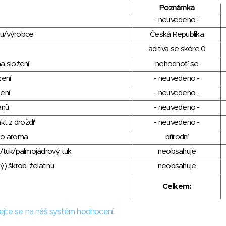
Poznámka
- neuvedeno -
du/výrobce
Česká Republika
aditiva se skóre 0
a složení
nehodnotí se
zení
- neuvedeno -
ení
- neuvedeno -
anů
- neuvedeno -
kt z droždí"
- neuvedeno -
ho aroma
přírodní
/tuk/palmojádrový tuk
neobsahuje
) škrob, želatinu
neobsahuje
Celkem:
ejte se na náš systém hodnocení.