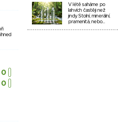
V létě saháme po
lahvích častěji než
jindy. Stolní, minerální,
pramenitá, nebo…
ři
 ihned