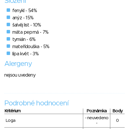
Složení
fenykl - 54%
anýz - 15%
šalvěj list - 10%
máta peprná - 7%
tymián - 6%
mateřídouška - 5%
lípa květ - 3%
Alergeny
nejsou uvedeny
Podrobné hodnocení
Kritérium
Poznámka
Body
- neuvedeno
Loga
0
-