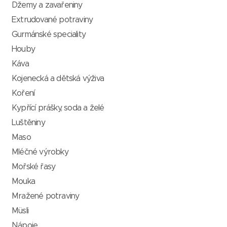
Džemy a zavařeniny
Extrudované potraviny
Gurmánské speciality
Houby
Káva
Kojenecká a dětská výživa
Koření
Kypřící prášky, soda a želé
Luštěniny
Maso
Mléčné výrobky
Mořské řasy
Mouka
Mražené potraviny
Müsli
Nápoje