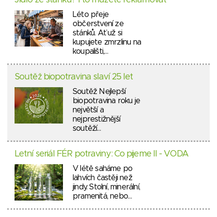
Jídlo ze stánku? I to můžete reklamovat
Léto přeje
občerstvení ze
stánků. Ať už si
kupujete zmrzlinu na
koupališti,…
Soutěž biopotravina slaví 25 let
Soutěž Nejlepší
biopotravina roku je
největší a
nejprestižnější
soutěží…
Letní seriál FÉR potraviny: Co pijeme II - VODA
V létě saháme po
lahvích častěji než
jindy. Stolní, minerální,
pramenitá, nebo…