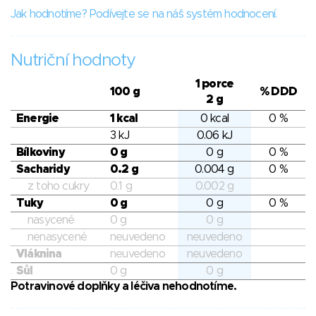
Jak hodnotíme? Podívejte se na náš systém hodnocení.
Nutriční hodnoty
1 porce
100 g
% DDD
2 g
Energie
1 kcal
0 kcal
0 %
3 kJ
0.06 kJ
Bílkoviny
0 g
0 g
0 %
Sacharidy
0.2 g
0.004 g
0 %
z toho cukry
0.1 g
0.002 g
Tuky
0 g
0 g
0 %
nasycené
0 g
0 g
nenasycené
neuvedeno
neuvedeno
Vláknina
neuvedeno
neuvedeno
Sůl
0 g
0 g
Potravinové doplňky a léčiva nehodnotíme.