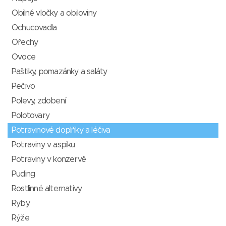
Obilné vločky a obiloviny
Ochucovadla
Ořechy
Ovoce
Paštiky, pomazánky a saláty
Pečivo
Polevy, zdobení
Polotovary
Potravinové doplňky a léčiva
Potraviny v aspiku
Potraviny v konzervě
Puding
Rostlinné alternativy
Ryby
Rýže