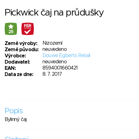
Pickwick čaj na průdušky
25
Nizozemí
Země výroby:
neuvedeno
Země původu:
Douwe Egberts Retail
Výrobce:
neuvedeno
Dodavatel:
8594001660421
EAN:
8. 7. 2017
Data ze dne:
Popis
Bylinný čaj