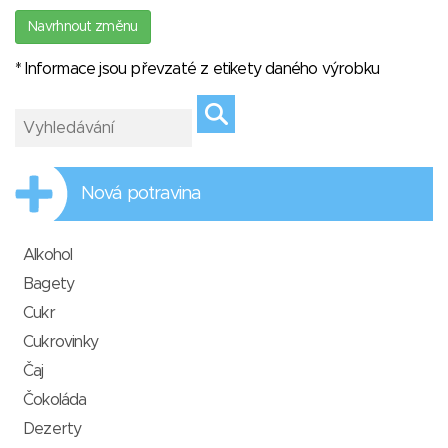
Navrhnout změnu
* Informace jsou převzaté z etikety daného výrobku
Nová potravina
Alkohol
Bagety
Cukr
Cukrovinky
Čaj
Čokoláda
Dezerty