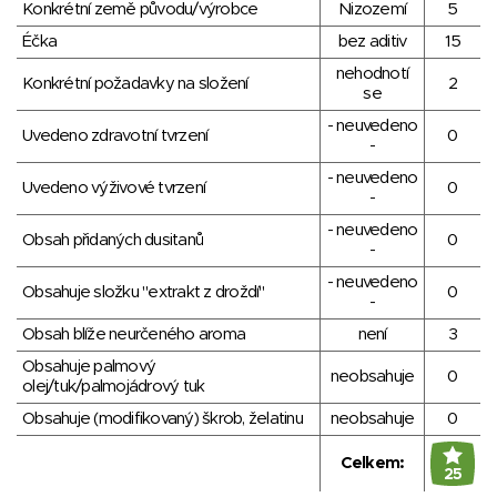
Konkrétní země původu/výrobce
Nizozemí
5
Éčka
bez aditiv
15
nehodnotí
Konkrétní požadavky na složení
2
se
- neuvedeno
Uvedeno zdravotní tvrzení
0
-
- neuvedeno
Uvedeno výživové tvrzení
0
-
- neuvedeno
Obsah přidaných dusitanů
0
-
- neuvedeno
Obsahuje složku "extrakt z droždí"
0
-
Obsah blíže neurčeného aroma
není
3
Obsahuje palmový
neobsahuje
0
olej/tuk/palmojádrový tuk
Obsahuje (modifikovaný) škrob, želatinu
neobsahuje
0
Celkem:
25