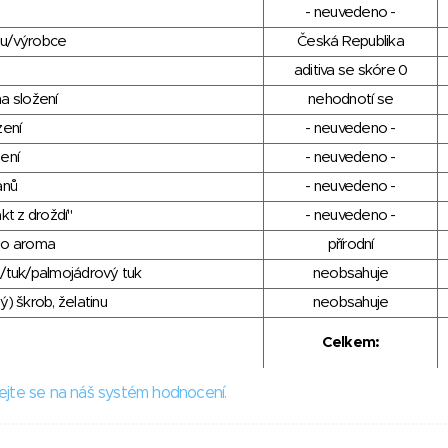
- neuvedeno -
du/výrobce
Česká Republika
aditiva se skóre 0
a složení
nehodnotí se
zení
- neuvedeno -
ení
- neuvedeno -
anů
- neuvedeno -
kt z droždí"
- neuvedeno -
ho aroma
přírodní
/tuk/palmojádrový tuk
neobsahuje
) škrob, želatinu
neobsahuje
Celkem:
ejte se na náš systém hodnocení.