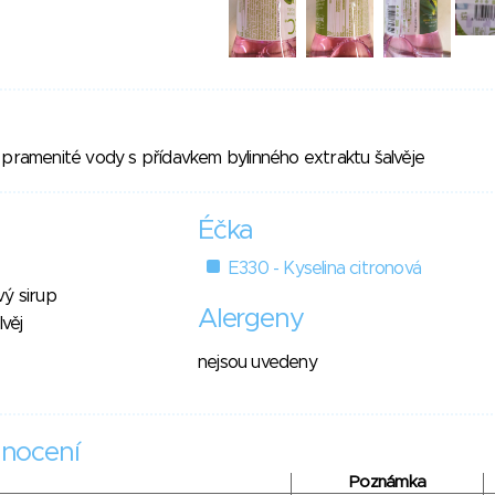
 pramenité vody s přídavkem bylinného extraktu šalvěje
Éčka
E330 - Kyselina citronová
vý sirup
Alergeny
lvěj
nejsou uvedeny
nocení
Poznámka