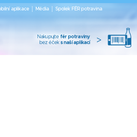
bilní aplikace
Média
Spolek FÉR potravina
Nakupujte
fér potraviny
>
bez éček
s naší aplikací