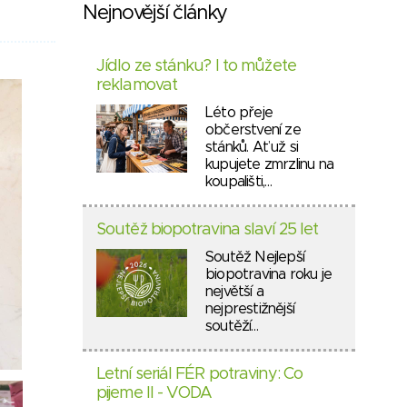
Nejnovější články
Jídlo ze stánku? I to můžete
reklamovat
Léto přeje
občerstvení ze
stánků. Ať už si
kupujete zmrzlinu na
koupališti,…
Soutěž biopotravina slaví 25 let
Soutěž Nejlepší
biopotravina roku je
největší a
nejprestižnější
soutěží…
Letní seriál FÉR potraviny: Co
pijeme II - VODA