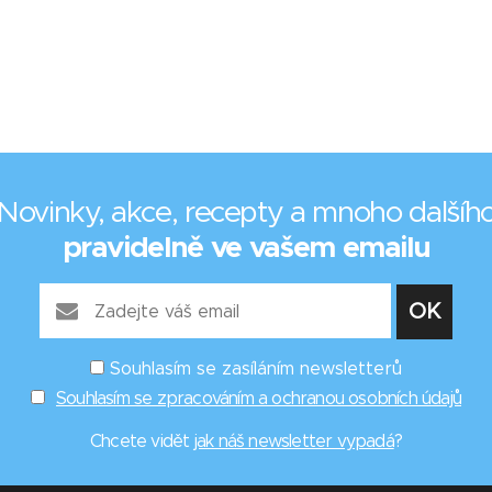
Novinky, akce, recepty a mnoho dalšíh
pravidelně ve vašem emailu
Souhlasím se zasíláním newsletterů
Souhlasím se zpracováním a ochranou osobních údajů
Chcete vidět
jak náš newsletter vypadá
?