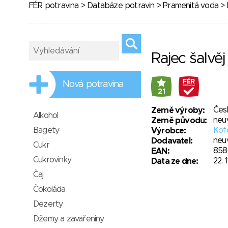
FÉR potravina
>
Databáze potravin
>
Pramenitá voda
> 
Rajec šalvěj
Nová potravina
21
Čes
Země výroby:
Alkohol
neu
Země původu:
Bagety
Kofo
Výrobce:
neu
Dodavatel:
Cukr
858
EAN:
Cukrovinky
22. 
Data ze dne:
Čaj
Čokoláda
Dezerty
Džemy a zavařeniny