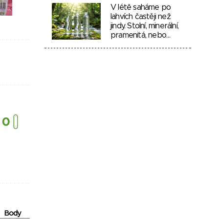
V létě saháme po
lahvích častěji než
jindy. Stolní, minerální,
pramenitá, nebo…
Body