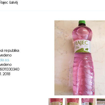
Rajec šalvěj
ká republika
vedeno
la a.s.
vedeno
6011330340
11. 2018