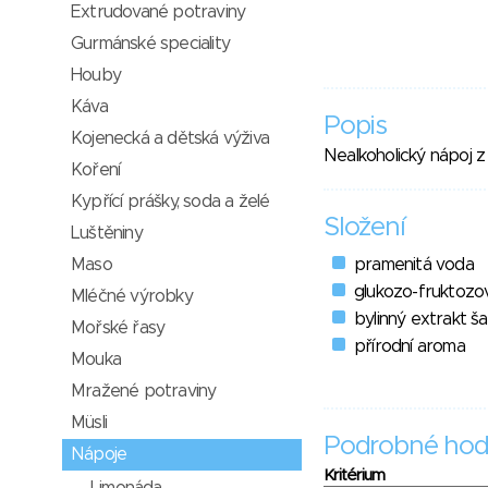
Extrudované potraviny
Gurmánské speciality
Houby
Káva
Popis
Kojenecká a dětská výživa
Nealkoholický nápoj z
Koření
Kypřící prášky, soda a želé
Složení
Luštěniny
Maso
pramenitá voda
glukozo-fruktozo
Mléčné výrobky
bylinný extrakt ša
Mořské řasy
přírodní aroma
Mouka
Mražené potraviny
Müsli
Podrobné hod
Nápoje
Kritérium