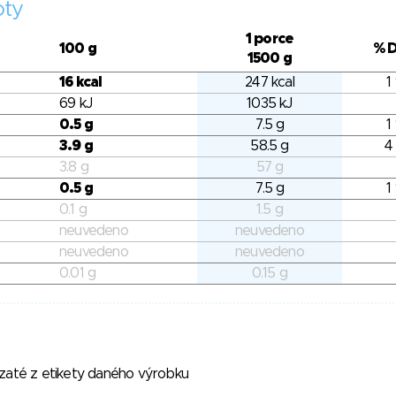
oty
1 porce
100 g
% 
1500 g
16 kcal
247 kcal
1
69 kJ
1035 kJ
0.5 g
7.5 g
1
3.9 g
58.5 g
4
3.8 g
57 g
0.5 g
7.5 g
1
0.1 g
1.5 g
neuvedeno
neuvedeno
neuvedeno
neuvedeno
0.01 g
0.15 g
vzaté z etikety daného výrobku