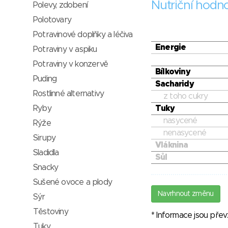
Nutriční hodn
Polevy, zdobení
Polotovary
Potravinové doplňky a léčiva
Energie
Potraviny v aspiku
Potraviny v konzervě
Bílkoviny
Puding
Sacharidy
Rostlinné alternativy
z toho cukry
Ryby
Tuky
nasycené
Rýže
nenasycené
Sirupy
Vláknina
Sladidla
Sůl
Snacky
Sušené ovoce a plody
Navrhnout změnu
Sýr
Těstoviny
* Informace jsou pře
Tuky