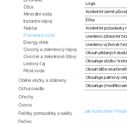
Limonáda
Loga
Džus
Konkrétní země půvo
Minerální voda
Éčka
Instantní nápoj
Nektar
Konkrétní požadavky n
Pramenitá voda
Uvedeno zdravotní tvr
Energy drink
Uvedeno výživové tvrz
Ovocný a zeleninový nápoj
Obsah přidaných dusit
Ovocné a zeleninové šťávy
Obsahuje složku "extra
Ledový čaj
Obsah blíže neurčené
Pitná voda
Obsahuje palmový olej
Obilné vločky a obiloviny
Obsahuje (modifikovaný
Ochucovadla
Ořechy
Ovoce
Jak hodnotíme? Podív
Paštiky, pomazánky a saláty
Pečivo