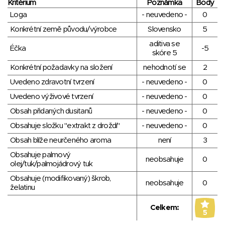
Kritérium
Poznámka
Body
Loga
- neuvedeno -
0
Konkrétní země původu/výrobce
Slovensko
5
aditiva se
Éčka
-5
skóre 5
Konkrétní požadavky na složení
nehodnotí se
2
Uvedeno zdravotní tvrzení
- neuvedeno -
0
Uvedeno výživové tvrzení
- neuvedeno -
0
Obsah přidaných dusitanů
- neuvedeno -
0
Obsahuje složku "extrakt z droždí"
- neuvedeno -
0
Obsah blíže neurčeného aroma
není
3
Obsahuje palmový
neobsahuje
0
olej/tuk/palmojádrový tuk
Obsahuje (modifikovaný) škrob,
neobsahuje
0
želatinu
Celkem:
5