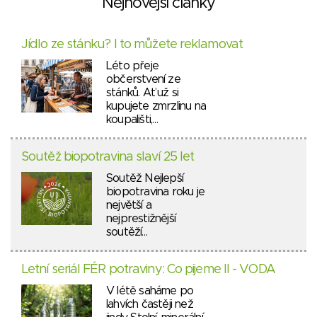
Nejnovější články
Jídlo ze stánku? I to můžete reklamovat
Léto přeje
občerstvení ze
stánků. Ať už si
kupujete zmrzlinu na
koupališti,…
Soutěž biopotravina slaví 25 let
Soutěž Nejlepší
biopotravina roku je
největší a
nejprestižnější
soutěží…
Letní seriál FÉR potraviny: Co pijeme II - VODA
V létě saháme po
lahvích častěji než