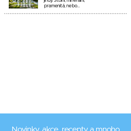
jindy. Stolní, minerální,
pramenitá, nebo…
Novinky, akce, recepty a mnoho