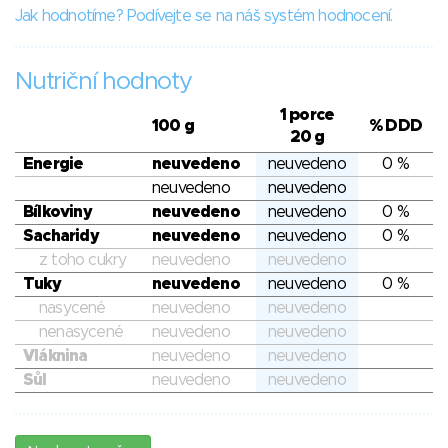
Jak hodnotíme? Podívejte se na náš systém hodnocení.
Nutriční hodnoty
1 porce
100 g
% DDD
20 g
Energie
neuvedeno
neuvedeno
0 %
neuvedeno
neuvedeno
Bílkoviny
neuvedeno
neuvedeno
0 %
Sacharidy
neuvedeno
neuvedeno
0 %
z toho cukry
neuvedeno
neuvedeno
Tuky
neuvedeno
neuvedeno
0 %
nasycené
neuvedeno
neuvedeno
nenasycené
neuvedeno
neuvedeno
Vláknina
neuvedeno
neuvedeno
Sůl
neuvedeno
neuvedeno