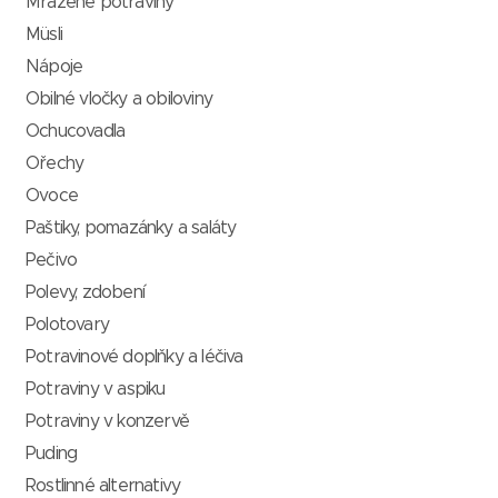
Mražené potraviny
Müsli
Nápoje
Obilné vločky a obiloviny
Ochucovadla
Ořechy
Ovoce
Paštiky, pomazánky a saláty
Pečivo
Polevy, zdobení
Polotovary
Potravinové doplňky a léčiva
Potraviny v aspiku
Potraviny v konzervě
Puding
Rostlinné alternativy