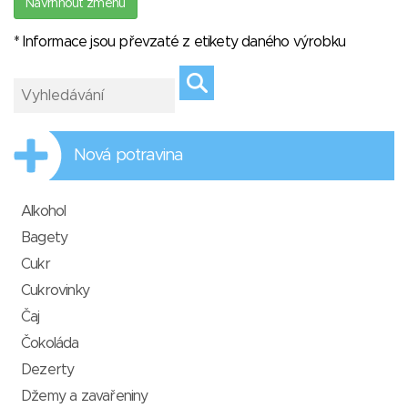
Navrhnout změnu
* Informace jsou převzaté z etikety daného výrobku
Nová potravina
Alkohol
Bagety
Cukr
Cukrovinky
Čaj
Čokoláda
Dezerty
Džemy a zavařeniny