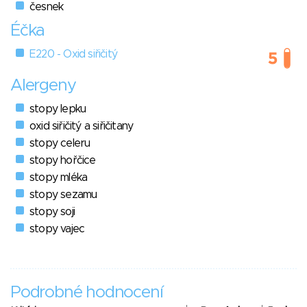
česnek
Éčka
E220 - Oxid siřičitý
Alergeny
stopy lepku
oxid siřičitý a siřičitany
stopy celeru
stopy hořčice
stopy mléka
stopy sezamu
stopy soji
stopy vajec
Podrobné hodnocení