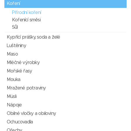
Koření
Přírodní koření
Kořenící směsi
Sůl
Kypřící prášky, soda a želé
Luštěniny
Maso
Mléčné výrobky
Mořské řasy
Mouka
Mražené potraviny
Müsli
Nápoje
Obilné vločky a obiloviny
Ochucovadla
Ořechy