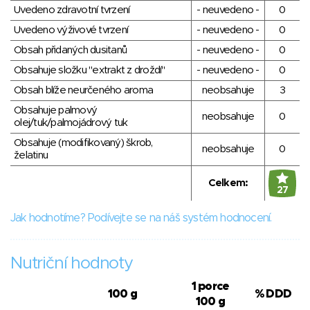
Uvedeno zdravotní tvrzení
- neuvedeno -
0
Uvedeno výživové tvrzení
- neuvedeno -
0
Obsah přidaných dusitanů
- neuvedeno -
0
Obsahuje složku "extrakt z droždí"
- neuvedeno -
0
Obsah blíže neurčeného aroma
neobsahuje
3
Obsahuje palmový
neobsahuje
0
olej/tuk/palmojádrový tuk
Obsahuje (modifikovaný) škrob,
neobsahuje
0
želatinu
Celkem:
27
Jak hodnotíme? Podívejte se na náš systém hodnocení.
Nutriční hodnoty
1 porce
100 g
% DDD
100 g