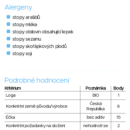
Alergeny
stopy arašídů
stopy mléka
stopy obilovin obsahující lepek
stopy sezamu
stopy skořápkových plodů
stopy soji
Podrobné hodnocení
Kritérium
Poznámka
Body
Loga
BIO
1
Česká
Konkrétní země původu/výrobce
6
Republika
Éčka
bez aditiv
15
Konkrétní požadavky na složení
nehodnotí se
2