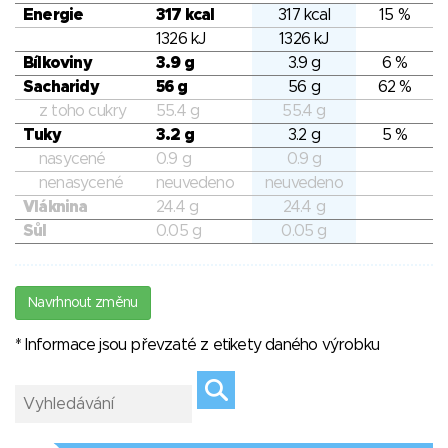
Energie
317 kcal
317 kcal
15 %
1326 kJ
1326 kJ
Bílkoviny
3.9 g
3.9 g
6 %
Sacharidy
56 g
56 g
62 %
z toho cukry
55.4 g
55.4 g
Tuky
3.2 g
3.2 g
5 %
nasycené
0.9 g
0.9 g
nenasycené
neuvedeno
neuvedeno
Vláknina
24.4 g
24.4 g
Sůl
0.05 g
0.05 g
Navrhnout změnu
* Informace jsou převzaté z etikety daného výrobku