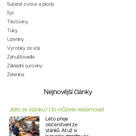
Sušené ovoce a plody
Sýr
Těstoviny
Tuky
Uzeniny
Výrobky ze sóji
Zahušťovadla
Základní suroviny
Zelenina
Nejnovější články
Jídlo ze stánku? I to můžete reklamovat
Léto přeje
občerstvení ze
stánků. Ať už si