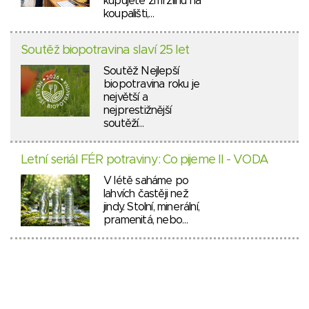
kupujete zmrzlinu na
koupališti,…
Soutěž biopotravina slaví 25 let
Soutěž Nejlepší
biopotravina roku je
největší a
nejprestižnější
soutěží…
Letní seriál FÉR potraviny: Co pijeme II - VODA
V létě saháme po
lahvích častěji než
jindy. Stolní, minerální,
pramenitá, nebo…