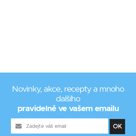
Novinky, akce, recepty a mnoho
dalšího
pravidelně ve vašem emailu