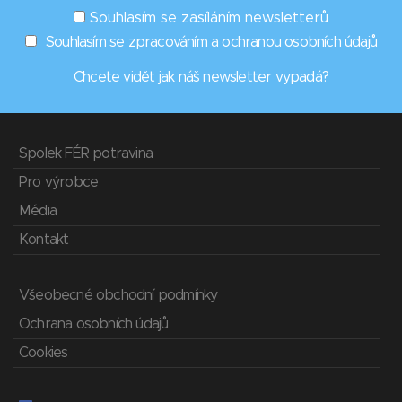
Souhlasím se zasíláním newsletterů
Souhlasím se zpracováním a ochranou osobních údajů
Chcete vidět
jak náš newsletter vypadá
?
Spolek FÉR potravina
Pro výrobce
Média
Kontakt
Všeobecné obchodní podmínky
Ochrana osobních údajů
Cookies