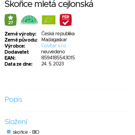
Skořice mletá cejlonská
27
Česká republika
Země výroby:
Madagaskar
Země původu:
Covitar s.r.o.
Výrobce:
neuvedeno
Dodavatel:
8594185543015
EAN:
24. 5. 2023
Data ze dne:
Popis
Složení
skořice - BIO