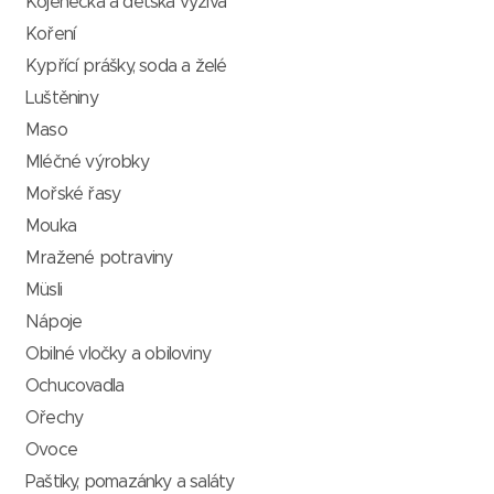
Kojenecká a dětská výživa
Koření
Kypřící prášky, soda a želé
Luštěniny
Maso
Mléčné výrobky
Mořské řasy
Mouka
Mražené potraviny
Müsli
Nápoje
Obilné vločky a obiloviny
Ochucovadla
Ořechy
Ovoce
Paštiky, pomazánky a saláty