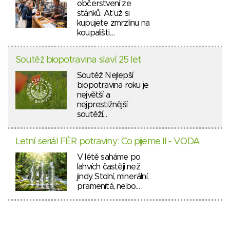
občerstvení ze
stánků. Ať už si
kupujete zmrzlinu na
koupališti,…
Soutěž biopotravina slaví 25 let
Soutěž Nejlepší
biopotravina roku je
největší a
nejprestižnější
soutěží…
Letní seriál FÉR potraviny: Co pijeme II - VODA
V létě saháme po
lahvích častěji než
jindy. Stolní, minerální,
pramenitá, nebo…