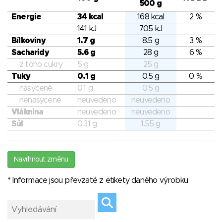
500 g
Energie
34 kcal
168 kcal
2 %
141 kJ
705 kJ
Bílkoviny
1.7 g
8.5 g
3 %
Sacharidy
5.6 g
28 g
6 %
z toho cukry
5 g
25 g
Tuky
0.1 g
0.5 g
0 %
nasycené
0.1 g
0.5 g
nenasycené
neuvedeno
neuvedeno
Vláknina
neuvedeno
neuvedeno
Sůl
0.31 g
1.55 g
Navrhnout změnu
* Informace jsou převzaté z etikety daného výrobku