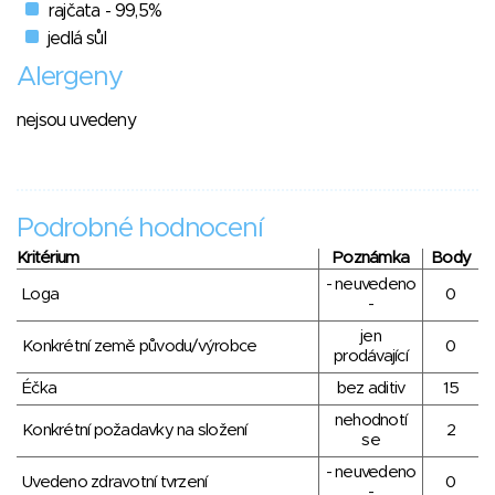
rajčata - 99,5%
jedlá sůl
Alergeny
nejsou uvedeny
Podrobné hodnocení
Kritérium
Poznámka
Body
- neuvedeno
Loga
0
-
jen
Konkrétní země původu/výrobce
0
prodávající
Éčka
bez aditiv
15
nehodnotí
Konkrétní požadavky na složení
2
se
- neuvedeno
Uvedeno zdravotní tvrzení
0
-