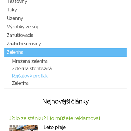
Těstoviny
Tuky
Uzeniny
Výrobky ze sóji
Zahušťovadla
Základní suroviny
Zelenina
Mražená zelenina
Zelenina sterilovaná
Rajčatový protlak
Zelenina
Nejnovější články
Jídlo ze stánku? I to můžete reklamovat
Léto přeje