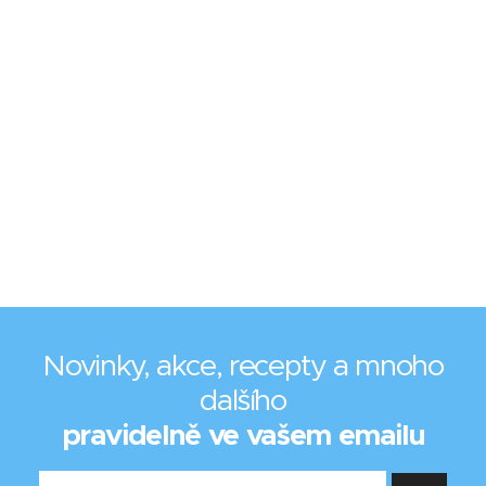
Novinky, akce, recepty a mnoho
dalšího
pravidelně ve vašem emailu