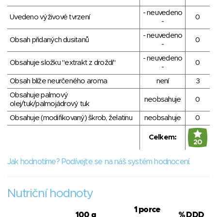
- neuvedeno
Uvedeno výživové tvrzení
0
-
- neuvedeno
Obsah přidaných dusitanů
0
-
- neuvedeno
Obsahuje složku "extrakt z droždí"
0
-
Obsah blíže neurčeného aroma
není
3
Obsahuje palmový
neobsahuje
0
olej/tuk/palmojádrový tuk
Obsahuje (modifikovaný) škrob, želatinu
neobsahuje
0
Celkem:
20
Jak hodnotíme? Podívejte se na náš systém hodnocení.
Nutriční hodnoty
1 porce
100 g
% DDD