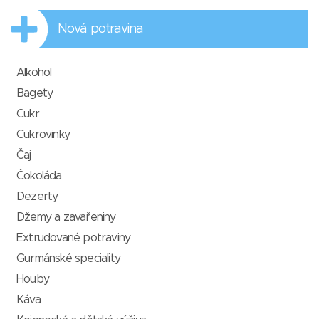
Nová potravina
Alkohol
Bagety
Cukr
Cukrovinky
Čaj
Čokoláda
Dezerty
Džemy a zavařeniny
Extrudované potraviny
Gurmánské speciality
Houby
Káva