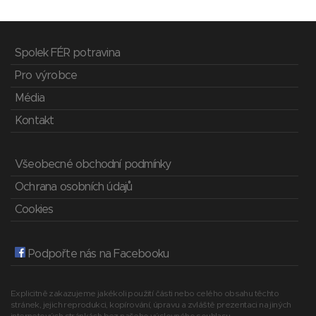
Spolek FÉR potravina
Pro výrobce
Média
Kontakt
Všeobecné obchodní podmínky
Ochrana osobních údajů
Cookies
Podpořte nás na Facebooku
Explicitně zakazujeme jakékoli použití části nebo celého obsahu těchto
stránek, jejich reprodukci, kopírování, úpravu a zvláště prezentaci na jiných
internetových stránkách bez našeho výslovného souhlasu.