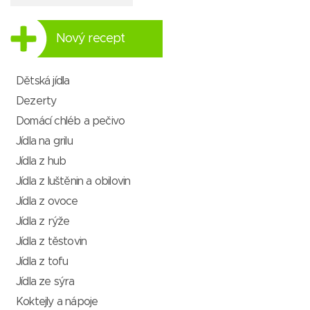
Nový recept
Dětská jídla
Dezerty
Domácí chléb a pečivo
Jídla na grilu
Jídla z hub
Jídla z luštěnin a obilovin
Jídla z ovoce
Jídla z rýže
Jídla z těstovin
Jídla z tofu
Jídla ze sýra
Koktejly a nápoje