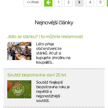
<< První
1
2
3
4
5
Nejnovější články
Jídlo ze stánku? I to můžete reklamovat
Léto přeje
občerstvení ze
stánků. Ať už si
kupujete zmrzlinu na
koupališti,…
Soutěž biopotravina slaví 25 let
Soutěž Nejlepší
biopotravina roku je
největší a
nejprestižnější
soutěží…