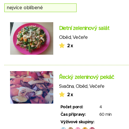
Dietní zeleninový salát
Oběd
,
Večeře
2 x
Řecký zeleninový pekáč
Svačina
,
Oběd
,
Večeře
2 x
Počet porcí:
4
Čas přípravy:
60 min
Výživové skupiny: