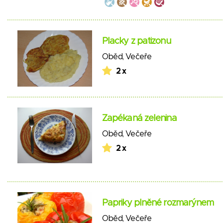
Placky z patizonu
Oběd
,
Večeře
2 x
Zapékaná zelenina
Oběd
,
Večeře
2 x
Papriky plněné rozmarýnem
Oběd
,
Večeře