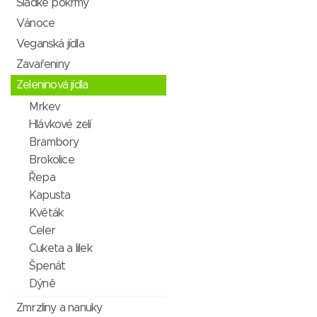
Sladké pokrmy
Vánoce
Veganská jídla
Zavařeniny
Zeleninová jídla
Mrkev
Hlávkové zelí
Brambory
Brokolice
Řepa
Kapusta
Květák
Celer
Cuketa a lilek
Špenát
Dýně
Zmrzliny a nanuky