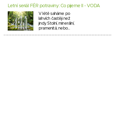
Letní seriál FÉR potraviny: Co pijeme II - VODA
V létě saháme po
lahvích častěji než
jindy. Stolní, minerální,
pramenitá, nebo…