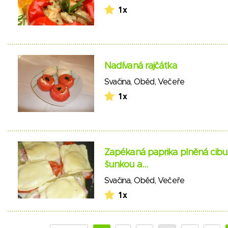
1 x
Nadívaná rajčátka
Svačina
,
Oběd
,
Večeře
1 x
Zapékaná paprika plněná cibul
šunkou a…
Svačina
,
Oběd
,
Večeře
1 x