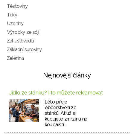
Těstoviny
Tuky
Uzeniny
Výrobky ze sóji
Zahušťovadla
Základní suroviny
Zelenina
Nejnovější články
Jídlo ze stánku? I to můžete reklamovat
Léto přeje
občerstvení ze
stánků. Ať už si
kupujete zmrzlinu na
koupališti,…