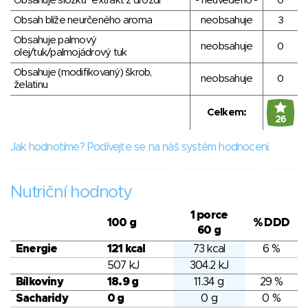
Obsahuje složku "extrakt z droždí"
- neuvedeno -
0
Obsah blíže neurčeného aroma
neobsahuje
3
Obsahuje palmový
neobsahuje
0
olej/tuk/palmojádrový tuk
Obsahuje (modifikovaný) škrob,
neobsahuje
0
želatinu
Celkem:
26
Jak hodnotíme? Podívejte se na náš systém hodnocení.
Nutriční hodnoty
1 porce
100 g
% DDD
60 g
Energie
121 kcal
73 kcal
6 %
507 kJ
304.2 kJ
Bílkoviny
18.9 g
11.34 g
29 %
Sacharidy
0 g
0 g
0 %