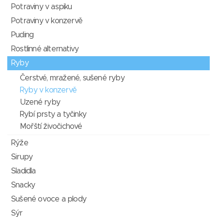
Potraviny v aspiku
Potraviny v konzervě
Puding
Rostlinné alternativy
Ryby
Čerstvé, mražené, sušené ryby
Ryby v konzervě
Uzené ryby
Rybí prsty a tyčinky
Mořští živočichové
Rýže
Sirupy
Sladidla
Snacky
Sušené ovoce a plody
Sýr