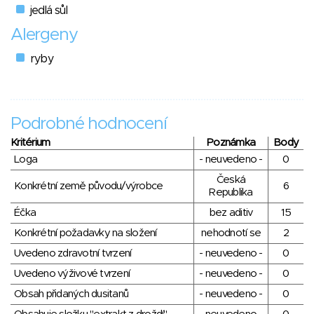
jedlá sůl
Alergeny
ryby
Podrobné hodnocení
Kritérium
Poznámka
Body
Loga
- neuvedeno -
0
Česká
Konkrétní země původu/výrobce
6
Republika
Éčka
bez aditiv
15
Konkrétní požadavky na složení
nehodnotí se
2
Uvedeno zdravotní tvrzení
- neuvedeno -
0
Uvedeno výživové tvrzení
- neuvedeno -
0
Obsah přidaných dusitanů
- neuvedeno -
0