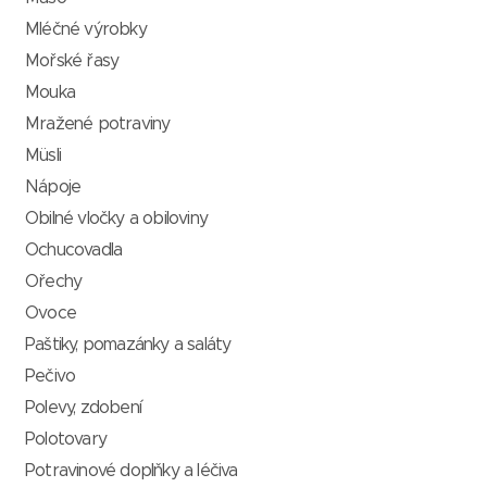
Mléčné výrobky
Mořské řasy
Mouka
Mražené potraviny
Müsli
Nápoje
Obilné vločky a obiloviny
Ochucovadla
Ořechy
Ovoce
Paštiky, pomazánky a saláty
Pečivo
Polevy, zdobení
Polotovary
Potravinové doplňky a léčiva