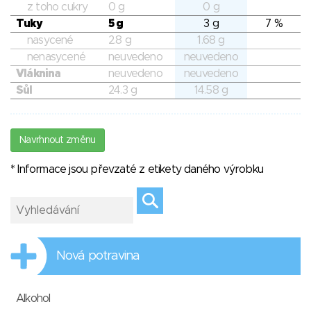
z toho cukry
0 g
0 g
Tuky
5 g
3 g
7 %
nasycené
2.8 g
1.68 g
nenasycené
neuvedeno
neuvedeno
Vláknina
neuvedeno
neuvedeno
Sůl
24.3 g
14.58 g
Navrhnout změnu
* Informace jsou převzaté z etikety daného výrobku
Nová potravina
Alkohol