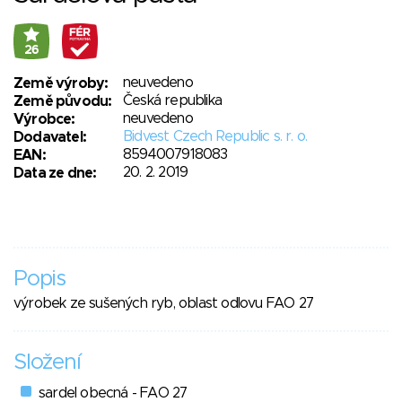
26
neuvedeno
Země výroby:
Česká republika
Země původu:
neuvedeno
Výrobce:
Bidvest Czech Republic s. r. o.
Dodavatel:
8594007918083
EAN:
20. 2. 2019
Data ze dne:
Popis
výrobek ze sušených ryb, oblast odlovu FAO 27
Složení
sardel obecná - FAO 27