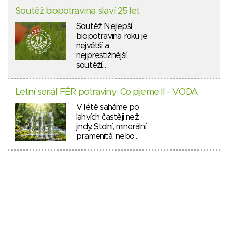
Soutěž biopotravina slaví 25 let
Soutěž Nejlepší
biopotravina roku je
největší a
nejprestižnější
soutěží…
Letní seriál FÉR potraviny: Co pijeme II - VODA
V létě saháme po
lahvích častěji než
jindy. Stolní, minerální,
pramenitá, nebo…