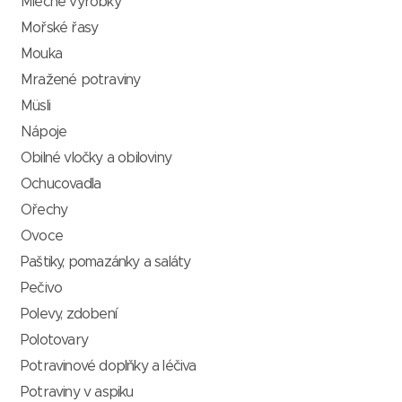
Mléčné výrobky
Mořské řasy
Mouka
Mražené potraviny
Müsli
Nápoje
Obilné vločky a obiloviny
Ochucovadla
Ořechy
Ovoce
Paštiky, pomazánky a saláty
Pečivo
Polevy, zdobení
Polotovary
Potravinové doplňky a léčiva
Potraviny v aspiku