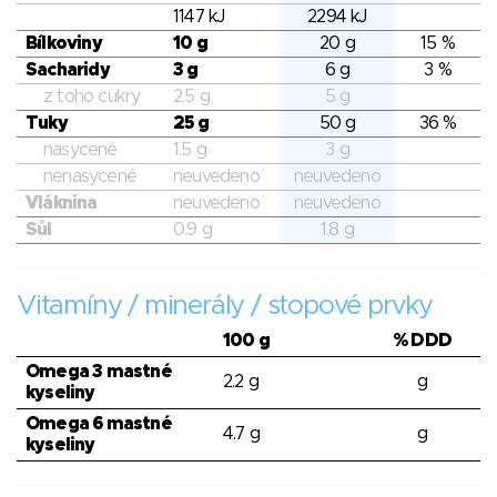
1147 kJ
2294 kJ
Bílkoviny
10 g
20 g
15 %
Sacharidy
3 g
6 g
3 %
z toho cukry
2.5 g
5 g
Tuky
25 g
50 g
36 %
nasycené
1.5 g
3 g
nenasycené
neuvedeno
neuvedeno
Vláknina
neuvedeno
neuvedeno
Sůl
0.9 g
1.8 g
Vitamíny / minerály / stopové prvky
100 g
% DDD
Omega 3 mastné
2.2 g
g
kyseliny
Omega 6 mastné
4.7 g
g
kyseliny