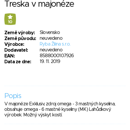
Treska v majonéze
10
Slovensko
Země výroby:
neuvedeno
Země původu:
Ryba Žilina s.r.o.
Výrobce:
neuvedeno
Dodavatel:
8588000107926
EAN:
19. 11. 2019
Data ze dne:
Popis
V majonéze Exklusiv, zdroj omega - 3 mastných kyselina,
obsahuje omega - 6 mastné kyseliny (MK) Lahůdkový
výrobek. Možný výskyt kostí.