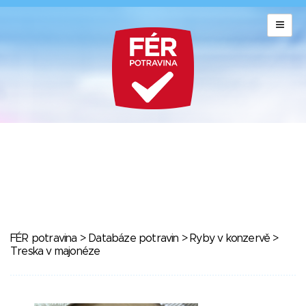
FÉR potravina
>
Databáze potravin
>
Ryby v konzervě
>
Treska v majonéze