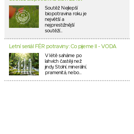
Soutěž Nejlepší
biopotravina roku je
největší a
nejprestižnější
soutěží…
Letní seriál FÉR potraviny: Co pijeme II - VODA
V létě saháme po
lahvích častěji než
jindy. Stolní, minerální,
pramenitá, nebo…