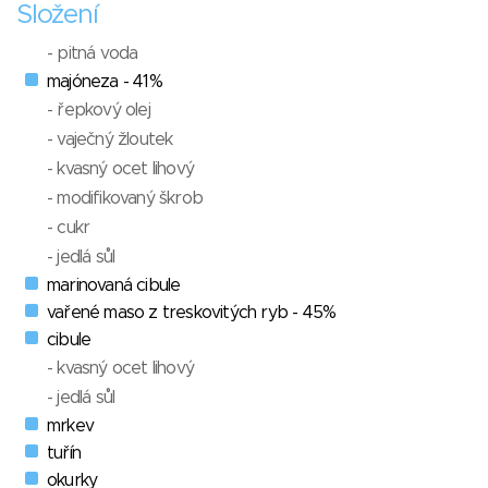
Složení
- pitná voda
majóneza - 41%
- řepkový olej
- vaječný žloutek
- kvasný ocet lihový
- modifikovaný škrob
- cukr
- jedlá sůl
marinovaná cibule
vařené maso z treskovitých ryb - 45%
cibule
- kvasný ocet lihový
- jedlá sůl
mrkev
tuřín
okurky