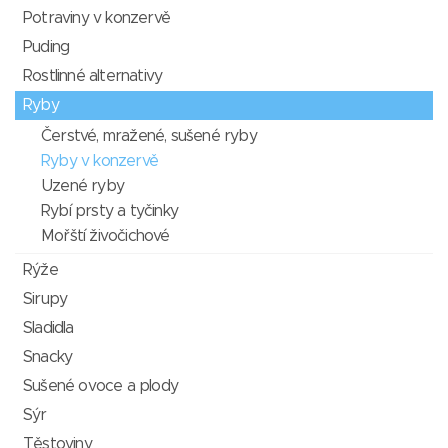
Potraviny v konzervě
Puding
Rostlinné alternativy
Ryby
Čerstvé, mražené, sušené ryby
Ryby v konzervě
Uzené ryby
Rybí prsty a tyčinky
Mořští živočichové
Rýže
Sirupy
Sladidla
Snacky
Sušené ovoce a plody
Sýr
Těstoviny