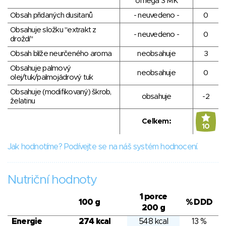
omega 3 MK
Obsah přidaných dusitanů
- neuvedeno -
0
Obsahuje složku "extrakt z
- neuvedeno -
0
droždí"
Obsah blíže neurčeného aroma
neobsahuje
3
Obsahuje palmový
neobsahuje
0
olej/tuk/palmojádrový tuk
Obsahuje (modifikovaný) škrob,
obsahuje
-2
želatinu
Celkem:
10
Jak hodnotíme? Podívejte se na náš systém hodnocení.
Nutriční hodnoty
1 porce
100 g
% DDD
200 g
Energie
274 kcal
548 kcal
13 %