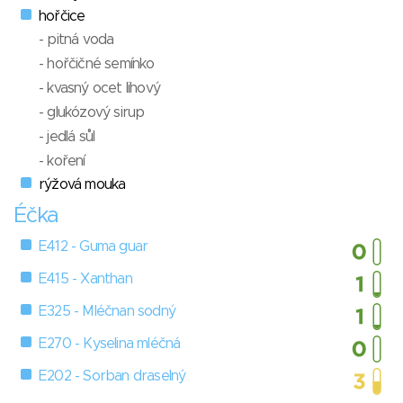
hořčice
- pitná voda
- hořčičné semínko
- kvasný ocet lihový
- glukózový sirup
- jedlá sůl
- koření
rýžová mouka
Éčka
E412 - Guma guar
E415 - Xanthan
E325 - Mléčnan sodný
E270 - Kyselina mléčná
E202 - Sorban draselný