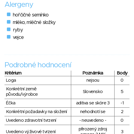
Alergeny
hořčičné semínko
mléko, mléčné složky
ryby
vejce
Podrobné hodnocení
Kritérium
Poznámka
Body
Loga
nejsou
0
Konkrétní země
Slovensko
5
původu/výrobce
Éčka
aditiva se skóre 3
-1
Konkrétní požadavky na složení
nehodnotí se
2
Uvedeno zdravotní tvrzení
- neuvedeno -
0
přirozený zdroj
Uvedeno výživové tvrzení
3