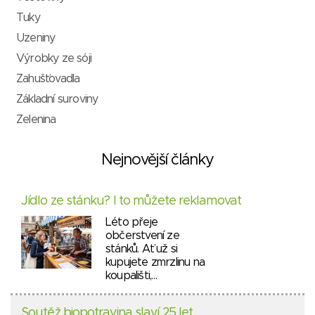
Tuky
Uzeniny
Výrobky ze sóji
Zahušťovadla
Základní suroviny
Zelenina
Nejnovější články
Jídlo ze stánku? I to můžete reklamovat
Léto přeje
občerstvení ze
stánků. Ať už si
kupujete zmrzlinu na
koupališti,…
Soutěž biopotravina slaví 25 let