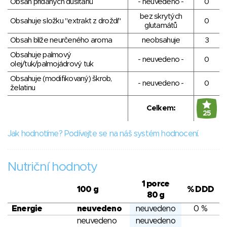
Obsah přidaných dusitanů
- neuvedeno -
0
bez skrytých
Obsahuje složku "extrakt z droždí"
0
glutamátů
Obsah blíže neurčeného aroma
neobsahuje
3
Obsahuje palmový
- neuvedeno -
0
olej/tuk/palmojádrový tuk
Obsahuje (modifikovaný) škrob,
- neuvedeno -
0
želatinu
Celkem:
25
Jak hodnotíme? Podívejte se na náš systém hodnocení.
Nutriční hodnoty
1 porce
100 g
% DDD
80 g
Energie
neuvedeno
neuvedeno
0 %
neuvedeno
neuvedeno