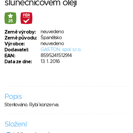
slunečnicovém oleji
25
neuvedeno
Země výroby:
Španělsko
Země původu:
neuvedeno
Výrobce:
GASTON, spol. s.r.o.
Dodavatel:
8595241512914
EAN:
13. 1. 2016
Data ze dne:
Popis
Sterilováno. Rybí konzerva.
Složení