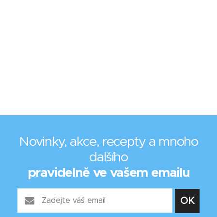
Novinky, akce, recepty a mnoho
dalšího
pravidelně ve vašem emailu