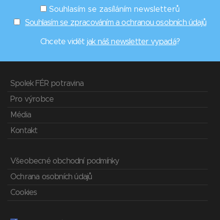
Souhlasím se zasíláním newsletterů
Souhlasím se zpracováním a ochranou osobních údajů
Chcete vidět
jak náš newsletter vypadá
?
Spolek FÉR potravina
Pro výrobce
Média
Kontakt
Všeobecné obchodní podmínky
Ochrana osobních údajů
Cookies