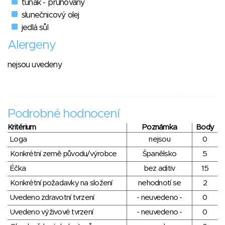
tuňák - pruhovaný
slunečnicový olej
jedlá sůl
Alergeny
nejsou uvedeny
Podrobné hodnocení
Kritérium
Poznámka
Body
Loga
nejsou
0
Konkrétní země původu/výrobce
Španělsko
5
Éčka
bez aditiv
15
Konkrétní požadavky na složení
nehodnotí se
2
Uvedeno zdravotní tvrzení
- neuvedeno -
0
Uvedeno výživové tvrzení
- neuvedeno -
0