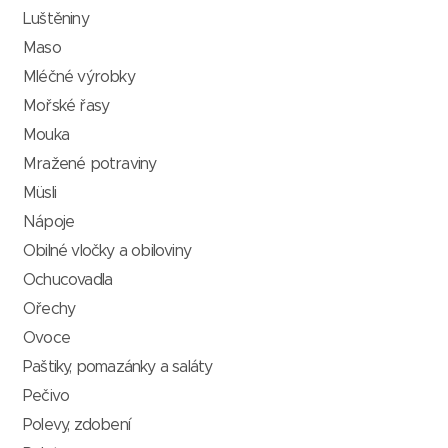
Luštěniny
Maso
Mléčné výrobky
Mořské řasy
Mouka
Mražené potraviny
Müsli
Nápoje
Obilné vločky a obiloviny
Ochucovadla
Ořechy
Ovoce
Paštiky, pomazánky a saláty
Pečivo
Polevy, zdobení