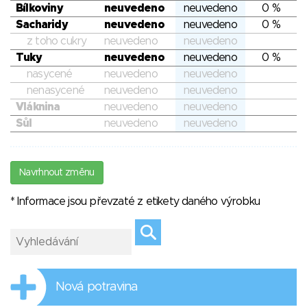
Bílkoviny
neuvedeno
neuvedeno
0 %
Sacharidy
neuvedeno
neuvedeno
0 %
z toho cukry
neuvedeno
neuvedeno
Tuky
neuvedeno
neuvedeno
0 %
nasycené
neuvedeno
neuvedeno
nenasycené
neuvedeno
neuvedeno
Vláknina
neuvedeno
neuvedeno
Sůl
neuvedeno
neuvedeno
Navrhnout změnu
* Informace jsou převzaté z etikety daného výrobku
Nová potravina