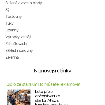
Sušené ovoce a plody
Sýr
Těstoviny
Tuky
Uzeniny
Výrobky ze sóji
Zahušťovadla
Základní suroviny
Zelenina
Nejnovější články
Jídlo ze stánku? I to můžete reklamovat
Léto přeje
občerstvení ze
stánků. Ať už si
kupujete zmrzlinu na