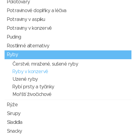
Polotovary
Potravinové doplňky a léčiva
Potraviny v aspiku
Potraviny v konzervě
Puding
Rostlinné alternativy
Ryby
Čerstvé, mražené, sušené ryby
Ryby v konzervě
Uzené ryby
Rybí prsty a tyčinky
Mořští živočichové
Rýže
Sirupy
Sladidla
Snacky