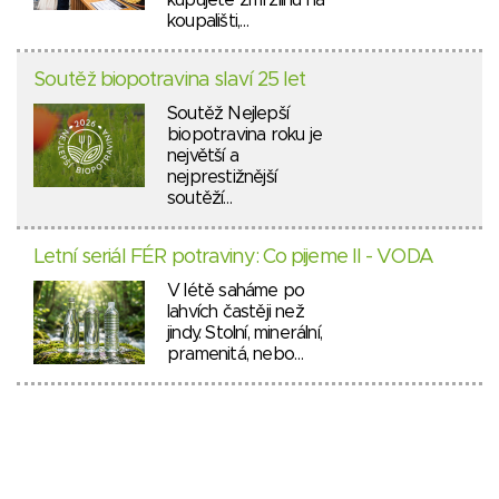
koupališti,…
Soutěž biopotravina slaví 25 let
Soutěž Nejlepší
biopotravina roku je
největší a
nejprestižnější
soutěží…
Letní seriál FÉR potraviny: Co pijeme II - VODA
V létě saháme po
lahvích častěji než
jindy. Stolní, minerální,
pramenitá, nebo…