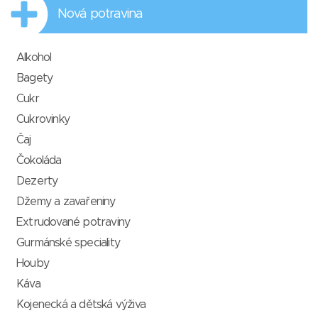
Nová potravina
Alkohol
Bagety
Cukr
Cukrovinky
Čaj
Čokoláda
Dezerty
Džemy a zavařeniny
Extrudované potraviny
Gurmánské speciality
Houby
Káva
Kojenecká a dětská výživa