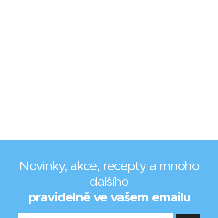
Novinky, akce, recepty a mnoho
dalšího
pravidelně ve vašem emailu