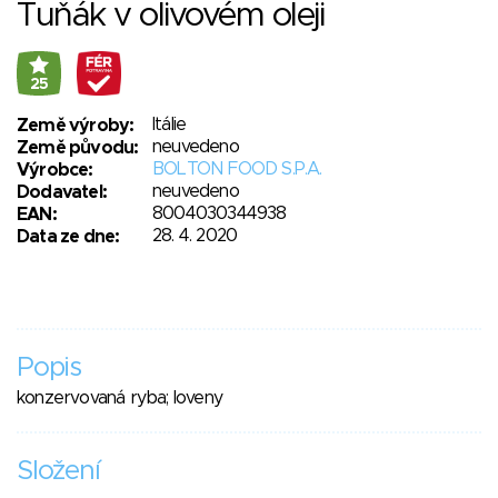
Tuňák v olivovém oleji
25
Itálie
Země výroby:
neuvedeno
Země původu:
BOLTON FOOD S.P.A.
Výrobce:
neuvedeno
Dodavatel:
8004030344938
EAN:
28. 4. 2020
Data ze dne:
Popis
konzervovaná ryba; loveny
Složení