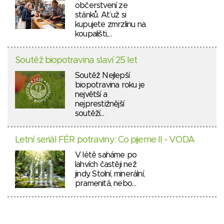
občerstvení ze
stánků. Ať už si
kupujete zmrzlinu na
koupališti,…
Soutěž biopotravina slaví 25 let
Soutěž Nejlepší
biopotravina roku je
největší a
nejprestižnější
soutěží…
Letní seriál FÉR potraviny: Co pijeme II - VODA
V létě saháme po
lahvích častěji než
jindy. Stolní, minerální,
pramenitá, nebo…