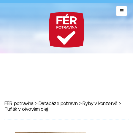
FÉR potravina
>
Databáze potravin
>
Ryby v konzervě
>
Tuňák v olivovém oleji