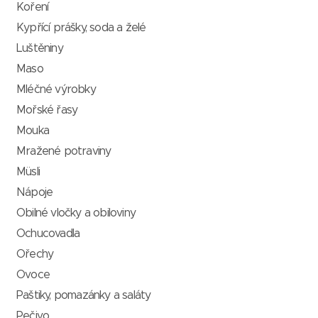
Koření
Kypřící prášky, soda a želé
Luštěniny
Maso
Mléčné výrobky
Mořské řasy
Mouka
Mražené potraviny
Müsli
Nápoje
Obilné vločky a obiloviny
Ochucovadla
Ořechy
Ovoce
Paštiky, pomazánky a saláty
Pečivo