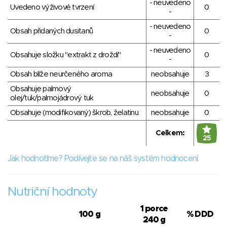
- neuvedeno
Uvedeno výživové tvrzení
0
-
- neuvedeno
Obsah přidaných dusitanů
0
-
- neuvedeno
Obsahuje složku "extrakt z droždí"
0
-
Obsah blíže neurčeného aroma
neobsahuje
3
Obsahuje palmový
neobsahuje
0
olej/tuk/palmojádrový tuk
Obsahuje (modifikovaný) škrob, želatinu
neobsahuje
0
Celkem:
25
Jak hodnotíme? Podívejte se na náš systém hodnocení.
Nutriční hodnoty
1 porce
100 g
% DDD
240 g