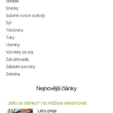
Sladidla
Snacky
Sušené ovoce a plody
Sýr
Těstoviny
Tuky
Uzeniny
Výrobky ze sóji
Zahušťovadla
Základní suroviny
Zelenina
Nejnovější články
Jídlo ze stánku? I to můžete reklamovat
Léto přeje