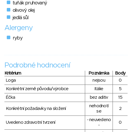
tuňák pruhovaný
olivový olej
jedlá sůl
Alergeny
ryby
Podrobné hodnocení
Kritérium
Poznámka
Body
Loga
nejsou
0
Konkrétní země původu/výrobce
Itálie
5
Éčka
bez aditiv
15
nehodnotí
Konkrétní požadavky na složení
2
se
- neuvedeno
Uvedeno zdravotní tvrzení
0
-