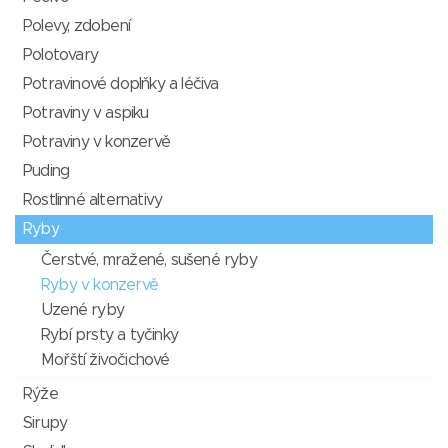
Polevy, zdobení
Polotovary
Potravinové doplňky a léčiva
Potraviny v aspiku
Potraviny v konzervě
Puding
Rostlinné alternativy
Ryby
Čerstvé, mražené, sušené ryby
Ryby v konzervě
Uzené ryby
Rybí prsty a tyčinky
Mořští živočichové
Rýže
Sirupy