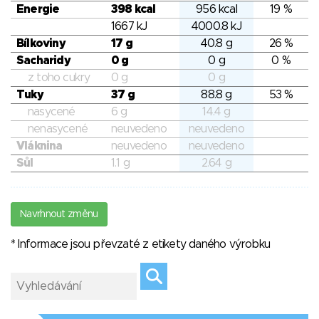
Energie
398 kcal
956 kcal
19 %
1667 kJ
4000.8 kJ
Bílkoviny
17 g
40.8 g
26 %
Sacharidy
0 g
0 g
0 %
z toho cukry
0 g
0 g
Tuky
37 g
88.8 g
53 %
nasycené
6 g
14.4 g
nenasycené
neuvedeno
neuvedeno
Vláknina
neuvedeno
neuvedeno
Sůl
1.1 g
2.64 g
Navrhnout změnu
* Informace jsou převzaté z etikety daného výrobku