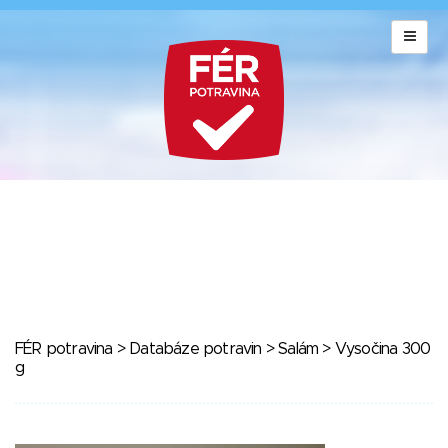
FÉR potravina
>
Databáze potravin
>
Salám
> Vysočina 300
g