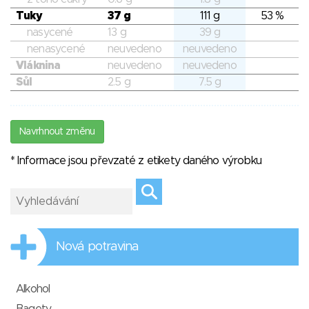
Tuky
37 g
111 g
53 %
nasycené
13 g
39 g
nenasycené
neuvedeno
neuvedeno
Vláknina
neuvedeno
neuvedeno
Sůl
2.5 g
7.5 g
Navrhnout změnu
* Informace jsou převzaté z etikety daného výrobku
Nová potravina
Alkohol