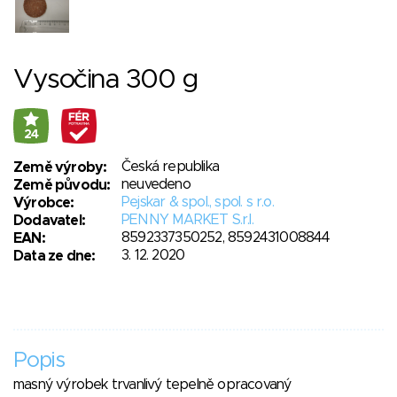
Vysočina 300 g
24
Česká republika
Země výroby:
neuvedeno
Země původu:
Pejskar & spol., spol. s r.o.
Výrobce:
PENNY MARKET S.r.l.
Dodavatel:
8592337350252, 8592431008844
EAN:
3. 12. 2020
Data ze dne:
Popis
masný výrobek trvanlivý tepelně opracovaný