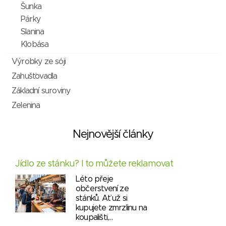
Šunka
Párky
Slanina
Klobása
Výrobky ze sóji
Zahušťovadla
Základní suroviny
Zelenina
Nejnovější články
Jídlo ze stánku? I to můžete reklamovat
Léto přeje
občerstvení ze
stánků. Ať už si
kupujete zmrzlinu na
koupališti,…