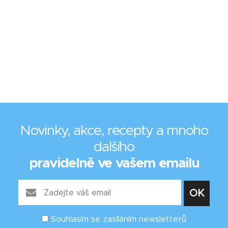
Novinky, akce, recepty a mnoho
dalšího
pravidelně ve vašem emailu
Souhlasím se zasíláním newsletterů