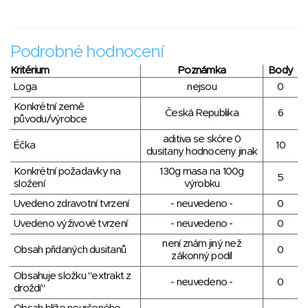
Podrobné hodnocení
Kritérium
Poznámka
Body
Loga
nejsou
0
Konkrétní země
Česká Republika
6
původu/výrobce
aditiva se skóre 0
Éčka
10
dusitany hodnoceny jinak
Konkrétní požadavky na
130g masa na 100g
5
složení
výrobku
Uvedeno zdravotní tvrzení
- neuvedeno -
0
Uvedeno výživové tvrzení
- neuvedeno -
0
není znám jiný než
Obsah přidaných dusitanů
0
zákonný podíl
Obsahuje složku "extrakt z
- neuvedeno -
0
droždí"