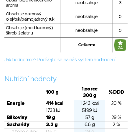
Obsah blíže neurčeného
neobsahuje
3
aroma
Obsahuje palmový
neobsahuje
0
olej/tuk/palmojádrový tuk
Obsahuje (modifikovaný)
neobsahuje
0
škrob, želatinu
Celkem:
24
Jak hodnotíme? Podívejte se na náš systém hodnocení.
Nutriční hodnoty
1 porce
100 g
% DDD
300 g
Energie
414 kcal
1 243 kcal
20 %
1733 kJ
5199 kJ
Bílkoviny
19 g
57 g
29 %
Sacharidy
2.2 g
6.6 g
2 %
z toho cukry
0.6 g
1.8 g