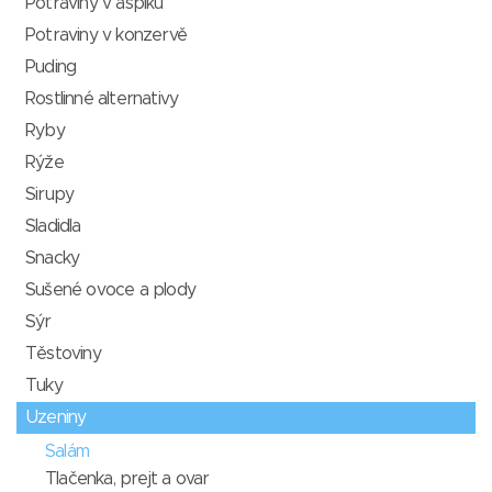
Potraviny v aspiku
Potraviny v konzervě
Puding
Rostlinné alternativy
Ryby
Rýže
Sirupy
Sladidla
Snacky
Sušené ovoce a plody
Sýr
Těstoviny
Tuky
Uzeniny
Salám
Tlačenka, prejt a ovar