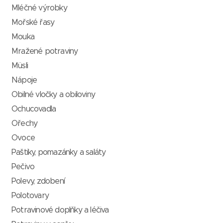
Mléčné výrobky
Mořské řasy
Mouka
Mražené potraviny
Müsli
Nápoje
Obilné vločky a obiloviny
Ochucovadla
Ořechy
Ovoce
Paštiky, pomazánky a saláty
Pečivo
Polevy, zdobení
Polotovary
Potravinové doplňky a léčiva