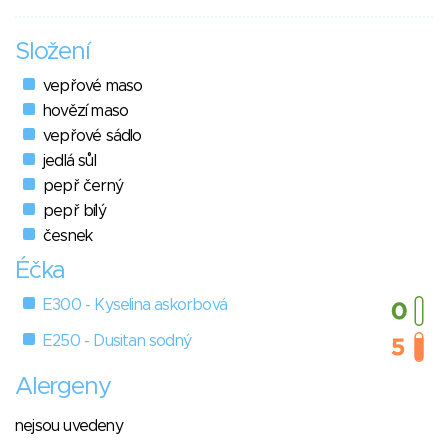
Složení
vepřové maso
hovězí maso
vepřové sádlo
jedlá sůl
pepř černý
pepř bílý
česnek
Éčka
E300 - Kyselina askorbová
E250 - Dusitan sodný
Alergeny
nejsou uvedeny