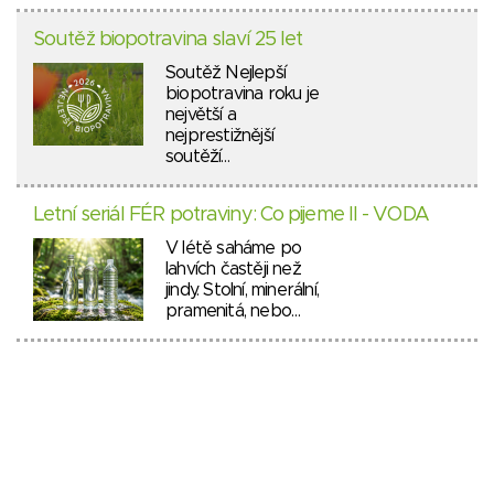
Soutěž biopotravina slaví 25 let
Soutěž Nejlepší
biopotravina roku je
největší a
nejprestižnější
soutěží…
Letní seriál FÉR potraviny: Co pijeme II - VODA
V létě saháme po
lahvích častěji než
jindy. Stolní, minerální,
pramenitá, nebo…