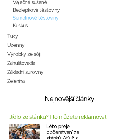
Vaječné sušené
Bezlepkové těstoviny
Semolinové těstoviny
Kuskus
Tuky
Uzeniny
Výrobky ze sóji
Zahušťovadla
Základní suroviny
Zelenina
Nejnovější články
Jídlo ze stánku? I to můžete reklamovat
Léto přeje
občerstvení ze
stánků. Ať už si