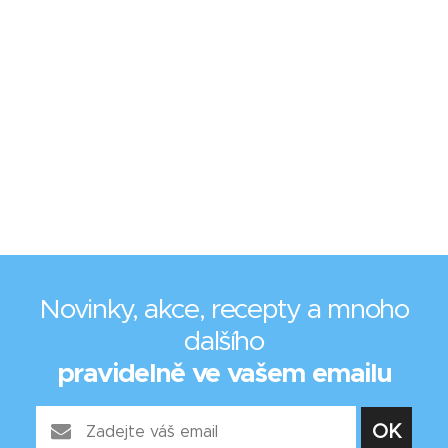
Novinky, akce, recepty a mnoho
dalšího
pravidelně ve vašem emailu