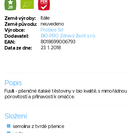
26
Itálie
Země výroby:
neuvedeno
Země původu:
Probios Srl
Výrobce:
BIO-PRO Zdravý život s.r.o.
Dodavatel:
8018699006793
EAN:
23. 1. 2018
Data ze dne:
Popis
Fusilli - pšeničné italské těstoviny v bio kvalitě, s mimořádnou
pórovitostí a přilnavostí k omáčce.
Složení
semolina z tvrdé pšenice