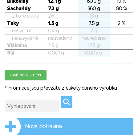
Bílkoviny
12.1 g
60.5 g
19 %
Sacharidy
72 g
360 g
80 %
z toho cukry
2.6 g
13 g
Tuky
1.5 g
7.5 g
2 %
nasycené
0.4 g
2 g
nenasycené
neuvedeno
neuvedeno
Vláknina
2.5 g
12.5 g
Sůl
0.001 g
0.005 g
Navrhnout změnu
* Informace jsou převzaté z etikety daného výrobku
Nová potravina