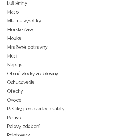
Luštěniny
Maso
Mléčné výrobky
Mořské řasy
Mouka
Mražené potraviny
Müsli
Nápoje
Obilné vločky a obiloviny
Ochucovadla
Ořechy
Ovoce
Paštiky, pomazánky a saláty
Pečivo
Polevy, zdobení
Polotovary