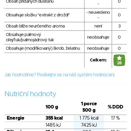
Obsah přidaných dusitanů
0
-
- neuvedeno
Obsahuje složku "extrakt z droždí"
0
-
Obsah blíže neurčeného aroma
není
3
Obsahuje palmový
neobsahuje
0
olej/tuk/palmojádrový tuk
Obsahuje (modifikovaný) škrob, želatinu
neobsahuje
0
Celkem:
26
Jak hodnotíme? Podívejte se na náš systém hodnocení.
Nutriční hodnoty
1 porce
100 g
% DDD
500 g
Energie
355 kcal
1 775 kcal
17 %
1485 kJ
7425 kJ