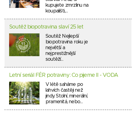
kupujete zmrzlinu na
koupališti,…
Soutěž biopotravina slaví 25 let
Soutěž Nejlepší
biopotravina roku je
největší a
nejprestižnější
soutěží…
Letní seriál FÉR potraviny: Co pijeme II - VODA
V létě saháme po
lahvích častěji než
jindy. Stolní, minerální,
pramenitá, nebo…