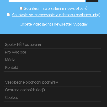
Souhlasím se zasíláním newsletterů
Souhlasím se zpracováním a ochranou osobních údajů
Chcete vidět
jak náš newsletter vypadá
?
Spolek FÉR potravina
Pro výrobce
Média
Kontakt
Všeobecné obchodní podmínky
Ochrana osobních údajů
Cookies