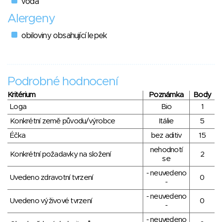
voda
Alergeny
obiloviny obsahující lepek
Podrobné hodnocení
Kritérium
Poznámka
Body
Loga
Bio
1
Konkrétní země původu/výrobce
Itálie
5
Éčka
bez aditiv
15
nehodnotí
Konkrétní požadavky na složení
2
se
- neuvedeno
Uvedeno zdravotní tvrzení
0
-
- neuvedeno
Uvedeno výživové tvrzení
0
-
- neuvedeno