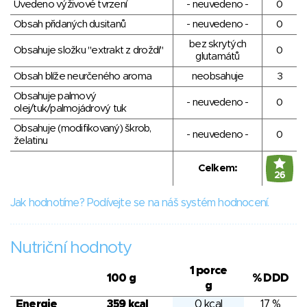
Uvedeno výživové tvrzení
- neuvedeno -
0
Obsah přidaných dusitanů
- neuvedeno -
0
bez skrytých
Obsahuje složku "extrakt z droždí"
0
glutamátů
Obsah blíže neurčeného aroma
neobsahuje
3
Obsahuje palmový
- neuvedeno -
0
olej/tuk/palmojádrový tuk
Obsahuje (modifikovaný) škrob,
- neuvedeno -
0
želatinu
Celkem:
26
Jak hodnotíme? Podívejte se na náš systém hodnocení.
Nutriční hodnoty
1 porce
100 g
% DDD
g
Energie
359 kcal
0 kcal
17 %