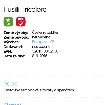
Fusilli Tricolore
26
Česká republika
Země výroby:
neuvedeno
Země původu:
Europasta SE
Výrobce:
neuvedeno
Dodavatel:
5201013002936
EAN:
8. 9. 2016
Data ze dne:
Popis
Těstoviny semolinové s rajčaty a špenátem