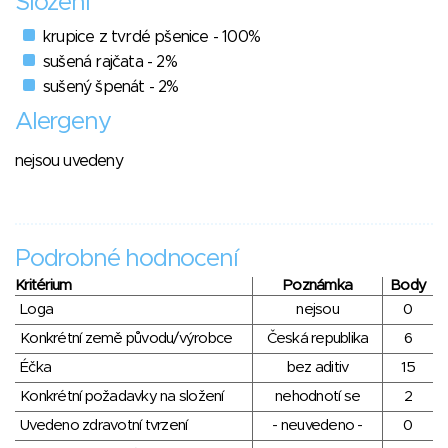
Složení
krupice z tvrdé pšenice - 100%
sušená rajčata - 2%
sušený špenát - 2%
Alergeny
nejsou uvedeny
Podrobné hodnocení
Kritérium
Poznámka
Body
Loga
nejsou
0
Konkrétní země původu/výrobce
Česká republika
6
Éčka
bez aditiv
15
Konkrétní požadavky na složení
nehodnotí se
2
Uvedeno zdravotní tvrzení
- neuvedeno -
0