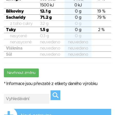
1500 kJ
0 kJ
Bílkoviny
12.1 g
0 g
19 %
Sacharidy
71.2 g
0 g
79 %
z toho cukry
3.2 g
0 g
Tuky
1.5 g
0 g
2 %
nasycené
0.3 g
0 g
nenasycené
neuvedeno
neuvedeno
Vláknina
neuvedeno
neuvedeno
Sůl
neuvedeno
neuvedeno
Navrhnout změnu
* Informace jsou převzaté z etikety daného výrobku