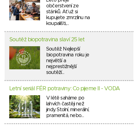
Léto přeje
občerstvení ze
stánků. Ať už si
kupujete zmrzlinu na
koupališti,…
Soutěž biopotravina slaví 25 let
Soutěž Nejlepší
biopotravina roku je
největší a
nejprestižnější
soutěží…
Letní seriál FÉR potraviny: Co pijeme II - VODA
V létě saháme po
lahvích častěji než
jindy. Stolní, minerální,
pramenitá, nebo…