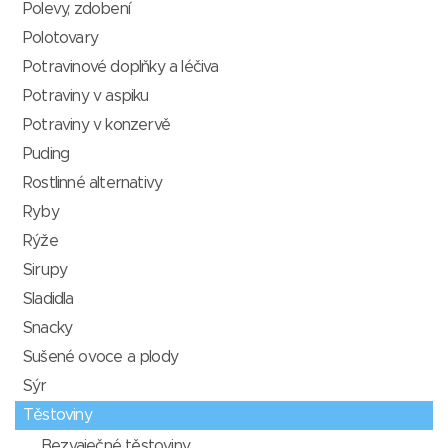
Polevy, zdobení
Polotovary
Potravinové doplňky a léčiva
Potraviny v aspiku
Potraviny v konzervě
Puding
Rostlinné alternativy
Ryby
Rýže
Sirupy
Sladidla
Snacky
Sušené ovoce a plody
Sýr
Těstoviny
Bezvaječné těstoviny