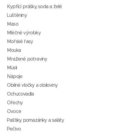
Kypřící prášky, soda a želé
Luštěniny
Maso
Mléčné výrobky
Mořské řasy
Mouka
Mražené potraviny
Müsli
Nápoje
Obilné vločky a obiloviny
Ochucovadla
Ořechy
Ovoce
Paštiky, pomazánky a saláty
Pečivo