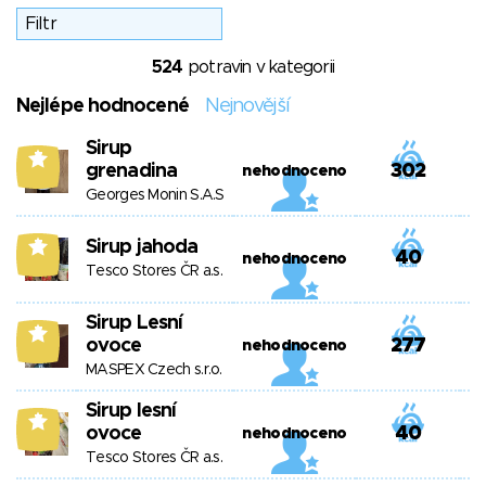
524
potravin v kategorii
Nejlépe hodnocené
Nejnovější
Sirup
7
grenadina
302
nehodnoceno
Georges Monin S.A.S
Sirup jahoda
7
40
nehodnoceno
Tesco Stores ČR a.s.
Sirup Lesní
7
ovoce
277
nehodnoceno
MASPEX Czech s.r.o.
Sirup lesní
7
ovoce
40
nehodnoceno
Tesco Stores ČR a.s.