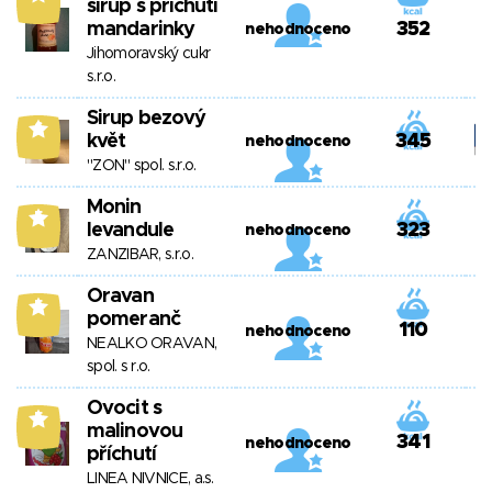
sirup s příchutí
mandarinky
352
nehodnoceno
Jihomoravský cukr
s.r.o.
Sirup bezový
6
květ
345
nehodnoceno
"ZON" spol. s.r.o.
Monin
5
levandule
323
nehodnoceno
ZANZIBAR, s.r.o.
Oravan
5
pomeranč
110
nehodnoceno
NEALKO ORAVAN,
spol. s r.o.
Ovocit s
5
malinovou
341
nehodnoceno
příchutí
LINEA NIVNICE, a.s.