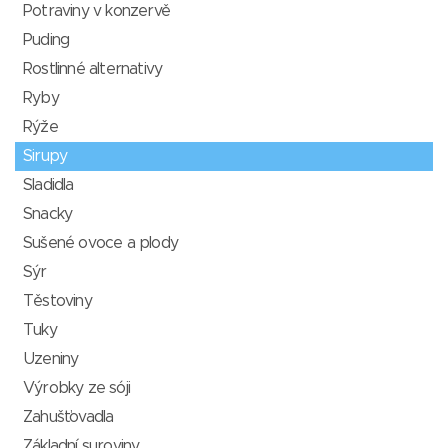
Potraviny v konzervě
Puding
Rostlinné alternativy
Ryby
Rýže
Sirupy
Sladidla
Snacky
Sušené ovoce a plody
Sýr
Těstoviny
Tuky
Uzeniny
Výrobky ze sóji
Zahušťovadla
Základní suroviny