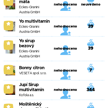
máta
nehodnoceno
neuvedeno
Eckes-Granini
Austria GmbH
Yo multivitamin
7
39
nehodnoceno
Eckes-Granini
Austria GmbH
Yo sirup
7
bezový
39
nehodnoceno
Eckes-Granini
Austria GmbH
Bonny citron
6
7
nehodnoceno
VESETA spol. s.r.o.
Jupí Sirup
6
multivitamin
344
nehodnoceno
Kofola a.s.
Moštěnický
6