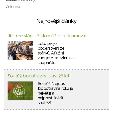
Zelenina
Nejnovější články
Jídlo ze stánku? I to můžete reklamovat
Léto přeje
občerstvení ze
stánků. Ať už si
kupujete zmrzlinu na
koupališti,…
Soutěž biopotravina slaví 25 let
Soutěž Nejlepší
biopotravina roku je
největší a
nejprestižnější
soutěží…