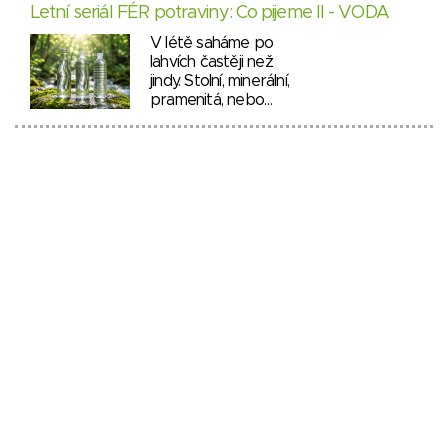
Letní seriál FÉR potraviny: Co pijeme II - VODA
V létě saháme po
lahvích častěji než
jindy. Stolní, minerální,
pramenitá, nebo…