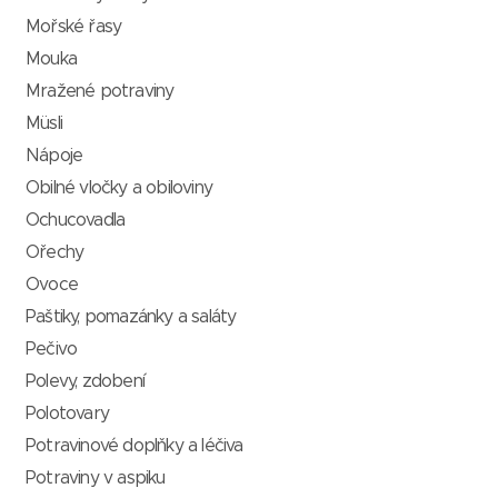
Mořské řasy
Mouka
Mražené potraviny
Müsli
Nápoje
Obilné vločky a obiloviny
Ochucovadla
Ořechy
Ovoce
Paštiky, pomazánky a saláty
Pečivo
Polevy, zdobení
Polotovary
Potravinové doplňky a léčiva
Potraviny v aspiku