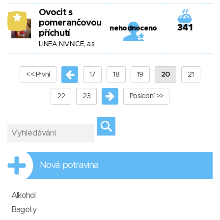
Ovocit s
5
pomerančovou
341
nehodnoceno
příchutí
LINEA NIVNICE, a.s.
<< První
17
18
19
20
21
22
23
Poslední >>
Nová potravina
Alkohol
Bagety