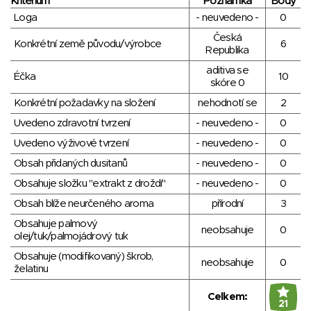
Kritérium
Poznámka
Body
Loga
- neuvedeno -
0
Česká
Konkrétní země původu/výrobce
6
Republika
aditiva se
Éčka
10
skóre 0
Konkrétní požadavky na složení
nehodnotí se
2
Uvedeno zdravotní tvrzení
- neuvedeno -
0
Uvedeno výživové tvrzení
- neuvedeno -
0
Obsah přidaných dusitanů
- neuvedeno -
0
Obsahuje složku "extrakt z droždí"
- neuvedeno -
0
Obsah blíže neurčeného aroma
přírodní
3
Obsahuje palmový
neobsahuje
0
olej/tuk/palmojádrový tuk
Obsahuje (modifikovaný) škrob,
neobsahuje
0
želatinu
Celkem:
21