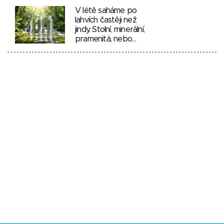
V létě saháme po
lahvích častěji než
jindy. Stolní, minerální,
pramenitá, nebo…