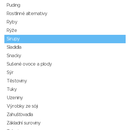
Puding
Rostlinné alternativy
Ryby
Rýže
Sirupy
Sladidla
Snacky
Sušené ovoce a plody
Sýr
Těstoviny
Tuky
Uzeniny
Výrobky ze sóji
Zahušťovadla
Základní suroviny