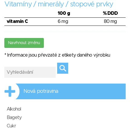
Vitamíny / minerály / stopové prvky
100 g
% DDD
vitamín C
6 mg
80 mg
Navrhnout změnu
* Informace jsou převzaté z etikety daného výrobku
Nová potravina
Alkohol
Bagety
Cukr