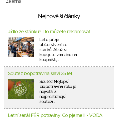
Zelenina
Nejnovější články
Jídlo ze stánku? I to můžete reklamovat
Léto přeje
občerstvení ze
stánků. Ať už si
kupujete zmrzlinu na
koupališti,…
Soutěž biopotravina slaví 25 let
Soutěž Nejlepší
biopotravina roku je
největší a
nejprestižnější
soutěží…
Letní seriál FÉR potraviny: Co pijeme II - VODA