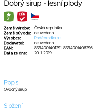
Dobrý sirup - lesní plody
21
Česká republika
Země výroby:
neuvedeno
Země původu:
Poděbradka a.s.
Výrobce:
neuvedeno
Dodavatel:
8594001401291, 8594001406296
EAN:
20. 1. 2019
Data ze dne:
Popis
Ovocný sirup
Složení