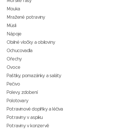
Mořské řasy
Mouka
Mražené potraviny
Müsli
Nápoje
Obilné vločky a obiloviny
Ochucovadla
Ořechy
Ovoce
Paštiky, pomazánky a saláty
Pečivo
Polevy, zdobení
Polotovary
Potravinové doplňky a léčiva
Potraviny v aspiku
Potraviny v konzervě