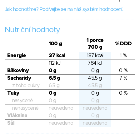
Jak hodnotíme? Podívejte se na náš systém hodnocení.
Nutriční hodnoty
1 porce
100 g
% DDD
700 g
Energie
27 kcal
187 kcal
1 %
112 kJ
784 kJ
Bílkoviny
0 g
0 g
0 %
Sacharidy
6.5 g
45.5 g
7 %
z toho cukry
6.5 g
45.5 g
Tuky
0 g
0 g
0 %
nasycené
0 g
0 g
nenasycené
neuvedeno
neuvedeno
Vláknina
0 g
0 g
Sůl
neuvedeno
neuvedeno