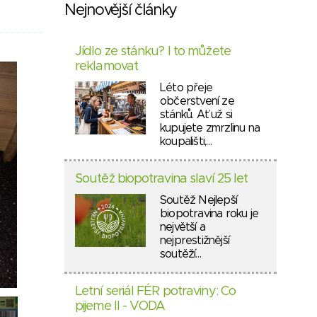
Nejnovější články
Jídlo ze stánku? I to můžete
reklamovat
Léto přeje
občerstvení ze
stánků. Ať už si
kupujete zmrzlinu na
koupališti,…
Soutěž biopotravina slaví 25 let
Soutěž Nejlepší
biopotravina roku je
největší a
nejprestižnější
soutěží…
Letní seriál FÉR potraviny: Co
pijeme II - VODA