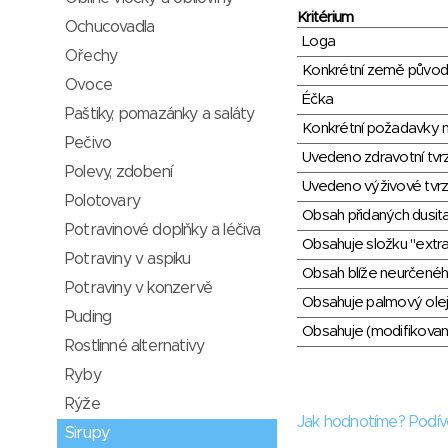
Kritérium
Ochucovadla
Loga
Ořechy
Konkrétní země půvo
Ovoce
Éčka
Paštiky, pomazánky a saláty
Konkrétní požadavky n
Pečivo
Uvedeno zdravotní tvr
Polevy, zdobení
Uvedeno výživové tvrz
Polotovary
Obsah přidaných dusit
Potravinové doplňky a léčiva
Obsahuje složku "extra
Potraviny v aspiku
Obsah blíže neurčené
Potraviny v konzervě
Obsahuje palmový olej
Puding
Obsahuje (modifikovaný
Rostlinné alternativy
Ryby
Rýže
Jak hodnotíme? Podív
Sirupy