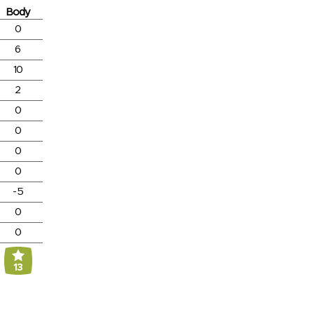
Body
0
6
10
2
0
0
0
0
-5
0
0
13