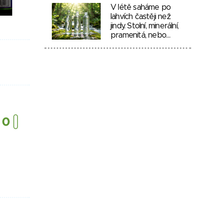
V létě saháme po
lahvích častěji než
jindy. Stolní, minerální,
pramenitá, nebo…