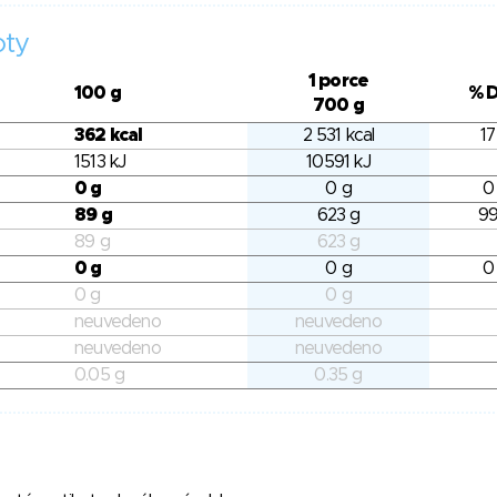
oty
1 porce
100 g
% 
700 g
362 kcal
2 531 kcal
17
1513 kJ
10591 kJ
0 g
0 g
0
89 g
623 g
99
89 g
623 g
0 g
0 g
0
0 g
0 g
neuvedeno
neuvedeno
neuvedeno
neuvedeno
0.05 g
0.35 g