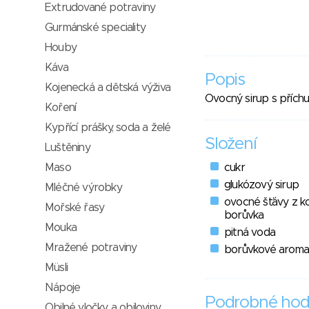
Extrudované potraviny
Gurmánské speciality
Houby
Káva
Popis
Kojenecká a dětská výživa
Ovocný sirup s příchu
Koření
Kypřící prášky, soda a želé
Složení
Luštěniny
Maso
cukr
glukózový sirup
Mléčné výrobky
ovocné šťávy z ko
Mořské řasy
borůvka
Mouka
pitná voda
Mražené potraviny
borůvkové aroma
Müsli
Nápoje
Podrobné hod
Obilné vločky a obiloviny