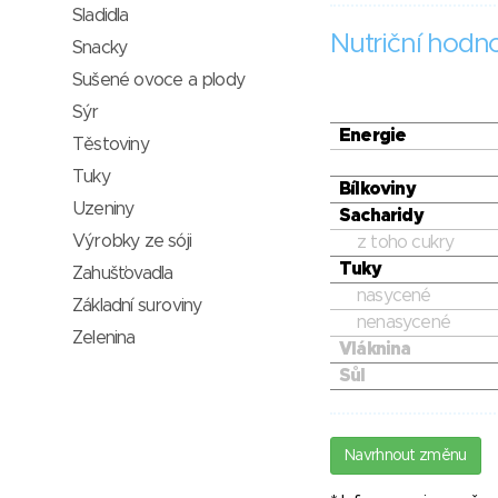
Sladidla
Nutriční hodn
Snacky
Sušené ovoce a plody
Sýr
Energie
Těstoviny
Tuky
Bílkoviny
Uzeniny
Sacharidy
Výrobky ze sóji
z toho cukry
Tuky
Zahušťovadla
nasycené
Základní suroviny
nenasycené
Zelenina
Vláknina
Sůl
Navrhnout změnu