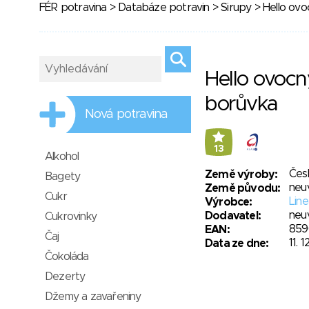
FÉR potravina
>
Databáze potravin
>
Sirupy
> Hello ovo
Hello ovocný
borůvka
Nová potravina
13
Alkohol
Čes
Země výroby:
Bagety
neu
Země původu:
Cukr
Line
Výrobce:
neu
Dodavatel:
Cukrovinky
859
EAN:
Čaj
11. 1
Data ze dne:
Čokoláda
Dezerty
Džemy a zavařeniny