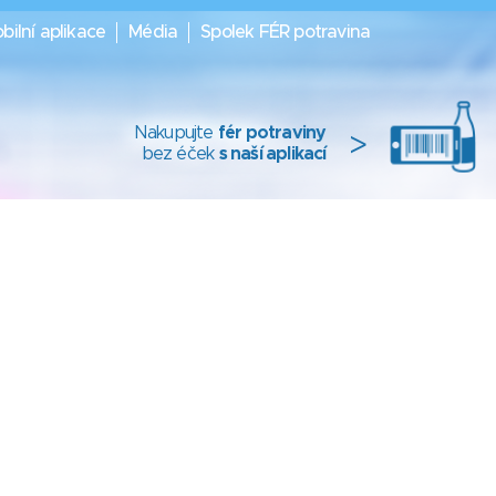
bilní aplikace
Média
Spolek FÉR potravina
Nakupujte
fér potraviny
>
bez éček
s naší aplikací