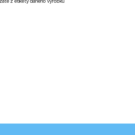
vzaté z etikety daného výrobku