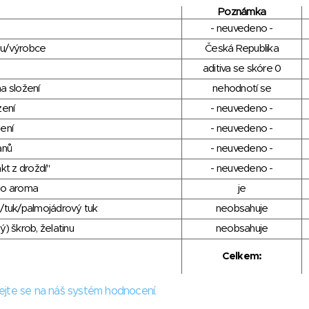
Poznámka
- neuvedeno -
du/výrobce
Česká Republika
aditiva se skóre 0
a složení
nehodnotí se
zení
- neuvedeno -
ení
- neuvedeno -
anů
- neuvedeno -
kt z droždí"
- neuvedeno -
ho aroma
je
/tuk/palmojádrový tuk
neobsahuje
) škrob, želatinu
neobsahuje
Celkem:
ejte se na náš systém hodnocení.