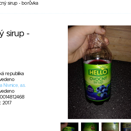
cný sirup - borůvka
 sirup -
ká republika
vedeno
a Nivnice, a.s.
vedeno
0014812468
2. 2017