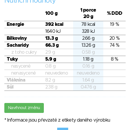
Nutriční hodnoty
1 porce
100 g
% DDD
20 g
Energie
392 kcal
78 kcal
19 %
1640 kJ
328 kJ
Bílkoviny
13.3 g
2.66 g
20 %
Sacharidy
66.3 g
13.26 g
74 %
z toho cukry
2.9 g
0.58 g
Tuky
5.9 g
1.18 g
8 %
nasycené
0.8 g
0.16 g
nenasycené
neuvedeno
neuvedeno
Vláknina
8.2 g
1.64 g
Sůl
2.38 g
0.476 g
Navrhnout změnu
* Informace jsou převzaté z etikety daného výrobku