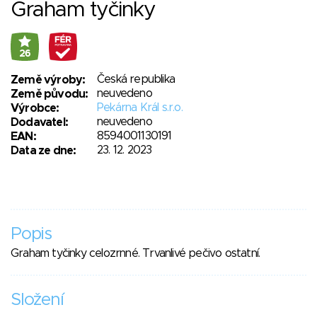
Graham tyčinky
26
Česká republika
Země výroby:
neuvedeno
Země původu:
Pekárna Král s.r.o.
Výrobce:
neuvedeno
Dodavatel:
8594001130191
EAN:
23. 12. 2023
Data ze dne:
Popis
Graham tyčinky celozrnné. Trvanlivé pečivo ostatní.
Složení