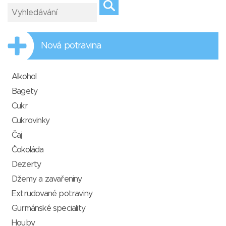
Nová potravina
Alkohol
Bagety
Cukr
Cukrovinky
Čaj
Čokoláda
Dezerty
Džemy a zavařeniny
Extrudované potraviny
Gurmánské speciality
Houby