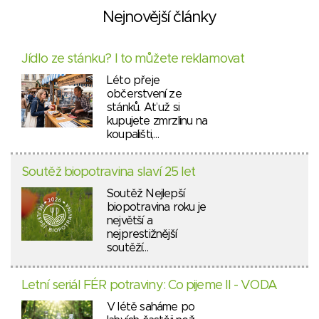
Nejnovější články
Jídlo ze stánku? I to můžete reklamovat
Léto přeje
občerstvení ze
stánků. Ať už si
kupujete zmrzlinu na
koupališti,…
Soutěž biopotravina slaví 25 let
Soutěž Nejlepší
biopotravina roku je
největší a
nejprestižnější
soutěží…
Letní seriál FÉR potraviny: Co pijeme II - VODA
V létě saháme po