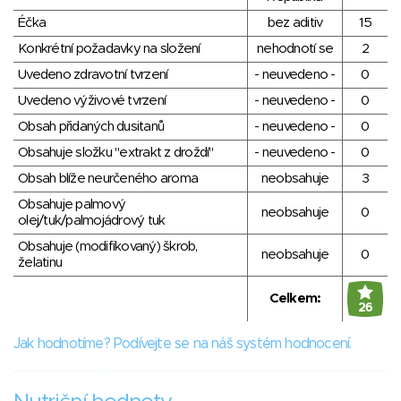
Éčka
bez aditiv
15
Konkrétní požadavky na složení
nehodnotí se
2
Uvedeno zdravotní tvrzení
- neuvedeno -
0
Uvedeno výživové tvrzení
- neuvedeno -
0
Obsah přidaných dusitanů
- neuvedeno -
0
Obsahuje složku "extrakt z droždí"
- neuvedeno -
0
Obsah blíže neurčeného aroma
neobsahuje
3
Obsahuje palmový
neobsahuje
0
olej/tuk/palmojádrový tuk
Obsahuje (modifikovaný) škrob,
neobsahuje
0
želatinu
Celkem:
26
Jak hodnotíme? Podívejte se na náš systém hodnocení.