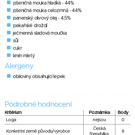
pšeničná mouka hladká - 44%
pšeničná mouka celozrnná - 44%
panenský olivový olej - 4,5%
pekařské droždí
ječmenná sladová moučka
sůl
cukr
kmín mletý
Alergeny
obiloviny obsahující lepek
Podrobné hodnocení
Kritérium
Poznámka
Body
Loga
nejsou
0
Česká
Konkrétní země původu/výrobce
6
Republika