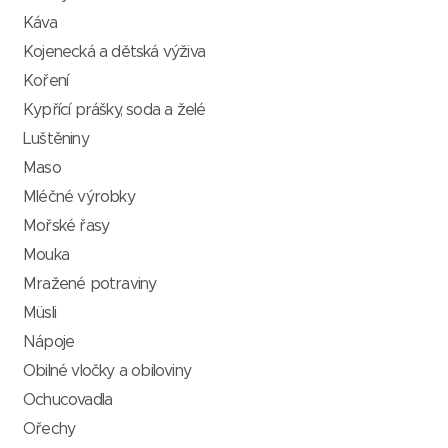
Káva
Kojenecká a dětská výživa
Koření
Kypřící prášky, soda a želé
Luštěniny
Maso
Mléčné výrobky
Mořské řasy
Mouka
Mražené potraviny
Müsli
Nápoje
Obilné vločky a obiloviny
Ochucovadla
Ořechy