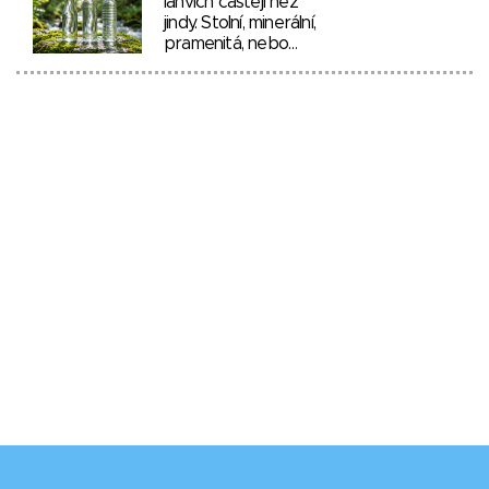
lahvích častěji než
jindy. Stolní, minerální,
pramenitá, nebo…