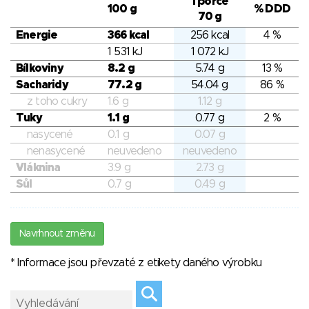
1 porce
100 g
% DDD
70 g
Energie
366 kcal
256 kcal
4 %
1 531 kJ
1 072 kJ
Bílkoviny
8.2 g
5.74 g
13 %
Sacharidy
77.2 g
54.04 g
86 %
z toho cukry
1.6 g
1.12 g
Tuky
1.1 g
0.77 g
2 %
nasycené
0.1 g
0.07 g
nenasycené
neuvedeno
neuvedeno
Vláknina
3.9 g
2.73 g
Sůl
0.7 g
0.49 g
Navrhnout změnu
* Informace jsou převzaté z etikety daného výrobku