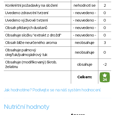
Konkrétní požadavky na složení
nehodnotí se
2
Uvedeno zdravotní tvrzení
- neuvedeno -
0
Uvedeno výživové tvrzení
- neuvedeno -
0
Obsah přidaných dusitanů
- neuvedeno -
0
Obsahuje složku "extrakt z droždí"
- neuvedeno -
0
Obsah blíže neurčeného aroma
neobsahuje
3
Obsahuje palmový
neobsahuje
0
olej/tuk/palmojádrový tuk
Obsahuje (modifikovaný) škrob,
obsahuje
-2
želatinu
Celkem:
24
Jak hodnotíme? Podívejte se na náš systém hodnocení.
Nutriční hodnoty