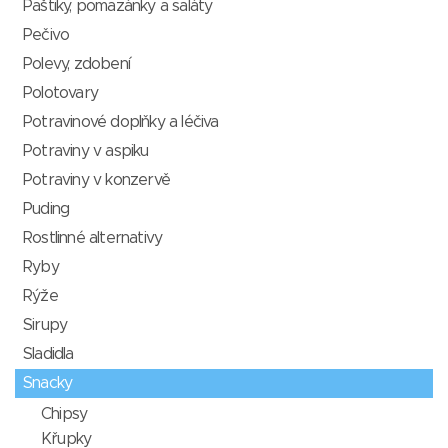
Paštiky, pomazánky a saláty
Pečivo
Polevy, zdobení
Polotovary
Potravinové doplňky a léčiva
Potraviny v aspiku
Potraviny v konzervě
Puding
Rostlinné alternativy
Ryby
Rýže
Sirupy
Sladidla
Snacky
Chipsy
Křupky