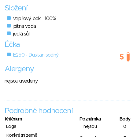
Složení
vepřový bok - 100%
pitna voda
jedlá sůl
Éčka
E250 - Dusitan sodný
Alergeny
nejsou uvedeny
Podrobné hodnocení
Kritérium
Poznámka
Body
Loga
nejsou
0
Konkrétní země