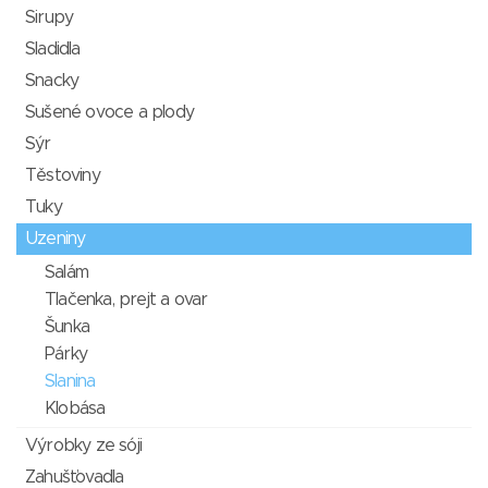
Sirupy
Sladidla
Snacky
Sušené ovoce a plody
Sýr
Těstoviny
Tuky
Uzeniny
Salám
Tlačenka, prejt a ovar
Šunka
Párky
Slanina
Klobása
Výrobky ze sóji
Zahušťovadla