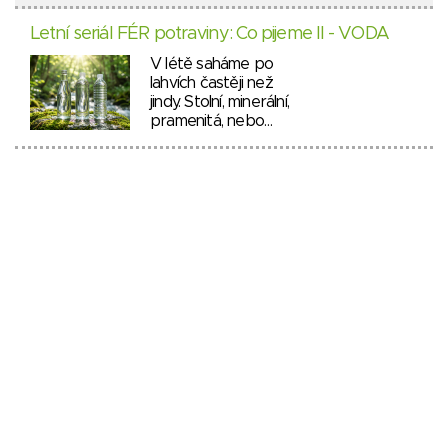
Letní seriál FÉR potraviny: Co pijeme II - VODA
V létě saháme po
lahvích častěji než
jindy. Stolní, minerální,
pramenitá, nebo…