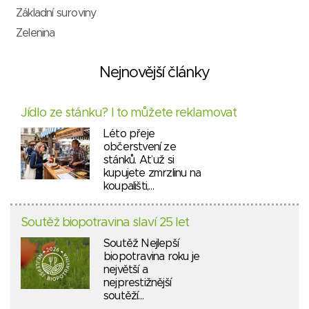
Základní suroviny
Zelenina
Nejnovější články
Jídlo ze stánku? I to můžete reklamovat
Léto přeje
občerstvení ze
stánků. Ať už si
kupujete zmrzlinu na
koupališti,…
Soutěž biopotravina slaví 25 let
Soutěž Nejlepší
biopotravina roku je
největší a
nejprestižnější
soutěží…