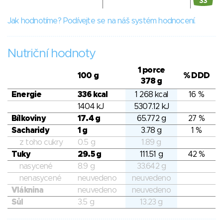
33
Jak hodnotíme? Podívejte se na náš systém hodnocení.
Nutriční hodnoty
1 porce
100 g
% DDD
378 g
Energie
336 kcal
1 268 kcal
16 %
1404 kJ
5307.12 kJ
Bílkoviny
17.4 g
65.772 g
27 %
Sacharidy
1 g
3.78 g
1 %
z toho cukry
0.5 g
1.89 g
Tuky
29.5 g
111.51 g
42 %
nasycené
8.9 g
33.642 g
nenasycené
neuvedeno
neuvedeno
Vláknina
neuvedeno
neuvedeno
Sůl
3.5 g
13.23 g