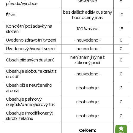
Slovensko
5
původu/výrobce
bez dalších aditiv, dusitany
Éčka
10
hodnoceny jinak
Konkrétní požadavky na
100% masa
15
složení
Uvedeno zdravotní tvrzení
- neuvedeno -
0
Uvedeno výživové tvrzení
- neuvedeno -
0
není znám jiný než
Obsah přidaných dusitanů
0
zákonný podíl
Obsahuje složku "extrakt z
- neuvedeno -
0
droždí"
Obsah blíže neurčeného
neobsahuje
3
aroma
Obsahuje palmový
neobsahuje
0
olej/tuk/palmojádrový tuk
Obsahuje (modifikovaný)
neobsahuje
0
škrob, želatinu
Celkem: