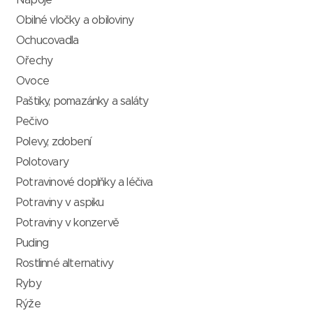
Nápoje
Obilné vločky a obiloviny
Ochucovadla
Ořechy
Ovoce
Paštiky, pomazánky a saláty
Pečivo
Polevy, zdobení
Polotovary
Potravinové doplňky a léčiva
Potraviny v aspiku
Potraviny v konzervě
Puding
Rostlinné alternativy
Ryby
Rýže