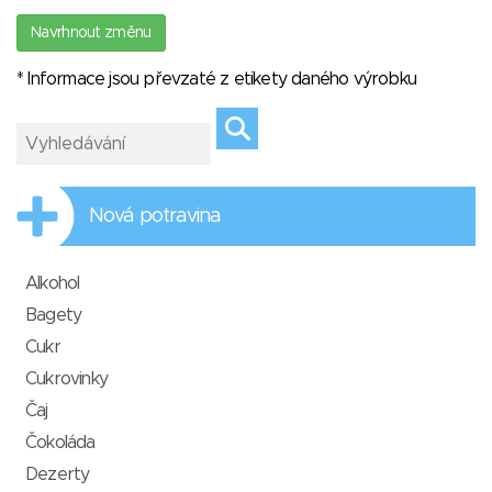
Navrhnout změnu
* Informace jsou převzaté z etikety daného výrobku
Nová potravina
Alkohol
Bagety
Cukr
Cukrovinky
Čaj
Čokoláda
Dezerty