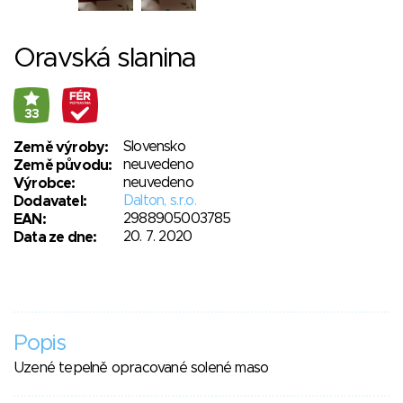
Oravská slanina
33
Slovensko
Země výroby:
neuvedeno
Země původu:
neuvedeno
Výrobce:
Dalton, s.r.o.
Dodavatel:
2988905003785
EAN:
20. 7. 2020
Data ze dne:
Popis
Uzené tepelně opracované solené maso