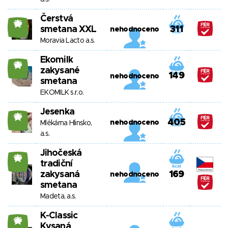
Čerstvá
26
smetana XXL
311
nehodnoceno
Moravia Lacto a.s.
Ekomilk
26
zakysané
149
nehodnoceno
smetana
EKOMILK s.r.o.
Jesenka
26
405
nehodnoceno
Mlékárna Hlinsko,
a.s.
Jihočeská
26
tradiční
zakysaná
169
nehodnoceno
smetana
Madeta, a.s.
K-Classic
26
Kysaná