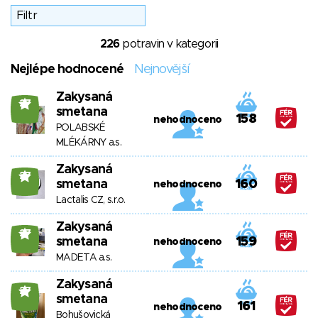
226
potravin v kategorii
Nejlépe hodnocené
Nejnovější
Zakysaná
27
smetana
158
nehodnoceno
POLABSKÉ
MLÉKÁRNY a.s.
Zakysaná
27
smetana
160
nehodnoceno
Lactalis CZ, s.r.o.
Zakysaná
27
smetana
159
nehodnoceno
MADETA a.s.
Zakysaná
27
smetana
161
nehodnoceno
Bohušovická