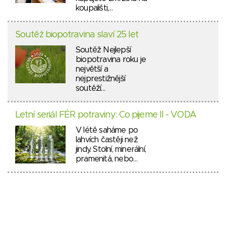
koupališti,…
Soutěž biopotravina slaví 25 let
Soutěž Nejlepší
biopotravina roku je
největší a
nejprestižnější
soutěží…
Letní seriál FÉR potraviny: Co pijeme II - VODA
V létě saháme po
lahvích častěji než
jindy. Stolní, minerální,
pramenitá, nebo…