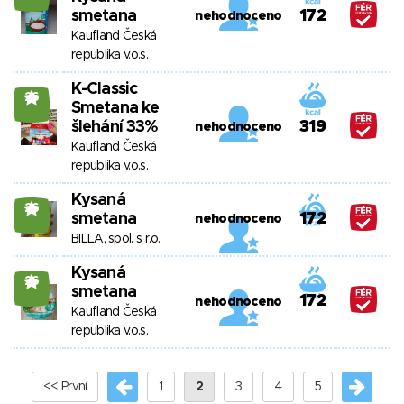
smetana
172
nehodnoceno
Kaufland Česká
republika v.o.s.
K-Classic
26
Smetana ke
šlehání 33%
319
nehodnoceno
Kaufland Česká
republika v.o.s.
Kysaná
26
smetana
172
nehodnoceno
BILLA, spol. s r.o.
Kysaná
26
smetana
172
nehodnoceno
Kaufland Česká
republika v.o.s.
<< První
1
2
3
4
5