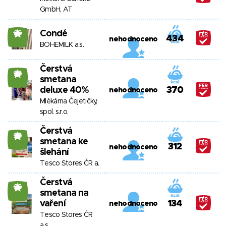
GmbH, AT
Condé
26
434
nehodnoceno
BOHEMILK a.s.
Čerstvá
26
smetana
deluxe 40%
370
nehodnoceno
Mlékárna Čejetičky,
spol. s.r.o.
Čerstvá
26
smetana ke
312
nehodnoceno
šlehání
Tesco Stores ČR a.
Čerstvá
26
smetana na
vaření
134
nehodnoceno
Tesco Stores ČR
a.s.