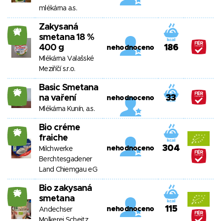
mlékárna a.s.
Zakysaná
27
smetana 18 %
400 g
186
nehodnoceno
Mlékárna Valašské
Meziříčí s.r.o.
Basic Smetana
26
na vaření
33
nehodnoceno
Mlékárna Kunín, a.s.
Bio créme
26
fraiche
304
nehodnoceno
Milchwerke
Berchtesgadener
Land Chiemgau eG
Bio zakysaná
26
smetana
115
nehodnoceno
Andechser
Molkerei Scheitz