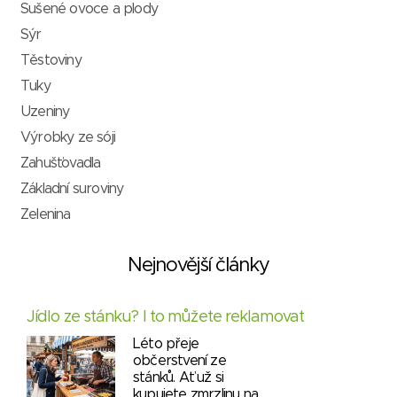
Sušené ovoce a plody
Sýr
Těstoviny
Tuky
Uzeniny
Výrobky ze sóji
Zahušťovadla
Základní suroviny
Zelenina
Nejnovější články
Jídlo ze stánku? I to můžete reklamovat
Léto přeje
občerstvení ze
stánků. Ať už si
kupujete zmrzlinu na