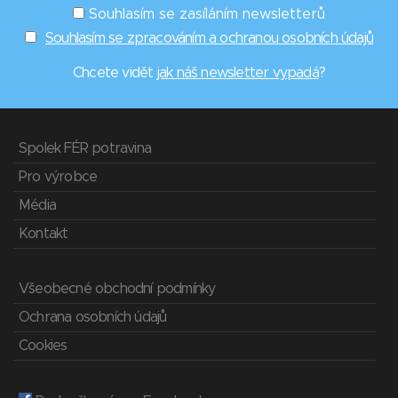
Souhlasím se zasíláním newsletterů
Souhlasím se zpracováním a ochranou osobních údajů
Chcete vidět
jak náš newsletter vypadá
?
Spolek FÉR potravina
Pro výrobce
Média
Kontakt
Všeobecné obchodní podmínky
Ochrana osobních údajů
Cookies