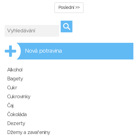
Poslední >>
Nová potravina
Alkohol
Bagety
Cukr
Cukrovinky
Čaj
Čokoláda
Dezerty
Džemy a zavařeniny