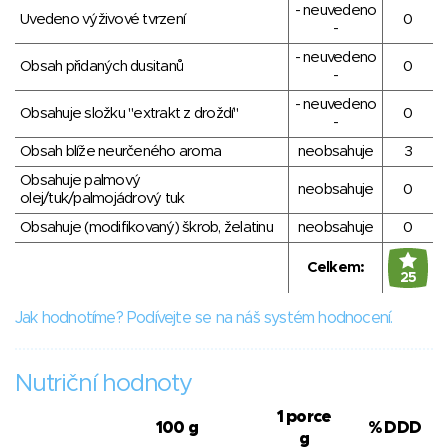
- neuvedeno
Uvedeno výživové tvrzení
0
-
- neuvedeno
Obsah přidaných dusitanů
0
-
- neuvedeno
Obsahuje složku "extrakt z droždí"
0
-
Obsah blíže neurčeného aroma
neobsahuje
3
Obsahuje palmový
neobsahuje
0
olej/tuk/palmojádrový tuk
Obsahuje (modifikovaný) škrob, želatinu
neobsahuje
0
Celkem:
25
Jak hodnotíme? Podívejte se na náš systém hodnocení.
Nutriční hodnoty
1 porce
100 g
% DDD
g