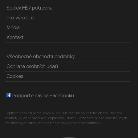
Spolek FÉR potravina
Pro výrobce
Média
Kontakt
Všeobecné obchodní podmínky
Ochrana osobních údajů
Cookies
Podpořte nás na Facebooku
Explicitně zakazujeme jakékoli použití části nebo celého obsahu těchto
stránek, jejich reprodukci, kopírování, úpravu a zvláště prezentaci na jiných
internetových stránkách bez našeho výslovného souhlasu.