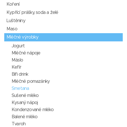
Koření
Kypřící prášky, soda a želé
Luštěniny
Maso
Mléčné výrobky
Jogurt
Mléčné nápoje
Máslo
Kefír
Bifi drink
Mléčné pomazánky
Smetana
Sušené mléko
Kysaný nápoj
Kondenzované mléko
Balené mléko
Tvaroh