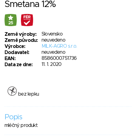
Smetana 12%
25
Slovensko
Země výroby:
neuvedeno
Země původu:
MILK-AGRO s.r.o.
Výrobce:
neuvedeno
Dodavatel:
8586000751736
EAN:
11. 1. 2020
Data ze dne:
bez lepku
Popis
mléčný produkt