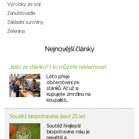
Výrobky ze sóji
Zahušťovadla
Základní suroviny
Zelenina
Nejnovější články
Jídlo ze stánku? I to můžete reklamovat
Léto přeje
občerstvení ze
stánků. Ať už si
kupujete zmrzlinu na
koupališti,…
Soutěž biopotravina slaví 25 let
Soutěž Nejlepší
biopotravina roku je
největší a