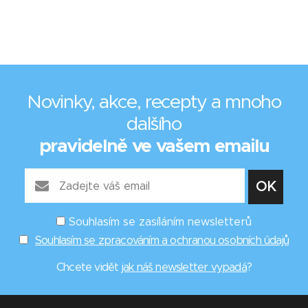
Novinky, akce, recepty a mnoho
dalšího
pravidelně ve vašem emailu
Souhlasím se zasíláním newsletterů
Souhlasím se zpracováním a ochranou osobních údajů
Chcete vidět
jak náš newsletter vypadá
?