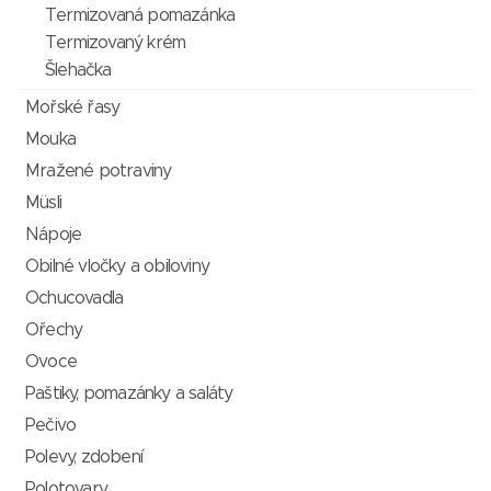
Termizovaná pomazánka
Termizovaný krém
Šlehačka
Mořské řasy
Mouka
Mražené potraviny
Müsli
Nápoje
Obilné vločky a obiloviny
Ochucovadla
Ořechy
Ovoce
Paštiky, pomazánky a saláty
Pečivo
Polevy, zdobení
Polotovary