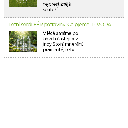
nejprestižnější
soutěží…
Letní seriál FÉR potraviny: Co pijeme II - VODA
V létě saháme po
lahvích častěji než
jindy. Stolní, minerální,
pramenitá, nebo…