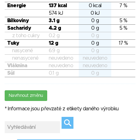
Energie
137 kcal
0 kcal
7 %
574 kJ
0 kJ
Bílkoviny
3.1 g
0 g
5 %
Sacharidy
4.2 g
0 g
5 %
z toho cukry
0.2 g
0 g
Tuky
12 g
0 g
17 %
nasycené
6.9 g
0 g
nenasycené
neuvedeno
neuvedeno
Vláknina
neuvedeno
neuvedeno
Sůl
0.1 g
0 g
Navrhnout změnu
* Informace jsou převzaté z etikety daného výrobku