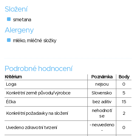
Složení
smetana
Alergeny
mléko, mléčné složky
Podrobné hodnocení
Kritérium
Poznámka
Body
Loga
nejsou
0
Konkrétní země původu/výrobce
Slovensko
5
Éčka
bez aditiv
15
nehodnotí
Konkrétní požadavky na složení
2
se
- neuvedeno
Uvedeno zdravotní tvrzení
0
-