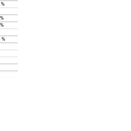
 %
 %
 %
 %