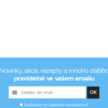
Novinky, akce, recepty a mnoho dalšíh
pravidelně ve vašem emailu
Souhlasím se zasíláním newsletterů