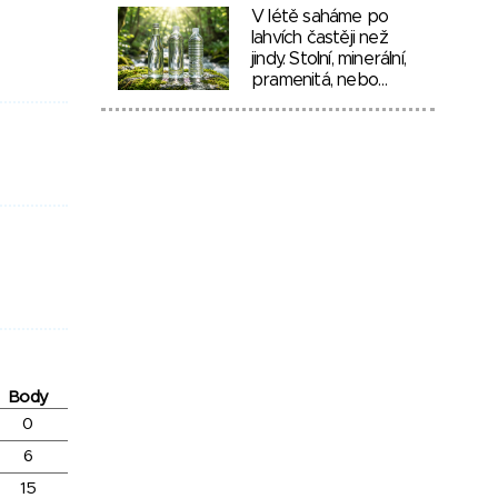
V létě saháme po
lahvích častěji než
jindy. Stolní, minerální,
pramenitá, nebo…
Body
0
6
15