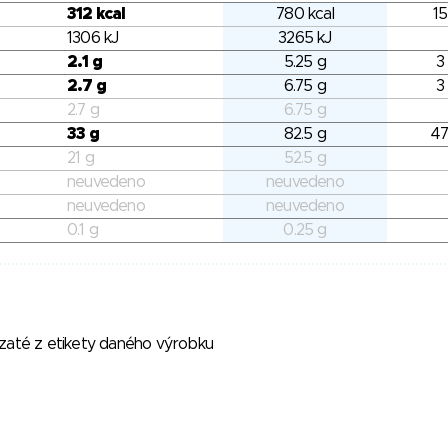
312 kcal
780 kcal
15
1306 kJ
3265 kJ
2.1 g
5.25 g
3
2.7 g
6.75 g
3
2.7 g
6.75 g
33 g
82.5 g
47
21 g
52.5 g
neuvedeno
neuvedeno
neuvedeno
neuvedeno
0.1 g
0.25 g
vzaté z etikety daného výrobku