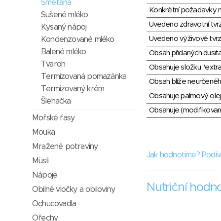
Smetana
Konkrétní požadavky n
Sušené mléko
Uvedeno zdravotní tvr
Kysaný nápoj
Uvedeno výživové tvrz
Kondenzované mléko
Balené mléko
Obsah přidaných dusit
Tvaroh
Obsahuje složku "extra
Termizovaná pomazánka
Obsah blíže neurčené
Termizovaný krém
Obsahuje palmový olej
Šlehačka
Obsahuje (modifikovaný
Mořské řasy
Mouka
Mražené potraviny
Jak hodnotíme? Podív
Müsli
Nápoje
Nutriční hodn
Obilné vločky a obiloviny
Ochucovadla
Ořechy