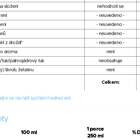
a složení
nehodnotí se
zení
- neuvedeno -
ení
- neuvedeno -
anů
- neuvedeno -
kt z droždí"
- neuvedeno -
ho aroma
není
/tuk/palmojádrový tuk
neobsahuje
) škrob, želatinu
není
Celkem:
ejte se na náš systém hodnocení.
oty
1 porce
100 ml
% 
250 ml