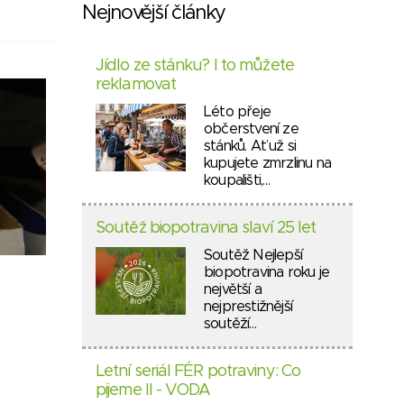
Nejnovější články
Jídlo ze stánku? I to můžete
reklamovat
Léto přeje
občerstvení ze
stánků. Ať už si
kupujete zmrzlinu na
koupališti,…
Soutěž biopotravina slaví 25 let
Soutěž Nejlepší
biopotravina roku je
největší a
nejprestižnější
soutěží…
Letní seriál FÉR potraviny: Co
pijeme II - VODA