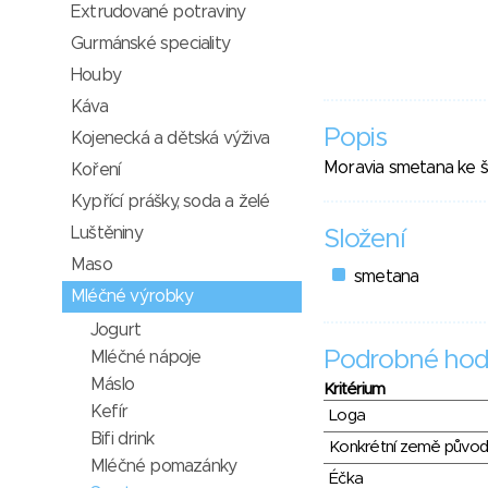
Extrudované potraviny
Gurmánské speciality
Houby
Káva
Popis
Kojenecká a dětská výživa
Moravia smetana ke š
Koření
Kypřící prášky, soda a želé
Luštěniny
Složení
Maso
smetana
Mléčné výrobky
Jogurt
Podrobné hod
Mléčné nápoje
Máslo
Kritérium
Kefír
Loga
Bifi drink
Konkrétní země půvo
Mléčné pomazánky
Éčka