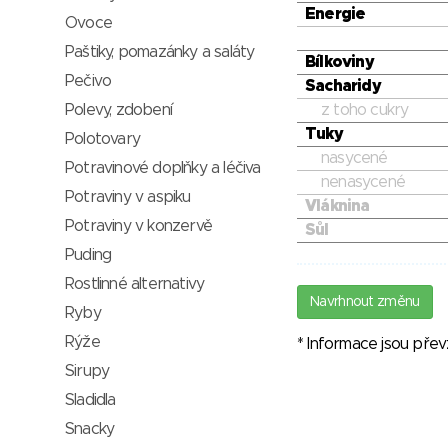
Energie
Ovoce
Paštiky, pomazánky a saláty
Bílkoviny
Pečivo
Sacharidy
z toho cukry
Polevy, zdobení
Tuky
Polotovary
nasycené
Potravinové doplňky a léčiva
nenasycené
Potraviny v aspiku
Vláknina
Potraviny v konzervě
Sůl
Puding
Rostlinné alternativy
Navrhnout změnu
Ryby
Rýže
* Informace jsou pře
Sirupy
Sladidla
Snacky