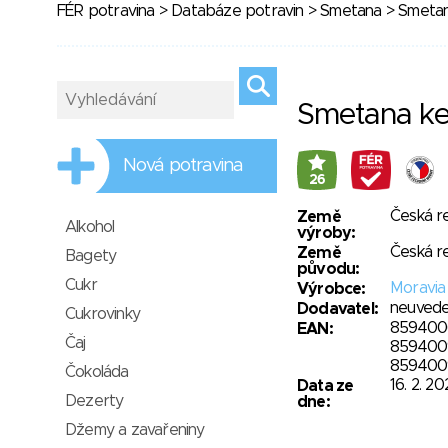
FÉR potravina
>
Databáze potravin
>
Smetana
> Smetan
Smetana ke
Nová potravina
26
Česká r
Země
Alkohol
výroby:
Česká r
Země
Bagety
původu:
Cukr
Moravia 
Výrobce:
neuved
Dodavatel:
Cukrovinky
859400
EAN:
Čaj
859400
859400
Čokoláda
16. 2. 20
Data ze
Dezerty
dne:
Džemy a zavařeniny