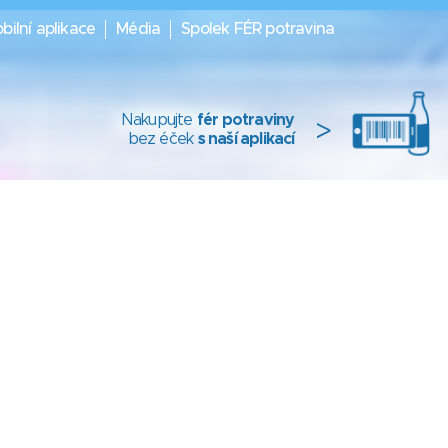
bilní aplikace
Média
Spolek FÉR potravina
Nakupujte
fér potraviny
>
bez éček
s naší aplikací