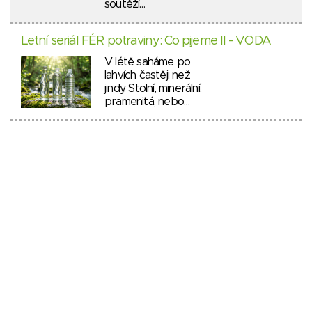
soutěží…
Letní seriál FÉR potraviny: Co pijeme II - VODA
V létě saháme po
lahvích častěji než
jindy. Stolní, minerální,
pramenitá, nebo…