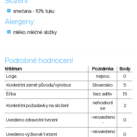
Složení
smetana - 10% tuku
Alergeny
mléko, mléčné složky
Podrobné hodnocení
Kritérium
Poznámka
Body
Loga
nejsou
0
Konkrétní země původu/výrobce
Slovensko
5
Éčka
bez aditiv
15
nehodnotí
Konkrétní požadavky na složení
2
se
- neuvedeno
Uvedeno zdravotní tvrzení
0
-
- neuvedeno
Uvedeno výživové tvrzení
0