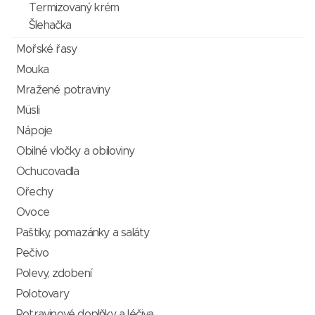
Termizovaný krém
Šlehačka
Mořské řasy
Mouka
Mražené potraviny
Müsli
Nápoje
Obilné vločky a obiloviny
Ochucovadla
Ořechy
Ovoce
Paštiky, pomazánky a saláty
Pečivo
Polevy, zdobení
Polotovary
Potravinové doplňky a léčiva