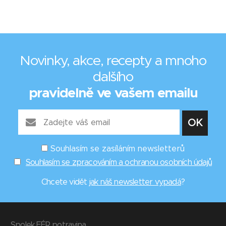
Novinky, akce, recepty a mnoho
dalšího
pravidelně ve vašem emailu
Souhlasím se zasíláním newsletterů
Souhlasím se zpracováním a ochranou osobních údajů
Chcete vidět
jak náš newsletter vypadá
?
Spolek FÉR potravina