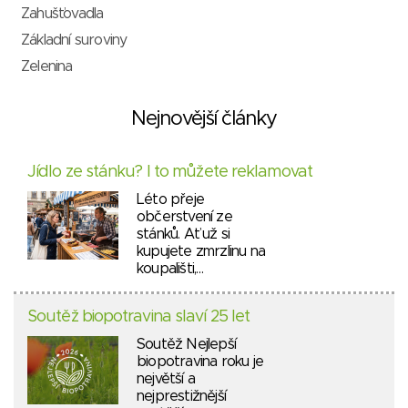
Zahušťovadla
Základní suroviny
Zelenina
Nejnovější články
Jídlo ze stánku? I to můžete reklamovat
Léto přeje
občerstvení ze
stánků. Ať už si
kupujete zmrzlinu na
koupališti,…
Soutěž biopotravina slaví 25 let
Soutěž Nejlepší
biopotravina roku je
největší a
nejprestižnější