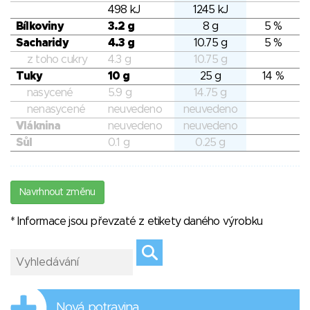
498 kJ
1245 kJ
Bílkoviny
3.2 g
8 g
5 %
Sacharidy
4.3 g
10.75 g
5 %
z toho cukry
4.3 g
10.75 g
Tuky
10 g
25 g
14 %
nasycené
5.9 g
14.75 g
nenasycené
neuvedeno
neuvedeno
Vláknina
neuvedeno
neuvedeno
Sůl
0.1 g
0.25 g
Navrhnout změnu
* Informace jsou převzaté z etikety daného výrobku
Nová potravina