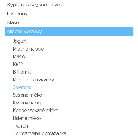
Kypřící prášky, soda a želé
Luštěniny
Maso
Mléčné výrobky
Jogurt
Mléčné nápoje
Máslo
Kefír
Bifi drink
Mléčné pomazánky
Smetana
Sušené mléko
Kysaný nápoj
Kondenzované mléko
Balené mléko
Tvaroh
Termizovaná pomazánka