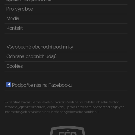
Pro výrobce
Média
Kontakt
Všeobecné obchodní podmínky
Ochrana osobních údajů
Cookies
Podpořte nás na Facebooku
Explicitně zakazujeme jakékoli použití části nebo celého obsahu těchto
stránek, jejich reprodukci, kopírování, úpravu a zvláště prezentaci na jiných
internetových stránkách bez našeho výslovného souhlasu.