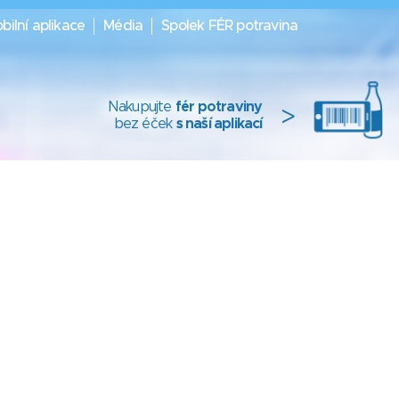
bilní aplikace
Média
Spolek FÉR potravina
Nakupujte
fér potraviny
>
bez éček
s naší aplikací