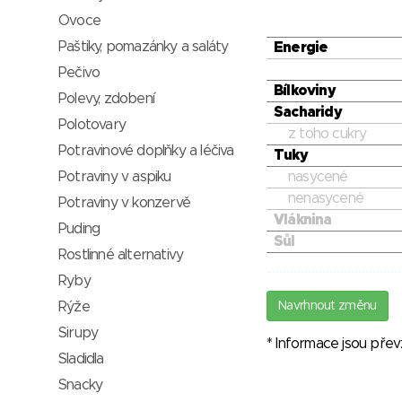
Ovoce
Paštiky, pomazánky a saláty
Energie
Pečivo
Bílkoviny
Polevy, zdobení
Sacharidy
Polotovary
z toho cukry
Potravinové doplňky a léčiva
Tuky
Potraviny v aspiku
nasycené
nenasycené
Potraviny v konzervě
Vláknina
Puding
Sůl
Rostlinné alternativy
Ryby
Rýže
Navrhnout změnu
Sirupy
* Informace jsou pře
Sladidla
Snacky