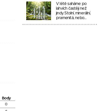
V létě saháme po
lahvích častěji než
jindy. Stolní, minerální,
pramenitá, nebo…
Body
0