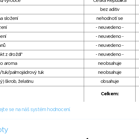
du/výrobce
Česká Republika
bez aditiv
a složení
nehodnotí se
zení
- neuvedeno -
ení
- neuvedeno -
anů
- neuvedeno -
kt z droždí"
- neuvedeno -
ho aroma
neobsahuje
/tuk/palmojádrový tuk
neobsahuje
) škrob, želatinu
obsahuje
Celkem:
ejte se na náš systém hodnocení.
oty