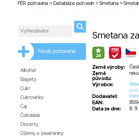
FÉR potravina
>
Databáze potravin
>
Smetana
> Smetan
Smetana z
Nová potravina
24
Česk
Země výroby:
Alkohol
neu
Země
původu:
Bagety
Mlék
Výrobce:
Cukr
s.r.o.
Penn
Dodavatel:
Cukrovinky
859
EAN:
Čaj
6. 9
Data ze dne:
Čokoláda
Dezerty
Džemy a zavařeniny