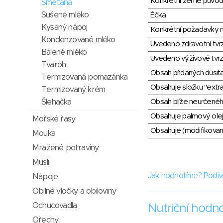
Konkrétní země půvo
Smetana
Sušené mléko
Éčka
Kysaný nápoj
Konkrétní požadavky n
Kondenzované mléko
Uvedeno zdravotní tvr
Balené mléko
Uvedeno výživové tvrz
Tvaroh
Obsah přidaných dusit
Termizovaná pomazánka
Obsahuje složku "extra
Termizovaný krém
Šlehačka
Obsah blíže neurčené
Obsahuje palmový olej
Mořské řasy
Obsahuje (modifikovaný
Mouka
Mražené potraviny
Müsli
Jak hodnotíme? Podív
Nápoje
Obilné vločky a obiloviny
Ochucovadla
Nutriční hodn
Ořechy