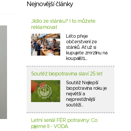
Nejnovější články
Jídlo ze stánku? I to můžete
reklamovat
Léto přeje
občerstvení ze
stánků. Ať už si
kupujete zmrzlinu na
koupališti,…
Soutěž biopotravina slaví 25 let
Soutěž Nejlepší
biopotravina roku je
největší a
nejprestižnější
soutěží…
Letní seriál FÉR potraviny: Co
pijeme II - VODA