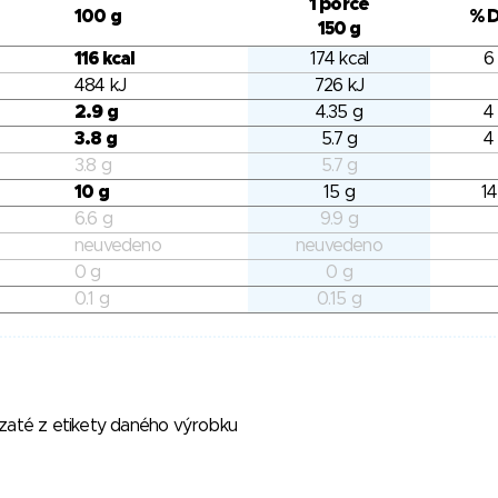
1 porce
100 g
% 
150 g
116 kcal
174 kcal
6
484 kJ
726 kJ
2.9 g
4.35 g
4
3.8 g
5.7 g
4
3.8 g
5.7 g
10 g
15 g
14
6.6 g
9.9 g
neuvedeno
neuvedeno
0 g
0 g
0.1 g
0.15 g
vzaté z etikety daného výrobku