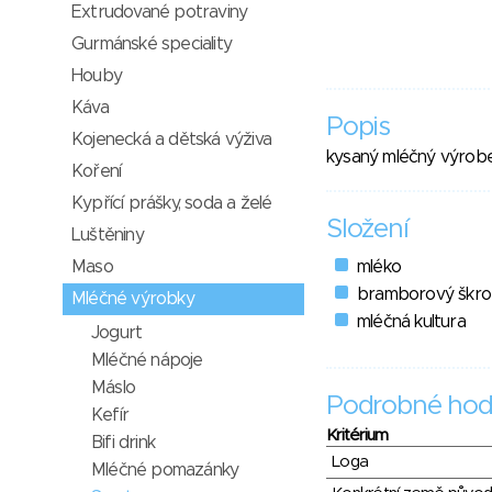
Extrudované potraviny
Gurmánské speciality
Houby
Káva
Popis
Kojenecká a dětská výživa
kysaný mléčný výrob
Koření
Kypřící prášky, soda a želé
Složení
Luštěniny
Maso
mléko
bramborový škr
Mléčné výrobky
mléčná kultura
Jogurt
Mléčné nápoje
Máslo
Podrobné hod
Kefír
Kritérium
Bifi drink
Loga
Mléčné pomazánky