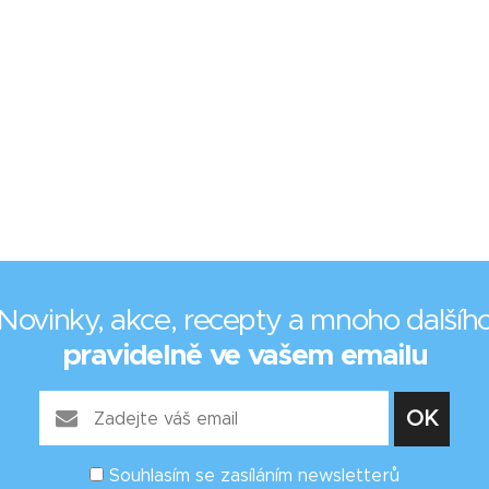
Novinky, akce, recepty a mnoho dalšíh
pravidelně ve vašem emailu
Souhlasím se zasíláním newsletterů