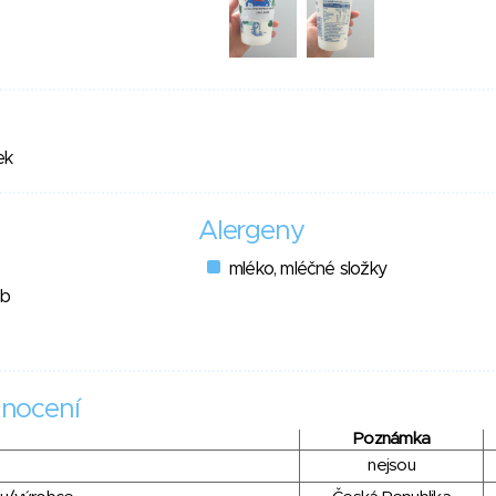
ek
Alergeny
mléko, mléčné složky
ob
nocení
Poznámka
nejsou