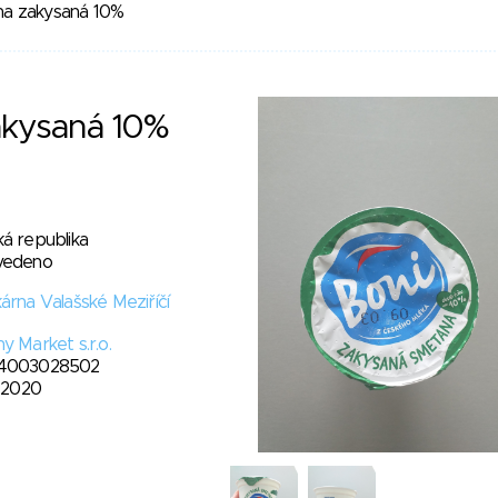
a zakysaná 10%
akysaná 10%
á republika
vedeno
árna Valašské Meziříčí
y Market s.r.o.
4003028502
. 2020