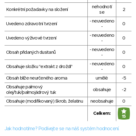
nehodnotí
Konkrétní požadavky na složení
2
se
- neuvedeno
Uvedeno zdravotní tvrzení
0
-
- neuvedeno
Uvedeno výživové tvrzení
0
-
- neuvedeno
Obsah přidaných dusitanů
0
-
- neuvedeno
Obsahuje složku "extrakt z droždí"
0
-
Obsah blíže neurčeného aroma
umělé
-5
Obsahuje palmový
obsahuje
-2
olej/tuk/palmojádrový tuk
Obsahuje (modifikovaný) škrob, želatinu
neobsahuje
0
Celkem:
15
Jak hodnotíme? Podívejte se na náš systém hodnocení.