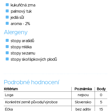
kukuřičná zrna
palmový tuk
jedlá sůl
aroma - 2%
Alergeny
stopy arašídů
stopy mléka
stopy sezamu
stopy skořápkových plodů
Podrobné hodnocení
Kritérium
Poznámka
Body
Loga
nejsou
0
Konkrétní země původu/výrobce
Slovensko
5
Éčka
bez aditiv
15