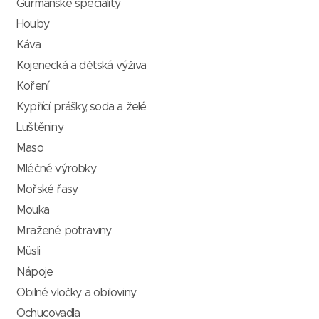
Gurmánské speciality
Houby
Káva
Kojenecká a dětská výživa
Koření
Kypřící prášky, soda a želé
Luštěniny
Maso
Mléčné výrobky
Mořské řasy
Mouka
Mražené potraviny
Müsli
Nápoje
Obilné vločky a obiloviny
Ochucovadla