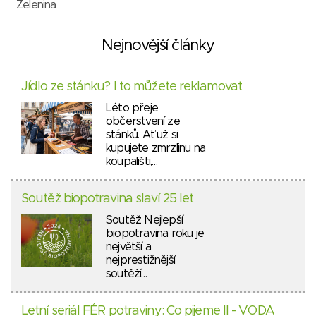
Zelenina
Nejnovější články
Jídlo ze stánku? I to můžete reklamovat
Léto přeje
občerstvení ze
stánků. Ať už si
kupujete zmrzlinu na
koupališti,…
Soutěž biopotravina slaví 25 let
Soutěž Nejlepší
biopotravina roku je
největší a
nejprestižnější
soutěží…
Letní seriál FÉR potraviny: Co pijeme II - VODA