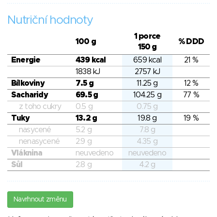
Nutriční hodnoty
1 porce
100 g
% DDD
150 g
Energie
439 kcal
659 kcal
21 %
1838 kJ
2757 kJ
Bílkoviny
7.5 g
11.25 g
12 %
Sacharidy
69.5 g
104.25 g
77 %
z toho cukry
0.5 g
0.75 g
Tuky
13.2 g
19.8 g
19 %
nasycené
5.2 g
7.8 g
nenasycené
2.9 g
4.35 g
Vláknina
neuvedeno
neuvedeno
Sůl
2.8 g
4.2 g
Navrhnout změnu