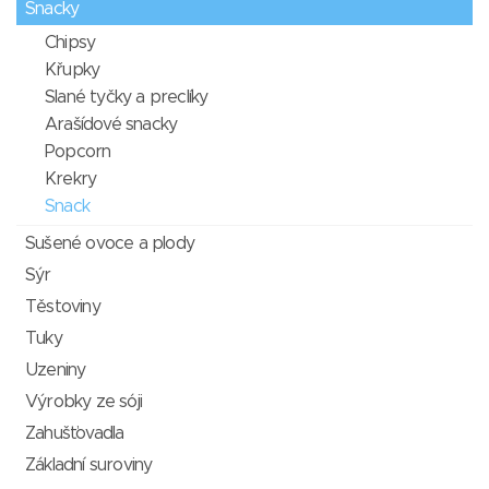
Snacky
Chipsy
Křupky
Slané tyčky a preclíky
Arašídové snacky
Popcorn
Krekry
Snack
Sušené ovoce a plody
Sýr
Těstoviny
Tuky
Uzeniny
Výrobky ze sóji
Zahušťovadla
Základní suroviny