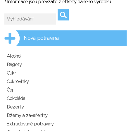
* Informace jsou převzaté z etikety daného výrobku
Nová potravina
Alkohol
Bagety
Cukr
Cukrovinky
Čaj
Čokoláda
Dezerty
Džemy a zavařeniny
Extrudované potraviny