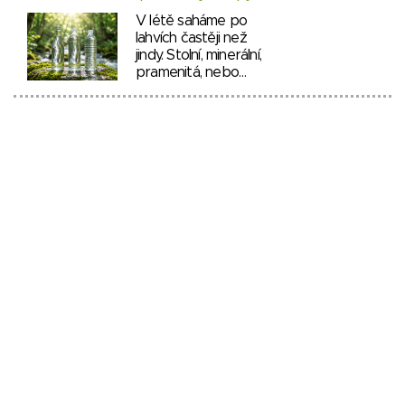
V létě saháme po
lahvích častěji než
jindy. Stolní, minerální,
pramenitá, nebo…