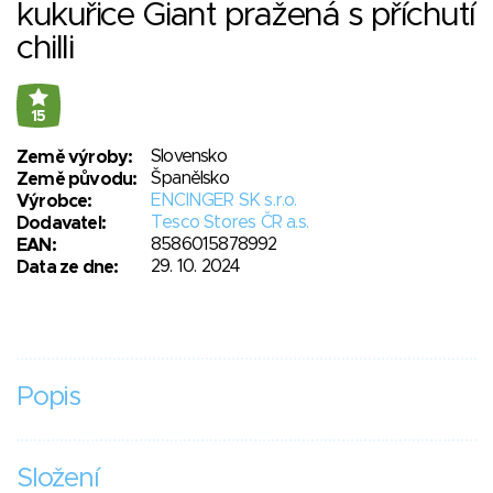
kukuřice Giant pražená s příchutí
chilli
15
Slovensko
Země výroby:
Španělsko
Země původu:
ENCINGER SK s.r.o.
Výrobce:
Tesco Stores ČR a.s.
Dodavatel:
8586015878992
EAN:
29. 10. 2024
Data ze dne:
Popis
Složení