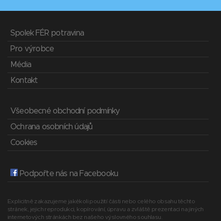
Spolek FÉR potravina
Pro výrobce
Média
Kontakt
Všeobecné obchodní podmínky
Ochrana osobních údajů
Cookies
Podpořte nás na Facebooku
Explicitně zakazujeme jakékoli použití části nebo celého obsahu těchto
stránek, jejich reprodukci, kopírování, úpravu a zvláště prezentaci na jiných
internetových stránkách bez našeho výslovného souhlasu.