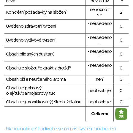
Éčka
bez aditiv
15
nehodnotí
Konkrétní požadavky na složení
2
se
- neuvedeno
Uvedeno zdravotní tvrzení
0
-
- neuvedeno
Uvedeno výživové tvrzení
0
-
- neuvedeno
Obsah přidaných dusitanů
0
-
- neuvedeno
Obsahuje složku "extrakt z droždí"
0
-
Obsah blíže neurčeného aroma
není
3
Obsahuje palmový
neobsahuje
0
olej/tuk/palmojádrový tuk
Obsahuje (modifikovaný) škrob, želatinu
neobsahuje
0
Celkem:
25
Jak hodnotíme? Podívejte se na náš systém hodnocení.