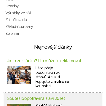
Uzeniny
Výrobky ze sóji
Zahušťovadla
Základní suroviny
Zelenina
Nejnovější články
Jídlo ze stánku? I to můžete reklamovat
Léto přeje
občerstvení ze
stánků. Ať už si
kupujete zmrzlinu na
koupališti,…
Soutěž biopotravina slaví 25 let
Soutěž Nejlepší