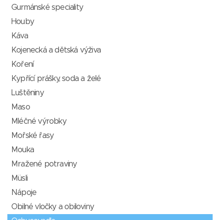
Gurmánské speciality
Houby
Káva
Kojenecká a dětská výživa
Koření
Kypřící prášky, soda a želé
Luštěniny
Maso
Mléčné výrobky
Mořské řasy
Mouka
Mražené potraviny
Müsli
Nápoje
Obilné vločky a obiloviny