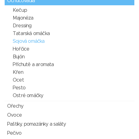
Ochucovadla
Kečup
Majonéza
Dressing
Tatarská omáčka
Sojová omáčka
Hořčice
Bujón
Příchutě a aromata
Křen
Ocet
Pesto
Ostré omáčky
Ořechy
Ovoce
Paštiky, pomazánky a saláty
Pečivo