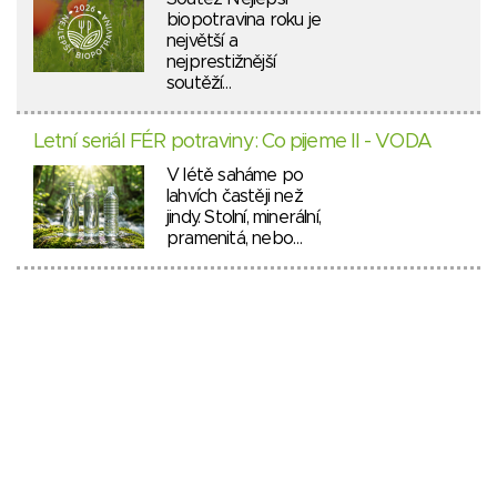
biopotravina roku je
největší a
nejprestižnější
soutěží…
Letní seriál FÉR potraviny: Co pijeme II - VODA
V létě saháme po
lahvích častěji než
jindy. Stolní, minerální,
pramenitá, nebo…