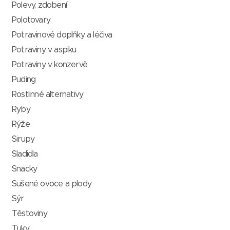
Polevy, zdobení
Polotovary
Potravinové doplňky a léčiva
Potraviny v aspiku
Potraviny v konzervě
Puding
Rostlinné alternativy
Ryby
Rýže
Sirupy
Sladidla
Snacky
Sušené ovoce a plody
Sýr
Těstoviny
Tuky