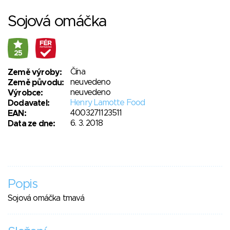
Sojová omáčka
25
Čína
Země výroby:
neuvedeno
Země původu:
neuvedeno
Výrobce:
Henry Lamotte Food
Dodavatel:
4003271123511
EAN:
6. 3. 2018
Data ze dne:
Popis
Sojová omáčka tmavá