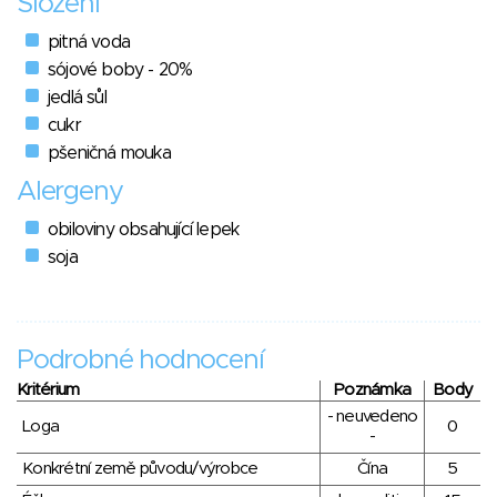
Složení
pitná voda
sójové boby - 20%
jedlá sůl
cukr
pšeničná mouka
Alergeny
obiloviny obsahující lepek
soja
Podrobné hodnocení
Kritérium
Poznámka
Body
- neuvedeno
Loga
0
-
Konkrétní země původu/výrobce
Čína
5