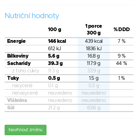
Nutriční hodnoty
1 porce
100 g
% DDD
300 g
Energie
146 kcal
439 kcal
7 %
612 kJ
1836 kJ
Bílkoviny
5.6 g
16.8 g
9 %
Sacharidy
39.3 g
117.9 g
44 %
z toho cukry
11.3 g
33.9 g
Tuky
0.5 g
1.5 g
1 %
nasycené
0.1 g
0.3 g
nenasycené
neuvedeno
neuvedeno
Vláknina
neuvedeno
neuvedeno
Sůl
21.2 g
63.6 g
Navrhnout změnu