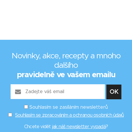
Novinky, akce, recepty a mnoho
dalšího
pravidelně ve vašem emailu
Souhlasím se zasíláním newsletterů
Souhlasím se zpracováním a ochranou osobních údajů
Chcete vidět
jak náš newsletter vypadá
?