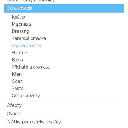
Obilné vločky a obiloviny
Ochucovadla
Kečup
Majonéza
Dressing
Tatarská omáčka
Sojová omáčka
Hořčice
Bujón
Příchutě a aromata
Křen
Ocet
Pesto
Ostré omáčky
Ořechy
Ovoce
Paštiky, pomazánky a saláty