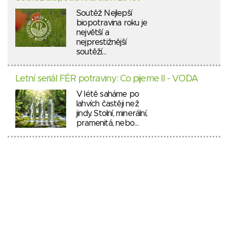
Soutěž Nejlepší
biopotravina roku je
největší a
nejprestižnější
soutěží…
Letní seriál FÉR potraviny: Co pijeme II - VODA
V létě saháme po
lahvích častěji než
jindy. Stolní, minerální,
pramenitá, nebo…