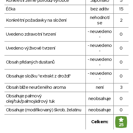
Konkrétní země původu/výrobce
Japonsko
5
Éčka
bez aditiv
15
nehodnotí
Konkrétní požadavky na složení
2
se
- neuvedeno
Uvedeno zdravotní tvrzení
0
-
- neuvedeno
Uvedeno výživové tvrzení
0
-
- neuvedeno
Obsah přidaných dusitanů
0
-
- neuvedeno
Obsahuje složku "extrakt z droždí"
0
-
Obsah blíže neurčeného aroma
není
3
Obsahuje palmový
neobsahuje
0
olej/tuk/palmojádrový tuk
Obsahuje (modifikovaný) škrob, želatinu
neobsahuje
0
Celkem:
25