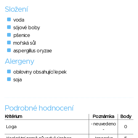
Složení
voda
sójové boby
pšenice
mořská sůl
aspergillus oryzae
Alergeny
obiloviny obsahující lepek
soja
Podrobné hodnocení
Kritérium
Poznámka
Body
- neuvedeno
Loga
0
-