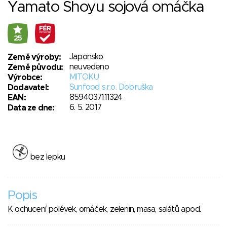
Yamato Shoyu sojová omáčka
25
Japonsko
Země výroby:
neuvedeno
Země původu:
MITOKU
Výrobce:
Sunfood s.r.o. Dobruška
Dodavatel:
8594037111324
EAN:
6. 5. 2017
Data ze dne:
bez lepku
Popis
K ochucení polévek, omáček, zelenin, masa, salátů apod.