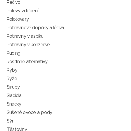
Pečivo
Polevy, zdobení
Polotovary
Potravinové doplňky a léčiva
Potraviny v aspiku
Potraviny v konzervě
Puding
Rostlinné alternativy
Ryby
Rýže
Sirupy
Sladidla
Snacky
Sušené ovoce a plody
Sýr
Těstoviny