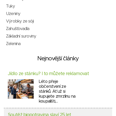
Tuky
Uzeniny
Výrobky ze sóji
Zahušťovadla
Základní suroviny
Zelenina
Nejnovější články
Jídlo ze stánku? I to můžete reklamovat
Léto přeje
občerstvení ze
stánků. Ať už si
kupujete zmrzlinu na
koupališti,…
Soutěž biopotravina slaví 25 let