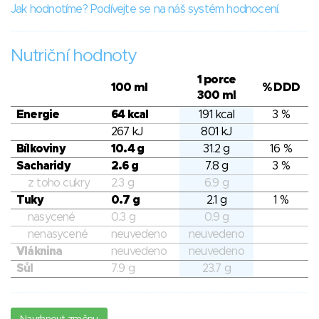
Jak hodnotíme? Podívejte se na náš systém hodnocení.
Nutriční hodnoty
1 porce
100 ml
% DDD
300 ml
Energie
64 kcal
191 kcal
3 %
267 kJ
801 kJ
Bílkoviny
10.4 g
31.2 g
16 %
Sacharidy
2.6 g
7.8 g
3 %
z toho cukry
2.3 g
6.9 g
Tuky
0.7 g
2.1 g
1 %
nasycené
0.3 g
0.9 g
nenasycené
neuvedeno
neuvedeno
Vláknina
neuvedeno
neuvedeno
Sůl
7.9 g
23.7 g