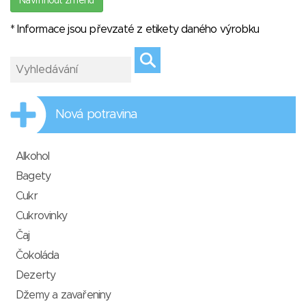
Navrhnout změnu
* Informace jsou převzaté z etikety daného výrobku
Nová potravina
Alkohol
Bagety
Cukr
Cukrovinky
Čaj
Čokoláda
Dezerty
Džemy a zavařeniny