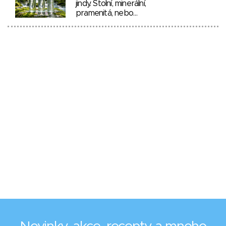
jindy. Stolní, minerální,
pramenitá, nebo…