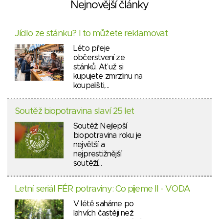
Nejnovější články
Jídlo ze stánku? I to můžete reklamovat
Léto přeje
občerstvení ze
stánků. Ať už si
kupujete zmrzlinu na
koupališti,…
Soutěž biopotravina slaví 25 let
Soutěž Nejlepší
biopotravina roku je
největší a
nejprestižnější
soutěží…
Letní seriál FÉR potraviny: Co pijeme II - VODA
V létě saháme po
lahvích častěji než