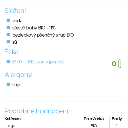
Složení
voda
sójové boby BIO - 11%
bezlepkový pšeničný sirup BIO
sůl
Éčka
E170 - Uhličitany vápenaté
Alergeny
soja
Podrobné hodnocení
Kritérium
Poznámka
Body
Loga
BIO
1