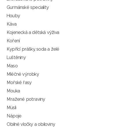
Gurmánské speciality
Houby
Káva
Kojenecká a dětská výživa
Koření
Kypřící prášky, soda a želé
Luštěniny
Maso
Mléčné výrobky
Mořské řasy
Mouka
Mražené potraviny
Müsli
Nápoje
Obilné vločky a obiloviny