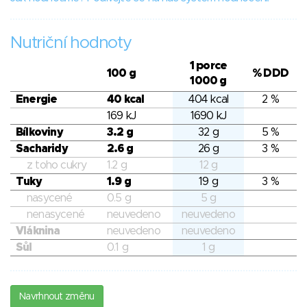
Nutriční hodnoty
1 porce
100 g
% DDD
1000 g
Energie
40 kcal
404 kcal
2 %
169 kJ
1690 kJ
Bílkoviny
3.2 g
32 g
5 %
Sacharidy
2.6 g
26 g
3 %
z toho cukry
1.2 g
12 g
Tuky
1.9 g
19 g
3 %
nasycené
0.5 g
5 g
nenasycené
neuvedeno
neuvedeno
Vláknina
neuvedeno
neuvedeno
Sůl
0.1 g
1 g
Navrhnout změnu