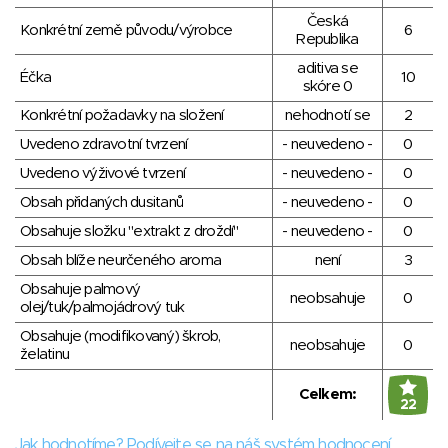
Česká
Konkrétní země původu/výrobce
6
Republika
aditiva se
Éčka
10
skóre 0
Konkrétní požadavky na složení
nehodnotí se
2
Uvedeno zdravotní tvrzení
- neuvedeno -
0
Uvedeno výživové tvrzení
- neuvedeno -
0
Obsah přidaných dusitanů
- neuvedeno -
0
Obsahuje složku "extrakt z droždí"
- neuvedeno -
0
Obsah blíže neurčeného aroma
není
3
Obsahuje palmový
neobsahuje
0
olej/tuk/palmojádrový tuk
Obsahuje (modifikovaný) škrob,
neobsahuje
0
želatinu
Celkem:
22
Jak hodnotíme? Podívejte se na náš systém hodnocení.