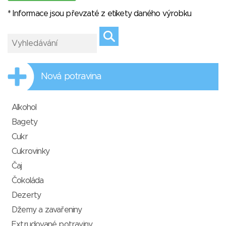
* Informace jsou převzaté z etikety daného výrobku
Nová potravina
Alkohol
Bagety
Cukr
Cukrovinky
Čaj
Čokoláda
Dezerty
Džemy a zavařeniny
Extrudované potraviny