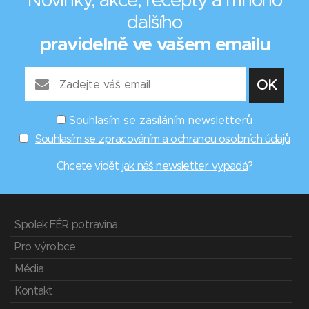
Novinky, akce, recepty a mnoho
dalšího
pravidelně ve vašem emailu
Souhlasím se zasíláním newsletterů
Souhlasím se zpracováním a ochranou osobních údajů
Chcete vidět
jak náš newsletter vypadá
?
Spolek FÉR potravina
Pro výrobce
Média
Kontakt