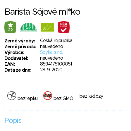
Barista Sójové ml*ko
22
Česká republika
Země výroby:
neuvedeno
Země původu:
Soyka, s.r.o.
Výrobce:
neuvedeno
Dodavatel:
8594175100051
EAN:
28. 9. 2020
Data ze dne:
bez laktózy
bez lepku
bez GMO
Popis