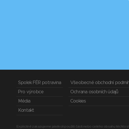
Spolek FÉR potravina
Všeobecné obchodní podmí
Pro výrobce
Ochrana osobních údajů
Média
Cookies
Kontakt
Explicitně zakazujeme jakékoli použití části nebo celého obsahu těchto st