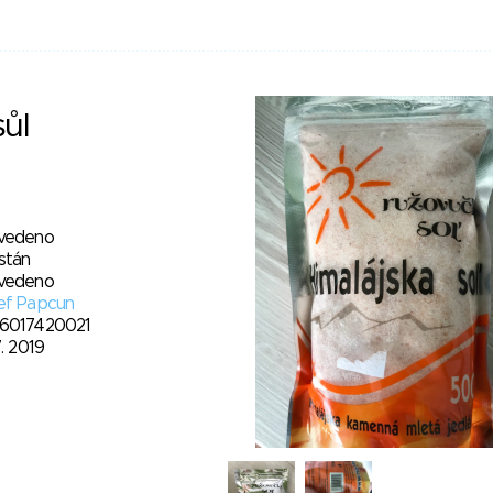
sůl
vedeno
stán
vedeno
ef Papcun
6017420021
7. 2019