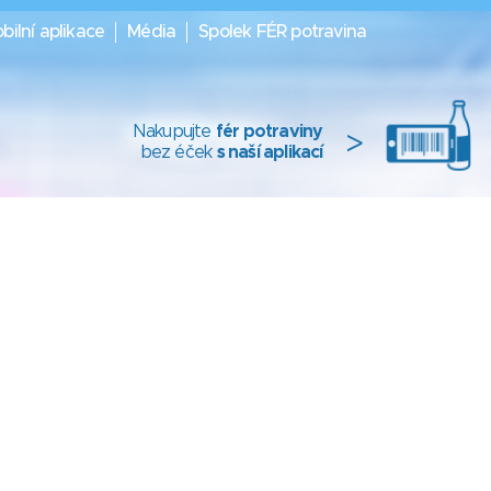
bilní aplikace
Média
Spolek FÉR potravina
Nakupujte
fér potraviny
>
bez éček
s naší aplikací