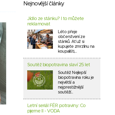
Nejnovější články
Jídlo ze stánku? I to můžete
reklamovat
Léto přeje
občerstvení ze
stánků. Ať už si
kupujete zmrzlinu na
koupališti,…
Soutěž biopotravina slaví 25 let
Soutěž Nejlepší
biopotravina roku je
největší a
nejprestižnější
soutěží…
Letní seriál FÉR potraviny: Co
pijeme II - VODA