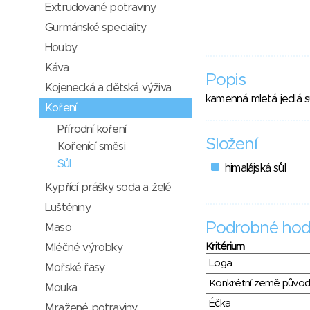
Extrudované potraviny
Gurmánské speciality
Houby
Káva
Popis
Kojenecká a dětská výživa
kamenná mletá jedlá s
Koření
Přírodní koření
Složení
Kořenící směsi
Sůl
himalájská sůl
Kypřící prášky, soda a želé
Luštěniny
Podrobné hod
Maso
Kritérium
Mléčné výrobky
Loga
Mořské řasy
Konkrétní země půvo
Mouka
Éčka
Mražené potraviny