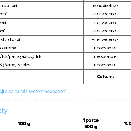
a složení
nehodnotí se
zení
- neuvedeno -
ení
- neuvedeno -
anů
- neuvedeno -
kt z droždí"
- neuvedeno -
ho aroma
neobsahuje
/tuk/palmojádrový tuk
neobsahuje
) škrob, želatinu
neobsahuje
Celkem:
ejte se na náš systém hodnocení.
oty
1 porce
100 g
% 
500 g