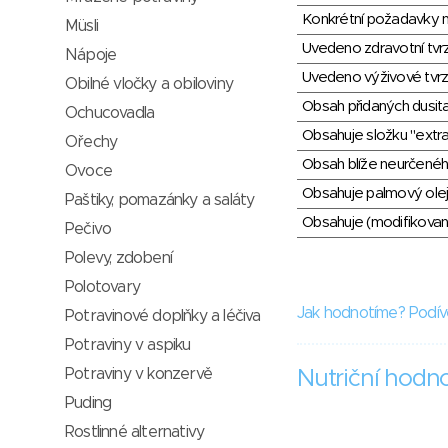
Konkrétní požadavky n
Müsli
Uvedeno zdravotní tvr
Nápoje
Uvedeno výživové tvrz
Obilné vločky a obiloviny
Obsah přidaných dusit
Ochucovadla
Obsahuje složku "extra
Ořechy
Obsah blíže neurčené
Ovoce
Obsahuje palmový olej
Paštiky, pomazánky a saláty
Obsahuje (modifikovaný
Pečivo
Polevy, zdobení
Polotovary
Jak hodnotíme? Podív
Potravinové doplňky a léčiva
Potraviny v aspiku
Potraviny v konzervě
Nutriční hodn
Puding
Rostlinné alternativy