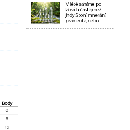
V létě saháme po
lahvích častěji než
jindy. Stolní, minerální,
pramenitá, nebo…
Body
0
5
15