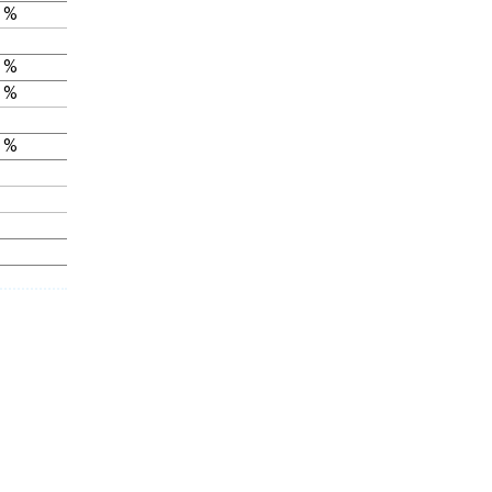
 %
 %
 %
 %