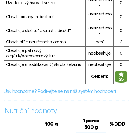
- neuvedeno
Uvedeno výživové tvrzení
0
-
- neuvedeno
Obsah přidaných dusitanů
0
-
- neuvedeno
Obsahuje složku "extrakt z droždí"
0
-
Obsah blíže neurčeného aroma
není
3
Obsahuje palmový
neobsahuje
0
olej/tuk/palmojádrový tuk
Obsahuje (modifikovaný) škrob, želatinu
neobsahuje
0
Celkem:
25
Jak hodnotíme? Podívejte se na náš systém hodnocení.
Nutriční hodnoty
1 porce
100 g
% DDD
500 g