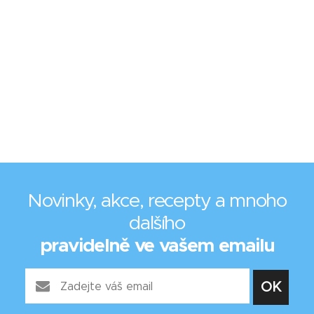
Novinky, akce, recepty a mnoho
dalšího
pravidelně ve vašem emailu