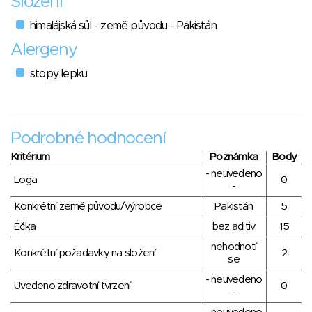
Složení
himalájská sůl - země původu - Pákistán
Alergeny
stopy lepku
Podrobné hodnocení
Kritérium
Poznámka
Body
- neuvedeno
Loga
0
-
Konkrétní země původu/výrobce
Pakistán
5
Éčka
bez aditiv
15
nehodnotí
Konkrétní požadavky na složení
2
se
- neuvedeno
Uvedeno zdravotní tvrzení
0
-