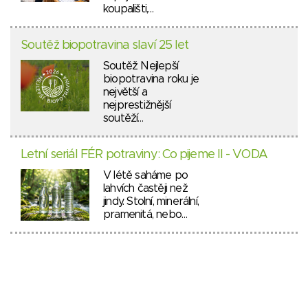
koupališti,…
Soutěž biopotravina slaví 25 let
Soutěž Nejlepší
biopotravina roku je
největší a
nejprestižnější
soutěží…
Letní seriál FÉR potraviny: Co pijeme II - VODA
V létě saháme po
lahvích častěji než
jindy. Stolní, minerální,
pramenitá, nebo…