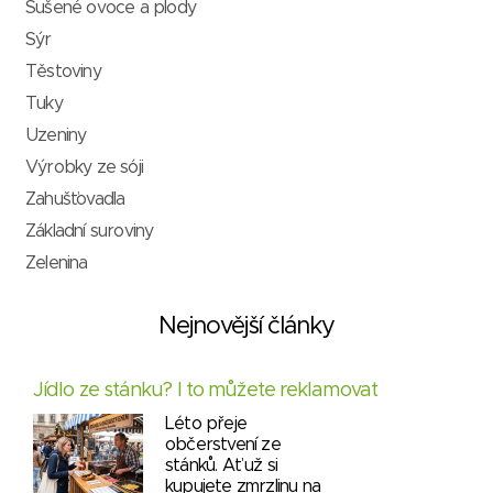
Sušené ovoce a plody
Sýr
Těstoviny
Tuky
Uzeniny
Výrobky ze sóji
Zahušťovadla
Základní suroviny
Zelenina
Nejnovější články
Jídlo ze stánku? I to můžete reklamovat
Léto přeje
občerstvení ze
stánků. Ať už si
kupujete zmrzlinu na