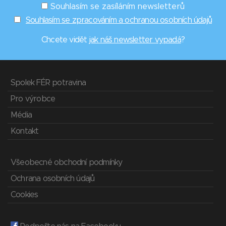
Souhlasím se zasíláním newsletterů
Souhlasím se zpracováním a ochranou osobních údajů
Chcete vidět
jak náš newsletter vypadá
?
Spolek FÉR potravina
Pro výrobce
Média
Kontakt
Všeobecné obchodní podmínky
Ochrana osobních údajů
Cookies