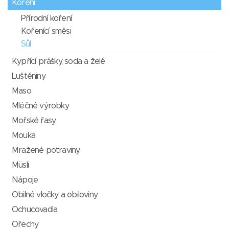
Koření
Přírodní koření
Kořenící směsi
Sůl
Kypřící prášky, soda a želé
Luštěniny
Maso
Mléčné výrobky
Mořské řasy
Mouka
Mražené potraviny
Müsli
Nápoje
Obilné vločky a obiloviny
Ochucovadla
Ořechy