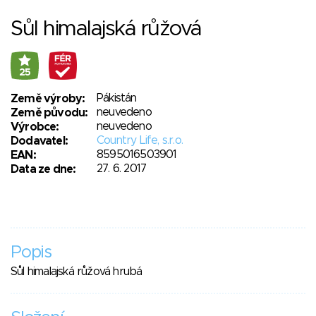
Sůl himalajská růžová
25
Pákistán
Země výroby:
neuvedeno
Země původu:
neuvedeno
Výrobce:
Country Life, s.r.o.
Dodavatel:
8595016503901
EAN:
27. 6. 2017
Data ze dne:
Popis
Sůl himalajská růžová hrubá