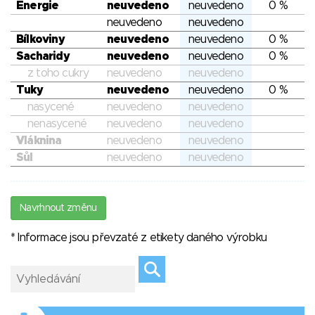
Energie
neuvedeno
neuvedeno
0 %
neuvedeno
neuvedeno
Bílkoviny
neuvedeno
neuvedeno
0 %
Sacharidy
neuvedeno
neuvedeno
0 %
z toho cukry
neuvedeno
neuvedeno
Tuky
neuvedeno
neuvedeno
0 %
nasycené
neuvedeno
neuvedeno
nenasycené
neuvedeno
neuvedeno
Vláknina
neuvedeno
neuvedeno
Sůl
neuvedeno
neuvedeno
Navrhnout změnu
* Informace jsou převzaté z etikety daného výrobku