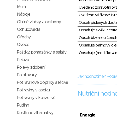
Müsli
Uvedeno zdravotní tvr
Nápoje
Uvedeno výživové tvrz
Obilné vločky a obiloviny
Obsah přidaných dusit
Ochucovadla
Obsahuje složku "extra
Ořechy
Obsah blíže neurčené
Ovoce
Obsahuje palmový olej
Paštiky, pomazánky a saláty
Obsahuje (modifikovaný
Pečivo
Polevy, zdobení
Polotovary
Jak hodnotíme? Podív
Potravinové doplňky a léčiva
Potraviny v aspiku
Nutriční hodn
Potraviny v konzervě
Puding
Rostlinné alternativy
Energie