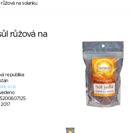
l růžová na solanku
sůl růžová na
ká republika
stán
us s.r.o.
vedeno
5200607125
. 2017