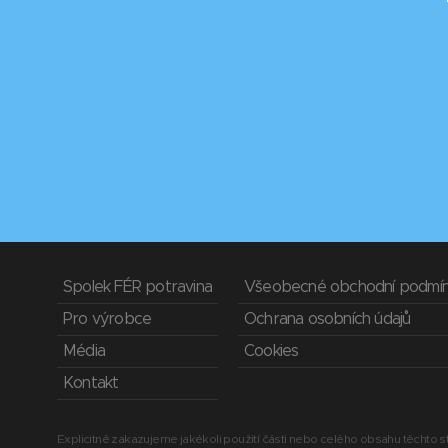
Spolek FÉR potravina
Všeobecné obchodní podmí
Pro výrobce
Ochrana osobních údajů
Média
Cookies
Kontakt
Explicitně zakazujeme jakékoli použití části nebo celého obsahu těchto st