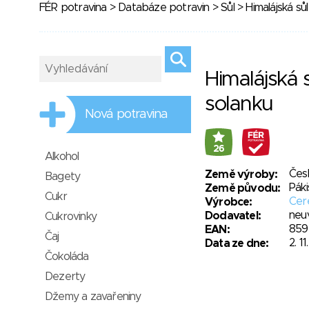
FÉR potravina
>
Databáze potravin
>
Sůl
> Himalájská sů
Himalájská 
solanku
Nová potravina
26
Alkohol
Čes
Země výroby:
Bagety
Páki
Země původu:
Cukr
Cere
Výrobce:
neu
Dodavatel:
Cukrovinky
859
EAN:
Čaj
2. 11
Data ze dne:
Čokoláda
Dezerty
Džemy a zavařeniny