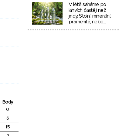
V létě saháme po
lahvích častěji než
jindy. Stolní, minerální,
pramenitá, nebo…
Body
0
6
15
2