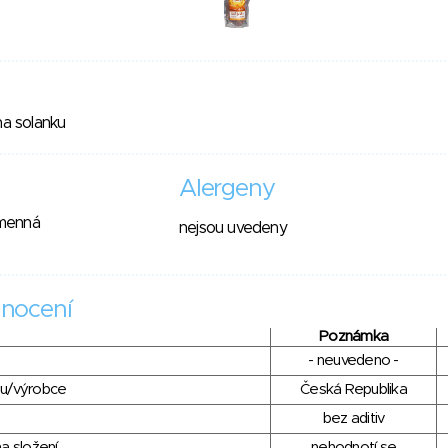
na solanku
Alergeny
amenná
nejsou uvedeny
nocení
Poznámka
- neuvedeno -
du/výrobce
Česká Republika
bez aditiv
a složení
nehodnotí se