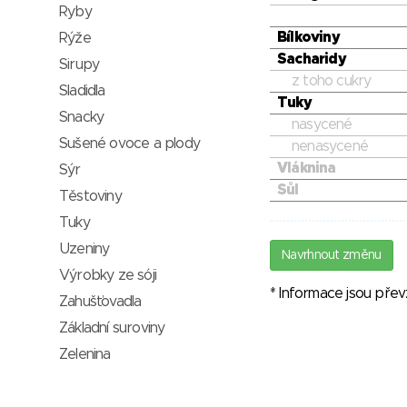
Ryby
Bílkoviny
Rýže
Sacharidy
Sirupy
z toho cukry
Sladidla
Tuky
Snacky
nasycené
Sušené ovoce a plody
nenasycené
Vláknina
Sýr
Sůl
Těstoviny
Tuky
Uzeniny
Navrhnout změnu
Výrobky ze sóji
* Informace jsou pře
Zahušťovadla
Základní suroviny
Zelenina