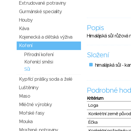
Extrudované potraviny
Gurmánské speciality
Houby
Popis
Káva
Himalájská sůl růžová 
Kojenecká a dětská výživa
Koření
Složení
Přírodní koření
Kořenící směsi
himalájská sůl - k
Sůl
Kypřící prášky, soda a želé
Luštěniny
Podrobné hod
Maso
Kritérium
Mléčné výrobky
Loga
Mořské řasy
Konkrétní země půvo
Mouka
Éčka
Mražené potraviny
Konkrétní požadavky n