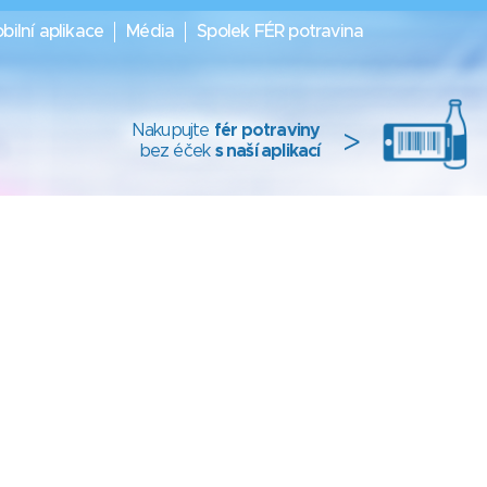
bilní aplikace
Média
Spolek FÉR potravina
Nakupujte
fér potraviny
>
bez éček
s naší aplikací