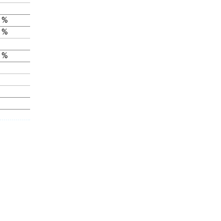
 %
 %
 %