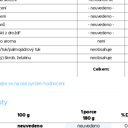
zení
- neuvedeno -
ení
- neuvedeno -
anů
- neuvedeno -
kt z droždí"
- neuvedeno -
ho aroma
není
/tuk/palmojádrový tuk
neobsahuje
) škrob, želatinu
neobsahuje
Celkem:
ejte se na náš systém hodnocení.
oty
1 porce
100 g
% 
180 g
neuvedeno
neuvedeno
0