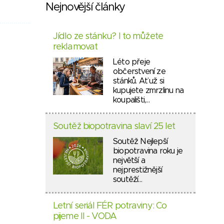
Nejnovější články
Jídlo ze stánku? I to můžete
reklamovat
Léto přeje
občerstvení ze
stánků. Ať už si
kupujete zmrzlinu na
koupališti,…
Soutěž biopotravina slaví 25 let
Soutěž Nejlepší
biopotravina roku je
největší a
nejprestižnější
soutěží…
Letní seriál FÉR potraviny: Co
pijeme II - VODA