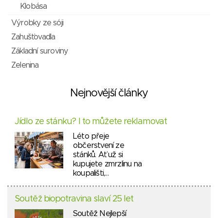
Klobása
Výrobky ze sóji
Zahušťovadla
Základní suroviny
Zelenina
Nejnovější články
Jídlo ze stánku? I to můžete reklamovat
Léto přeje
občerstvení ze
stánků. Ať už si
kupujete zmrzlinu na
koupališti,…
Soutěž biopotravina slaví 25 let
Soutěž Nejlepší