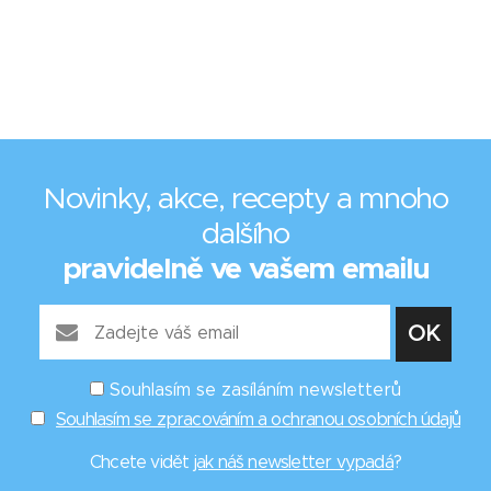
Novinky, akce, recepty a mnoho
dalšího
pravidelně ve vašem emailu
Souhlasím se zasíláním newsletterů
Souhlasím se zpracováním a ochranou osobních údajů
Chcete vidět
jak náš newsletter vypadá
?