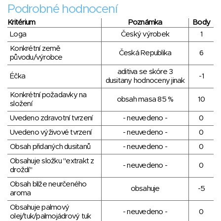
Podrobné hodnocení
Kritérium
Poznámka
Body
Loga
Český výrobek
1
Konkrétní země
Česká Republika
6
původu/výrobce
aditiva se skóre 3
Éčka
-1
dusitany hodnoceny jinak
Konkrétní požadavky na
obsah masa 85 %
10
složení
Uvedeno zdravotní tvrzení
- neuvedeno -
0
Uvedeno výživové tvrzení
- neuvedeno -
0
Obsah přidaných dusitanů
- neuvedeno -
0
Obsahuje složku "extrakt z
- neuvedeno -
0
droždí"
Obsah blíže neurčeného
obsahuje
-5
aroma
Obsahuje palmový
- neuvedeno -
0
olej/tuk/palmojádrový tuk