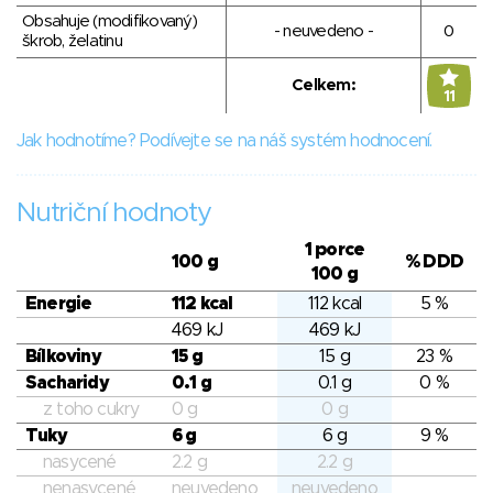
Obsahuje (modifikovaný)
- neuvedeno -
0
škrob, želatinu
Celkem:
11
Jak hodnotíme? Podívejte se na náš systém hodnocení.
Nutriční hodnoty
1 porce
100 g
% DDD
100 g
Energie
112 kcal
112 kcal
5 %
469 kJ
469 kJ
Bílkoviny
15 g
15 g
23 %
Sacharidy
0.1 g
0.1 g
0 %
z toho cukry
0 g
0 g
Tuky
6 g
6 g
9 %
nasycené
2.2 g
2.2 g
nenasycené
neuvedeno
neuvedeno