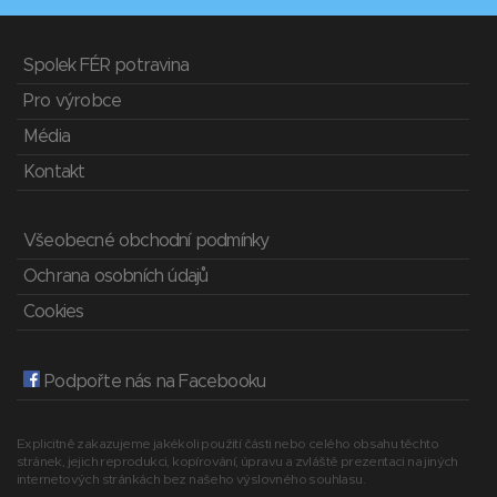
Spolek FÉR potravina
Pro výrobce
Média
Kontakt
Všeobecné obchodní podmínky
Ochrana osobních údajů
Cookies
Podpořte nás na Facebooku
Explicitně zakazujeme jakékoli použití části nebo celého obsahu těchto
stránek, jejich reprodukci, kopírování, úpravu a zvláště prezentaci na jiných
internetových stránkách bez našeho výslovného souhlasu.