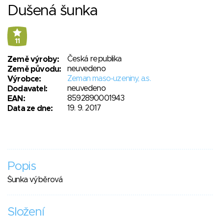
Dušená šunka
11
Česká republika
Země výroby:
neuvedeno
Země původu:
Zeman maso-uzeniny, a.s.
Výrobce:
neuvedeno
Dodavatel:
8592890001943
EAN:
19. 9. 2017
Data ze dne:
Popis
Šunka výběrová
Složení