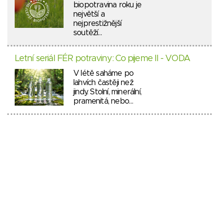
biopotravina roku je
největší a
nejprestižnější
soutěží…
Letní seriál FÉR potraviny: Co pijeme II - VODA
V létě saháme po
lahvích častěji než
jindy. Stolní, minerální,
pramenitá, nebo…