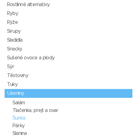
Rostlinné alternativy
Ryby
Rýže
Sirupy
Sladidla
Snacky
Sušené ovoce a plody
Sýr
Těstoviny
Tuky
Uzeniny
Salám
Tlačenka, prejt a ovar
Šunka
Párky
Slanina