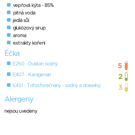
vepřová kýta - 85%
pitná voda
jedlá sůl
glukózový sirup
aroma
extrakty koření
Éčka
E250 - Dusitan sodný
E407 - Karagenan
E451 - Trifosforečnany - sodný a draselný
Alergeny
nejsou uvedeny