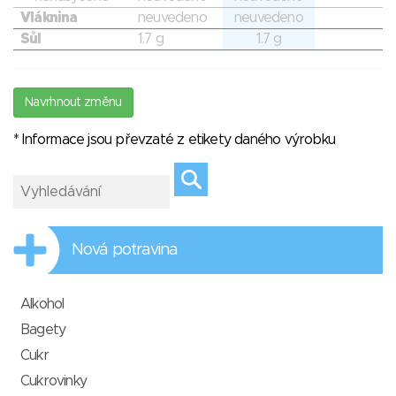
Vláknina
neuvedeno
neuvedeno
Sůl
1.7 g
1.7 g
Navrhnout změnu
* Informace jsou převzaté z etikety daného výrobku
Nová potravina
Alkohol
Bagety
Cukr
Cukrovinky