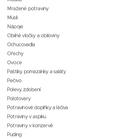
Mražené potraviny
Müsli
Nápoje
Obilné vločky a obiloviny
Ochucovadla
Ořechy
Ovoce
Paštiky, pomazánky a saláty
Pečivo
Polevy, zdobení
Polotovary
Potravinové doplňky a léčiva
Potraviny v aspiku
Potraviny v konzervě
Puding