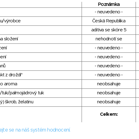
Poznámka
- neuvedeno -
du/výrobce
Česká Republika
aditiva se skóre 5
a složení
nehodnotí se
zení
- neuvedeno -
ení
- neuvedeno -
anů
- neuvedeno -
kt z droždí"
- neuvedeno -
ho aroma
neobsahuje
/tuk/palmojádrový tuk
neobsahuje
) škrob, želatinu
neobsahuje
Celkem:
ejte se na náš systém hodnocení.