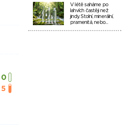
V létě saháme po
lahvích častěji než
jindy. Stolní, minerální,
pramenitá, nebo…