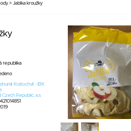
lody
> Jablka kroužky
žky
 republika
edeno
Bohumil Kratochvíl - IBK
e
 Czech Republic, a.s.
421014851
 2019