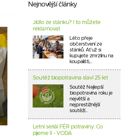
Nejnovější články
Jídlo ze stánku? I to můžete
reklamovat
Léto přeje
občerstvení ze
stánků. Ať už si
kupujete zmrzlinu na
koupališti,…
Soutěž biopotravina slaví 25 let
Soutěž Nejlepší
biopotravina roku je
největší a
nejprestižnější
soutěží…
Letní seriál FÉR potraviny: Co
pijeme II - VODA