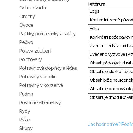
Kritérium
Ochucovadla
Loga
Ořechy
Konkrétní země půvo
Ovoce
Éčka
Paštiky, pomazánky a saláty
Konkrétní požadavky n
Pečivo
Uvedeno zdravotní tvr
Polevy, zdobení
Uvedeno výživové tvrz
Polotovary
Obsah přidaných dusit
Potravinové doplňky a léčiva
Obsahuje složku "extra
Potraviny v aspiku
Obsah blíže neurčené
Potraviny v konzervě
Obsahuje palmový olej
Puding
Obsahuje (modifikovaný
Rostlinné alternativy
Ryby
Rýže
Jak hodnotíme? Podív
Sirupy