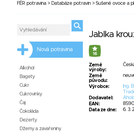
FÉR potravina
>
Databáze potravin
>
Sušené ovoce a p
Jablka krou
Nová potravina
16
Česká
Země
Alkohol
výroby:
neuv
Země
Bagety
původu:
Cukr
Ing. 
Výrobce:
Trad
Cukrovinky
Ahold
Dodavatel:
Čaj
8590
EAN:
6. 3.
Data ze dne:
Čokoláda
Dezerty
Džemy a zavařeniny