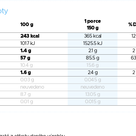
oty
1 porce
100 g
% 
150 g
243 kcal
365 kcal
12
1017 kJ
1525.5 kJ
1.4 g
2.1 g
2
57 g
85.5 g
63
10.4 g
15.6 g
1.6 g
2.4 g
2
0.03 g
0.045 g
neuvedeno
neuvedeno
8.7 g
13.05 g
0.01 g
0.015 g