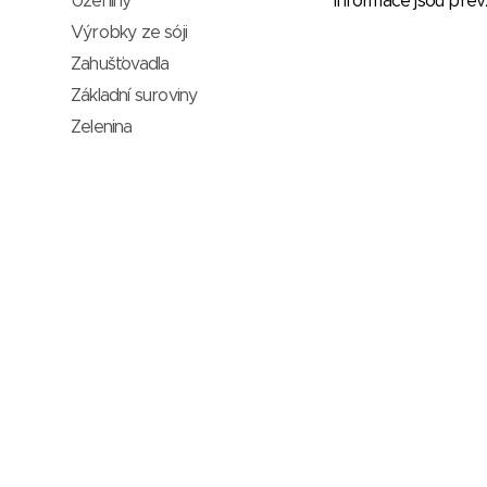
Uzeniny
* Informace jsou pře
Výrobky ze sóji
Zahušťovadla
Základní suroviny
Zelenina