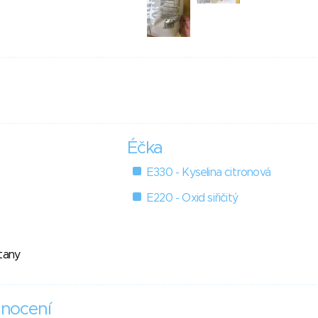
Éčka
E330 - Kyselina citronová
E220 - Oxid siřičitý
itany
nocení