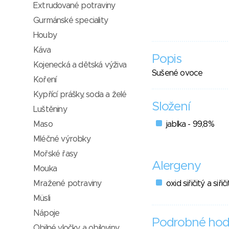
Extrudované potraviny
Gurmánské speciality
Houby
Káva
Popis
Kojenecká a dětská výživa
Sušené ovoce
Koření
Kypřící prášky, soda a želé
Složení
Luštěniny
Maso
jablka - 99,8%
Mléčné výrobky
Mořské řasy
Alergeny
Mouka
Mražené potraviny
oxid siřičitý a siřič
Müsli
Nápoje
Podrobné hod
Obilné vločky a obiloviny