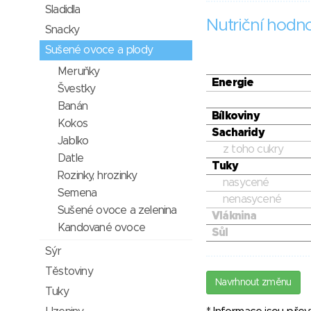
Sladidla
Nutriční hodn
Snacky
Sušené ovoce a plody
Meruňky
Energie
Švestky
Banán
Bílkoviny
Kokos
Sacharidy
Jablko
z toho cukry
Datle
Tuky
Rozinky, hrozinky
nasycené
Semena
nenasycené
Sušené ovoce a zelenina
Vláknina
Kandované ovoce
Sůl
Sýr
Těstoviny
Navrhnout změnu
Tuky