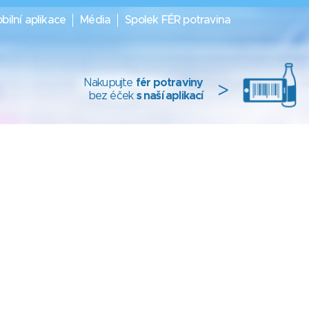
bilní aplikace
Média
Spolek FÉR potravina
Nakupujte
fér potraviny
>
bez éček
s naší aplikací