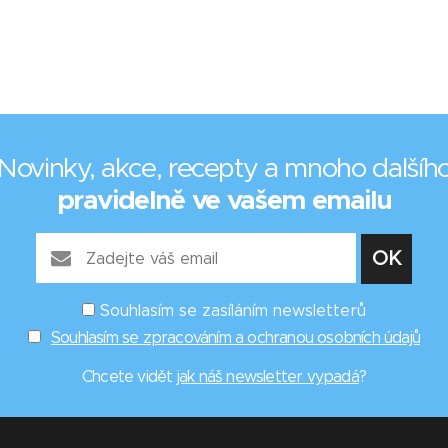
Novinky, akce, recepty a mnoho dalšíh
pravidelně ve vašem emailu
Souhlasím se zasíláním newsletterů
Souhlasím se zpracováním a ochranou osobních údajů
Chcete vidět
jak náš newsletter vypadá
?