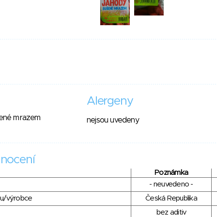
Alergeny
ušené mrazem
nejsou uvedeny
nocení
Poznámka
- neuvedeno -
du/výrobce
Česká Republika
bez aditiv