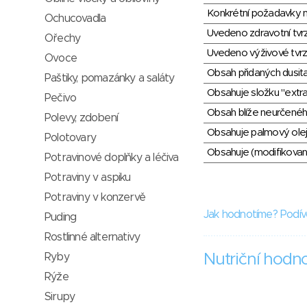
Konkrétní požadavky n
Ochucovadla
Uvedeno zdravotní tvr
Ořechy
Uvedeno výživové tvrz
Ovoce
Obsah přidaných dusit
Paštiky, pomazánky a saláty
Obsahuje složku "extra
Pečivo
Obsah blíže neurčené
Polevy, zdobení
Obsahuje palmový olej
Polotovary
Obsahuje (modifikovaný
Potravinové doplňky a léčiva
Potraviny v aspiku
Potraviny v konzervě
Jak hodnotíme? Podív
Puding
Rostlinné alternativy
Ryby
Nutriční hodn
Rýže
Sirupy