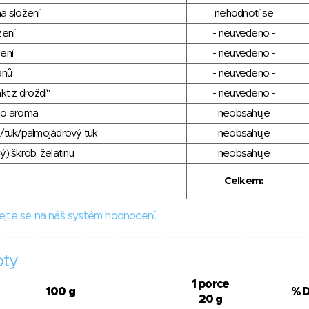
a složení
nehodnotí se
zení
- neuvedeno -
ení
- neuvedeno -
anů
- neuvedeno -
kt z droždí"
- neuvedeno -
ho aroma
neobsahuje
/tuk/palmojádrový tuk
neobsahuje
) škrob, želatinu
neobsahuje
Celkem:
ejte se na náš systém hodnocení.
oty
1 porce
100 g
% 
20 g