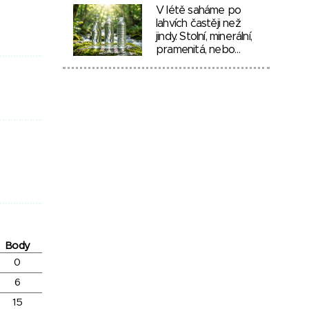
V létě saháme po
lahvích častěji než
jindy. Stolní, minerální,
pramenitá, nebo…
Body
0
6
15