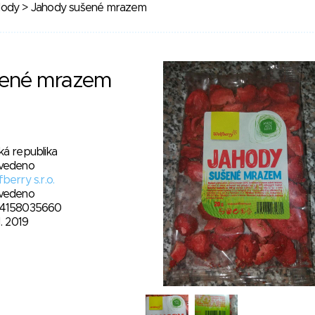
lody
> Jahody sušené mrazem
šené mrazem
ká republika
vedeno
berry s.r.o.
vedeno
4158035660
1. 2019