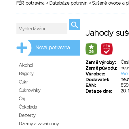
FÉR potravina
>
Databáze potravin
>
Sušené ovoce a p
Jahody su
Nová potravina
26
Čes
Země výroby:
Alkohol
neu
Země původu:
Bagety
Wolf
Výrobce:
neu
Dodavatel:
Cukr
859
EAN:
Cukrovinky
20. 
Data ze dne:
Čaj
Čokoláda
Dezerty
Džemy a zavařeniny