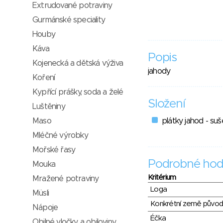
Extrudované potraviny
Gurmánské speciality
Houby
Káva
Popis
Kojenecká a dětská výživa
jahody
Koření
Kypřící prášky, soda a želé
Složení
Luštěniny
Maso
plátky jahod - s
Mléčné výrobky
Mořské řasy
Podrobné hod
Mouka
Kritérium
Mražené potraviny
Loga
Müsli
Konkrétní země půvo
Nápoje
Éčka
Obilné vločky a obiloviny