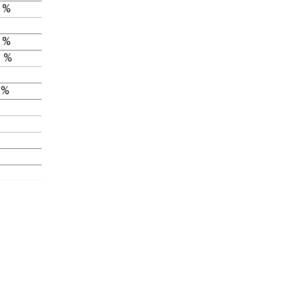
 %
 %
 %
 %