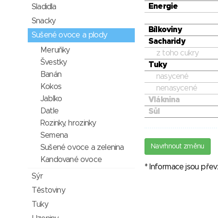
Energie
Sladidla
Snacky
Bílkoviny
Sušené ovoce a plody
Sacharidy
Meruňky
z toho cukry
Švestky
Tuky
Banán
nasycené
Kokos
nenasycené
Jablko
Vláknina
Datle
Sůl
Rozinky, hrozinky
Semena
Navrhnout změnu
Sušené ovoce a zelenina
Kandované ovoce
* Informace jsou pře
Sýr
Těstoviny
Tuky