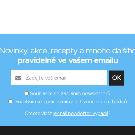
Novinky, akce, recepty a mnoho dalšíh
pravidelně ve vašem emailu
Souhlasím se zasíláním newsletterů
Souhlasím se zpracováním a ochranou osobních údajů
Chcete vidět
jak náš newsletter vypadá
?