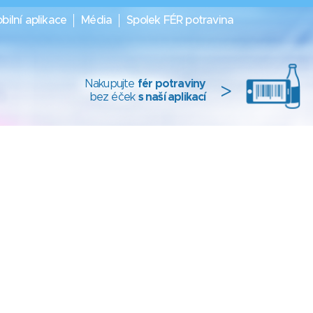
bilní aplikace
Média
Spolek FÉR potravina
Nakupujte
fér potraviny
>
bez éček
s naší aplikací