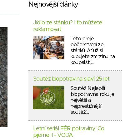
Nejnovější články
Jídlo ze stánku? I to můžete
reklamovat
Léto přeje
občerstvení ze
stánků. Ať už si
kupujete zmrzlinu na
koupališti,…
Soutěž biopotravina slaví 25 let
Soutěž Nejlepší
biopotravina roku je
největší a
nejprestižnější
soutěží…
Letní seriál FÉR potraviny: Co
pijeme II - VODA