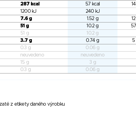
287 kcal
57 kcal
14
1200 kJ
240 kJ
7.6 g
1.52 g
12
51 g
10.2 g
57
51 g
10.2 g
3.7 g
0.74 g
5
0.3 g
0.06 g
neuvedeno
neuvedeno
15 g
3 g
0.3 g
0.06 g
vzaté z etikety daného výrobku