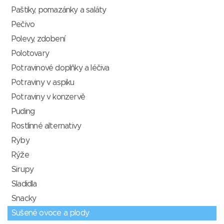
Paštiky, pomazánky a saláty
Pečivo
Polevy, zdobení
Polotovary
Potravinové doplňky a léčiva
Potraviny v aspiku
Potraviny v konzervě
Puding
Rostlinné alternativy
Ryby
Rýže
Sirupy
Sladidla
Snacky
Sušené ovoce a plody