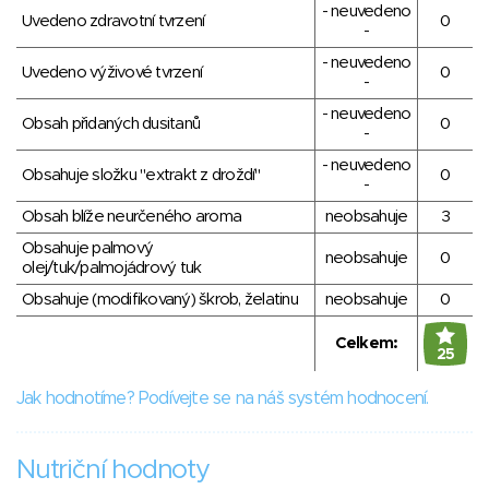
- neuvedeno
Uvedeno zdravotní tvrzení
0
-
- neuvedeno
Uvedeno výživové tvrzení
0
-
- neuvedeno
Obsah přidaných dusitanů
0
-
- neuvedeno
Obsahuje složku "extrakt z droždí"
0
-
Obsah blíže neurčeného aroma
neobsahuje
3
Obsahuje palmový
neobsahuje
0
olej/tuk/palmojádrový tuk
Obsahuje (modifikovaný) škrob, želatinu
neobsahuje
0
Celkem:
25
Jak hodnotíme? Podívejte se na náš systém hodnocení.
Nutriční hodnoty