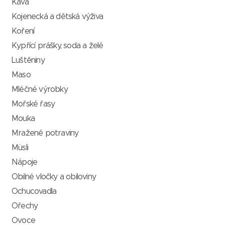
Káva
Kojenecká a dětská výživa
Koření
Kypřící prášky, soda a želé
Luštěniny
Maso
Mléčné výrobky
Mořské řasy
Mouka
Mražené potraviny
Müsli
Nápoje
Obilné vločky a obiloviny
Ochucovadla
Ořechy
Ovoce