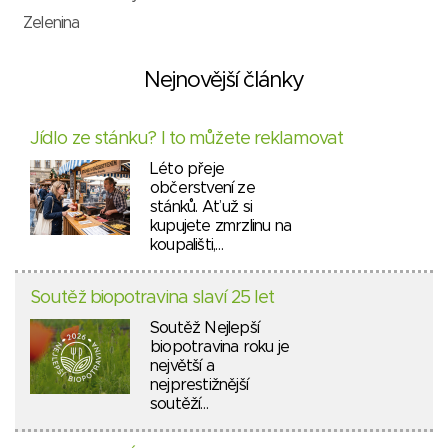
Zelenina
Nejnovější články
Jídlo ze stánku? I to můžete reklamovat
Léto přeje
občerstvení ze
stánků. Ať už si
kupujete zmrzlinu na
koupališti,…
Soutěž biopotravina slaví 25 let
Soutěž Nejlepší
biopotravina roku je
největší a
nejprestižnější
soutěží…