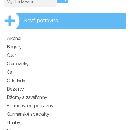
Nová potravina
Alkohol
Bagety
Cukr
Cukrovinky
Čaj
Čokoláda
Dezerty
Džemy a zavařeniny
Extrudované potraviny
Gurmánské speciality
Houby