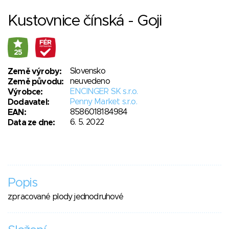
Kustovnice čínská - Goji
25
Slovensko
Země výroby:
neuvedeno
Země původu:
ENCINGER SK s.r.o.
Výrobce:
Penny Market s.r.o.
Dodavatel:
8586018184984
EAN:
6. 5. 2022
Data ze dne:
Popis
zpracované plody jednodruhové