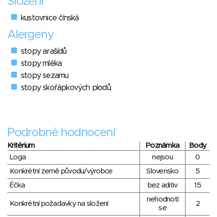
Složení
kustovnice čínská
Alergeny
stopy arašídů
stopy mléka
stopy sezamu
stopy skořápkových plodů
Podrobné hodnocení
Kritérium
Poznámka
Body
Loga
nejsou
0
Konkrétní země původu/výrobce
Slovensko
5
Éčka
bez aditiv
15
nehodnotí
Konkrétní požadavky na složení
2
se