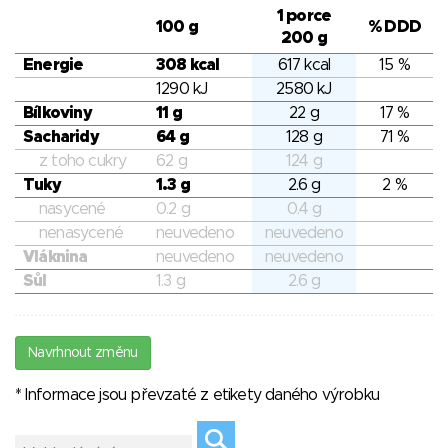
1 porce
100 g
% DDD
200 g
Energie
308 kcal
617 kcal
15 %
1290 kJ
2580 kJ
Bílkoviny
11 g
22 g
17 %
Sacharidy
64 g
128 g
71 %
z toho cukry
62 g
124 g
Tuky
1.3 g
2.6 g
2 %
nasycené
0.2 g
0.4 g
nenasycené
neuvedeno
neuvedeno
Vláknina
neuvedeno
neuvedeno
Sůl
1.3 g
2.6 g
Navrhnout změnu
* Informace jsou převzaté z etikety daného výrobku