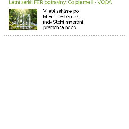
Letní seriál FÉR potraviny: Co pijeme II - VODA
V létě saháme po
lahvích častěji než
jindy. Stolní, minerální,
pramenitá, nebo…