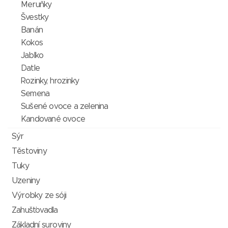
Meruňky
Švestky
Banán
Kokos
Jablko
Datle
Rozinky, hrozinky
Semena
Sušené ovoce a zelenina
Kandované ovoce
Sýr
Těstoviny
Tuky
Uzeniny
Výrobky ze sóji
Zahušťovadla
Základní suroviny