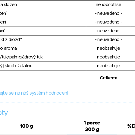
a složení
nehodnotí se
zení
- neuvedeno -
ení
- neuvedeno -
anů
- neuvedeno -
kt z droždí"
- neuvedeno -
ho aroma
neobsahuje
/tuk/palmojádrový tuk
neobsahuje
) škrob, želatinu
neobsahuje
Celkem:
ejte se na náš systém hodnocení.
oty
1 porce
100 g
% 
200 g