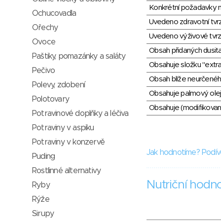
Konkrétní požadavky n
Ochucovadla
Uvedeno zdravotní tvr
Ořechy
Uvedeno výživové tvrz
Ovoce
Obsah přidaných dusit
Paštiky, pomazánky a saláty
Obsahuje složku "extra
Pečivo
Obsah blíže neurčené
Polevy, zdobení
Obsahuje palmový olej
Polotovary
Obsahuje (modifikovaný
Potravinové doplňky a léčiva
Potraviny v aspiku
Potraviny v konzervě
Jak hodnotíme? Podív
Puding
Rostlinné alternativy
Nutriční hodn
Ryby
Rýže
Sirupy