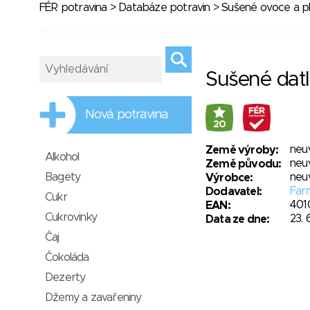
FÉR potravina
>
Databáze potravin
>
Sušené ovoce a p
Sušené dat
Nová potravina
20
neu
Země výroby:
Alkohol
neu
Země původu:
Bagety
neu
Výrobce:
Far
Dodavatel:
Cukr
401
EAN:
Cukrovinky
23. 
Data ze dne:
Čaj
Čokoláda
Dezerty
Džemy a zavařeniny