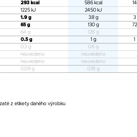
293 kcal
586 kcal
14
1225 kJ
2450 kJ
1.9 g
3.8 g
3
65 g
130 g
72
64 g
128 g
0.5 g
1 g
1
0.3 g
0.6 g
neuvedeno
neuvedeno
neuvedeno
neuvedeno
0.09 g
0.18 g
vzaté z etikety daného výrobku