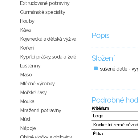
Extrudované potraviny
Gurmánské speciality
Houby
Káva
Popis
Kojenecká a dětská výživa
Koření
Kypřící prášky, soda a želé
Složení
Luštěniny
sušené datle - v
Maso
Mléčné výrobky
Mořské řasy
Podrobné hod
Mouka
Kritérium
Mražené potraviny
Loga
Müsli
Konkrétní země půvo
Nápoje
Éčka
Obilné vločky a obiloviny