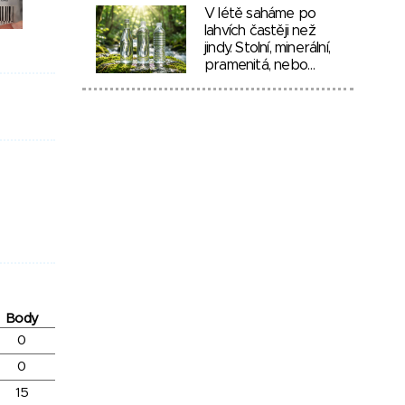
V létě saháme po
lahvích častěji než
jindy. Stolní, minerální,
pramenitá, nebo…
Body
0
0
15