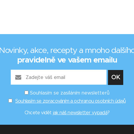
Novinky, akce, recepty a mnoho dalšíh
pravidelně ve vašem emailu
Souhlasím se zasíláním newsletterů
Souhlasím se zpracováním a ochranou osobních údajů
Chcete vidět
jak náš newsletter vypadá
?