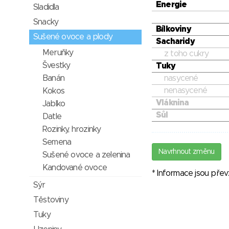
Energie
Sladidla
Snacky
Bílkoviny
Sušené ovoce a plody
Sacharidy
Meruňky
z toho cukry
Švestky
Tuky
Banán
nasycené
nenasycené
Kokos
Vláknina
Jablko
Sůl
Datle
Rozinky, hrozinky
Semena
Navrhnout změnu
Sušené ovoce a zelenina
Kandované ovoce
* Informace jsou pře
Sýr
Těstoviny
Tuky