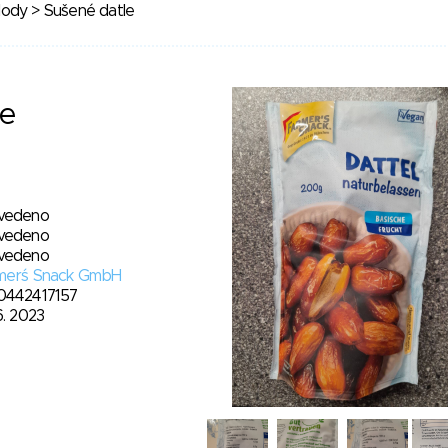
lody
> Sušené datle
le
vedeno
vedeno
vedeno
merś Snack GmbH
0442417157
6. 2023