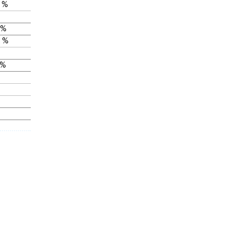
 %
 %
 %
 %