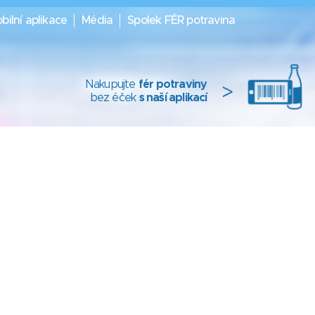
bilní aplikace
Média
Spolek FÉR potravina
Nakupujte
fér potraviny
>
bez éček
s naší aplikací