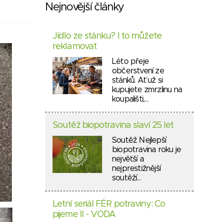
Nejnovější články
Jídlo ze stánku? I to můžete
reklamovat
Léto přeje
občerstvení ze
stánků. Ať už si
kupujete zmrzlinu na
koupališti,…
Soutěž biopotravina slaví 25 let
Soutěž Nejlepší
biopotravina roku je
největší a
nejprestižnější
soutěží…
Letní seriál FÉR potraviny: Co
pijeme II - VODA