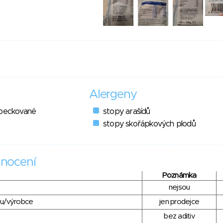
Alergeny
ypeckované
stopy arašídů
stopy skořápkových plodů
nocení
Poznámka
nejsou
du/výrobce
jen prodejce
bez aditiv