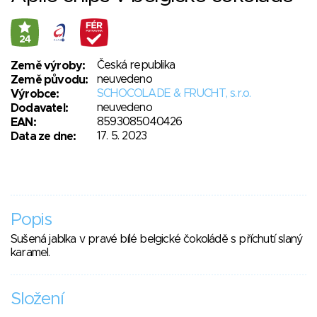
24
Česká republika
Země výroby:
neuvedeno
Země původu:
SCHOCOLADE & FRUCHT, s.r.o.
Výrobce:
neuvedeno
Dodavatel:
8593085040426
EAN:
17. 5. 2023
Data ze dne:
Popis
Sušená jablka v pravé bílé belgické čokoládě s příchutí slaný
karamel.
Složení