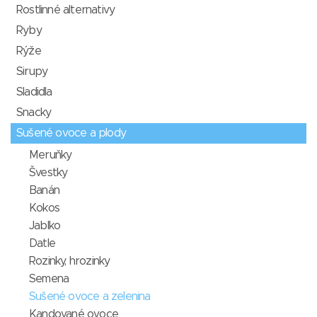
Rostlinné alternativy
Ryby
Rýže
Sirupy
Sladidla
Snacky
Sušené ovoce a plody
Meruňky
Švestky
Banán
Kokos
Jablko
Datle
Rozinky, hrozinky
Semena
Sušené ovoce a zelenina
Kandované ovoce