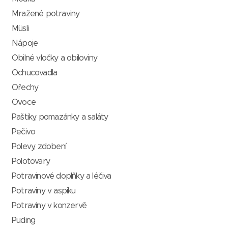
Mražené potraviny
Müsli
Nápoje
Obilné vločky a obiloviny
Ochucovadla
Ořechy
Ovoce
Paštiky, pomazánky a saláty
Pečivo
Polevy, zdobení
Polotovary
Potravinové doplňky a léčiva
Potraviny v aspiku
Potraviny v konzervě
Puding