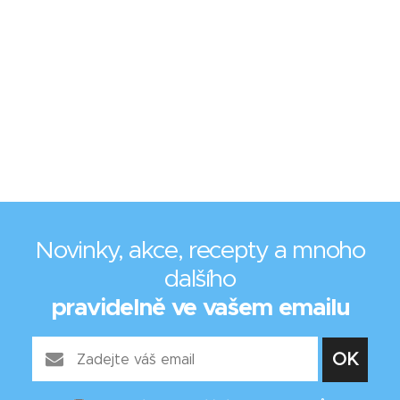
Novinky, akce, recepty a mnoho
dalšího
pravidelně ve vašem emailu