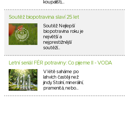
koupališti,…
Soutěž biopotravina slaví 25 let
Soutěž Nejlepší
biopotravina roku je
největší a
nejprestižnější
soutěží…
Letní seriál FÉR potraviny: Co pijeme II - VODA
V létě saháme po
lahvích častěji než
jindy. Stolní, minerální,
pramenitá, nebo…