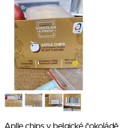
Aplle chips v belgické čokoládě