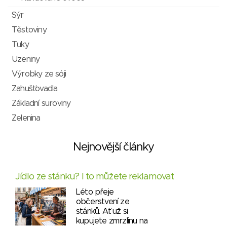
Sýr
Těstoviny
Tuky
Uzeniny
Výrobky ze sóji
Zahušťovadla
Základní suroviny
Zelenina
Nejnovější články
Jídlo ze stánku? I to můžete reklamovat
Léto přeje
občerstvení ze
stánků. Ať už si
kupujete zmrzlinu na