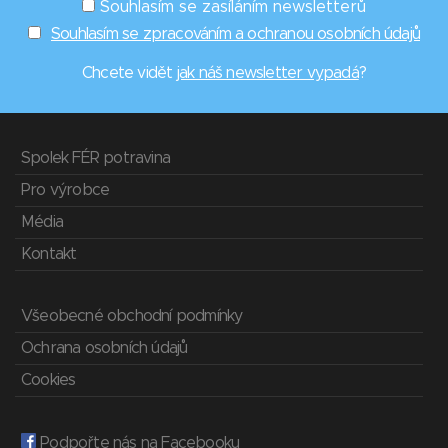
Souhlasím se zasíláním newsletterů
Souhlasím se zpracováním a ochranou osobních údajů
Chcete vidět
jak náš newsletter vypadá
?
Spolek FÉR potravina
Pro výrobce
Média
Kontakt
Všeobecné obchodní podmínky
Ochrana osobních údajů
Cookies
Podpořte nás na Facebooku