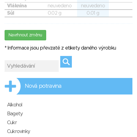
Vláknina
neuvedeno
neuvedeno
Sůl
0.02 g
0.01 g
Navrhnout změnu
* Informace jsou převzaté z etikety daného výrobku
Nová potravina
Alkohol
Bagety
Cukr
Cukrovinky