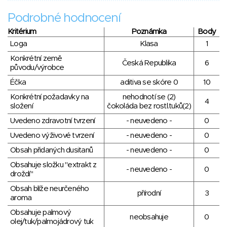
Podrobné hodnocení
Kritérium
Poznámka
Body
Loga
Klasa
1
Konkrétní země
Česká Republika
6
původu/výrobce
Éčka
aditiva se skóre 0
10
Konkrétní požadavky na
nehodnotí se (2)
4
složení
čokoláda bez rostl.tuků(2)
Uvedeno zdravotní tvrzení
- neuvedeno -
0
Uvedeno výživové tvrzení
- neuvedeno -
0
Obsah přidaných dusitanů
- neuvedeno -
0
Obsahuje složku "extrakt z
- neuvedeno -
0
droždí"
Obsah blíže neurčeného
přírodní
3
aroma
Obsahuje palmový
neobsahuje
0
olej/tuk/palmojádrový tuk