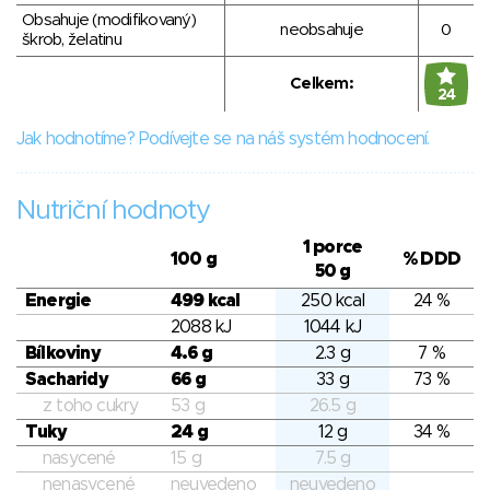
Obsahuje (modifikovaný)
neobsahuje
0
škrob, želatinu
Celkem:
24
Jak hodnotíme? Podívejte se na náš systém hodnocení.
Nutriční hodnoty
1 porce
100 g
% DDD
50 g
Energie
499 kcal
250 kcal
24 %
2088 kJ
1044 kJ
Bílkoviny
4.6 g
2.3 g
7 %
Sacharidy
66 g
33 g
73 %
z toho cukry
53 g
26.5 g
Tuky
24 g
12 g
34 %
nasycené
15 g
7.5 g
nenasycené
neuvedeno
neuvedeno