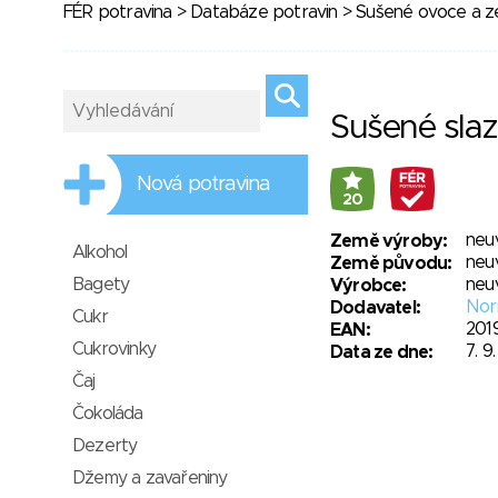
FÉR potravina
>
Databáze potravin
>
Sušené ovoce a ze
Sušené slaz
Nová potravina
20
neu
Země výroby:
Alkohol
neu
Země původu:
Bagety
neu
Výrobce:
Nor
Dodavatel:
Cukr
201
EAN:
Cukrovinky
7. 9
Data ze dne:
Čaj
Čokoláda
Dezerty
Džemy a zavařeniny