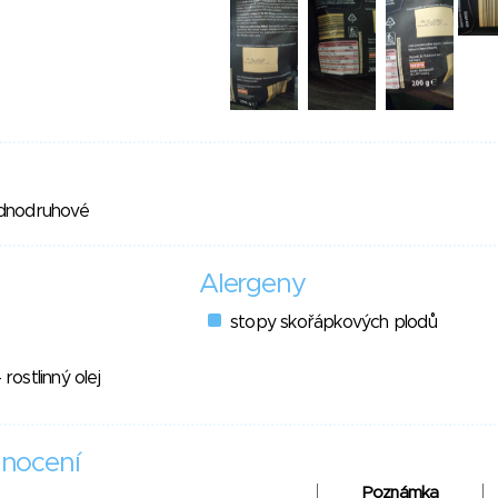
ednodruhové
Alergeny
stopy skořápkových plodů
 rostlinný olej
nocení
Poznámka