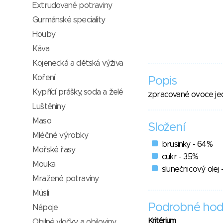
Extrudované potraviny
Gurmánské speciality
Houby
Káva
Kojenecká a dětská výživa
Koření
Popis
Kypřící prášky, soda a želé
zpracované ovoce j
Luštěniny
Maso
Složení
Mléčné výrobky
brusinky - 64%
Mořské řasy
cukr - 35%
Mouka
slunečnicový olej -
Mražené potraviny
Müsli
Podrobné hod
Nápoje
Kritérium
Obilné vločky a obiloviny