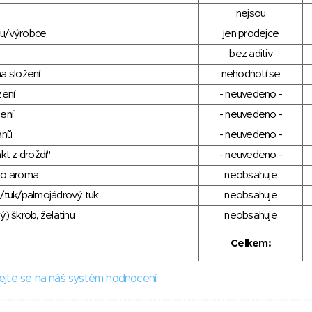
nejsou
du/výrobce
jen prodejce
bez aditiv
a složení
nehodnotí se
zení
- neuvedeno -
ení
- neuvedeno -
anů
- neuvedeno -
kt z droždí"
- neuvedeno -
ho aroma
neobsahuje
/tuk/palmojádrový tuk
neobsahuje
) škrob, želatinu
neobsahuje
Celkem:
ejte se na náš systém hodnocení.