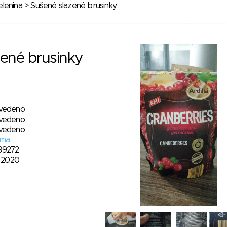
lenina
> Sušené slazené brusinky
ené brusinky
vedeno
vedeno
vedeno
ma
99272
. 2020