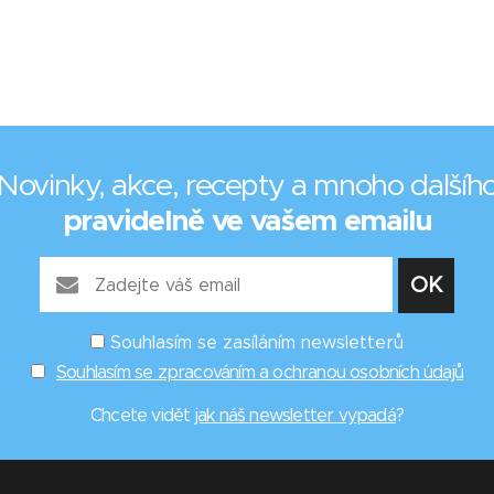
Novinky, akce, recepty a mnoho dalšíh
pravidelně ve vašem emailu
Souhlasím se zasíláním newsletterů
Souhlasím se zpracováním a ochranou osobních údajů
Chcete vidět
jak náš newsletter vypadá
?