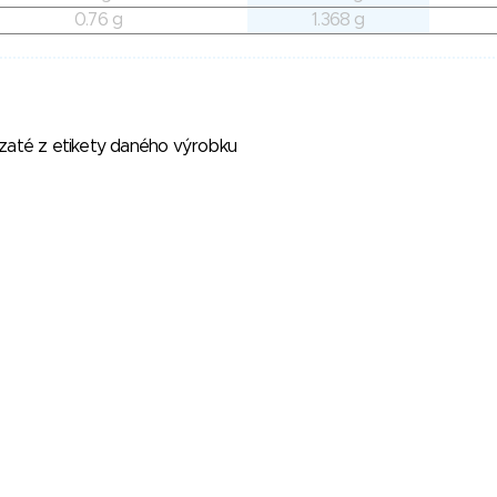
0.76 g
1.368 g
vzaté z etikety daného výrobku