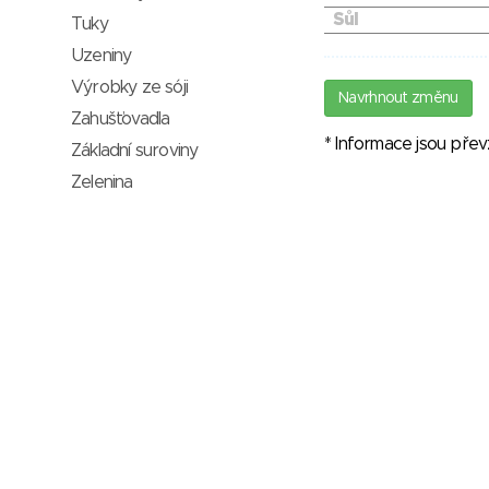
Sůl
Tuky
Uzeniny
Výrobky ze sóji
Navrhnout změnu
Zahušťovadla
* Informace jsou pře
Základní suroviny
Zelenina