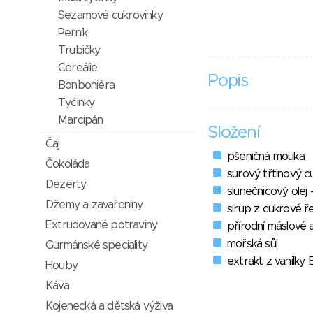
Sezamové cukrovinky
Perník
Trubičky
Cereálie
Popis
Bonboniéra
Tyčinky
Marcipán
Složení
Čaj
pšeničná mouka
Čokoláda
surový třtinový c
Dezerty
slunečnicový olej 
Džemy a zavařeniny
sirup z cukrové ř
Extrudované potraviny
přírodní máslové
mořská sůl
Gurmánské speciality
extrakt z vanilky
Houby
Káva
Kojenecká a dětská výživa