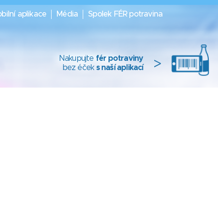
bilní aplikace
Média
Spolek FÉR potravina
Nakupujte
fér potraviny
>
bez éček
s naší aplikací