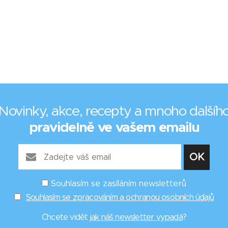
Novinky, akce, recepty a mnoho dalšíh
pravidelně ve vašem emailu
Souhlasím se zasíláním newsletterů
Souhlasím se zpracováním a ochranou osobních údajů
Chcete vidět
jak náš newsletter vypadá
?