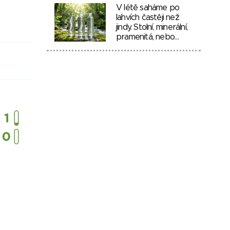
V létě saháme po
lahvích častěji než
jindy. Stolní, minerální,
pramenitá, nebo…