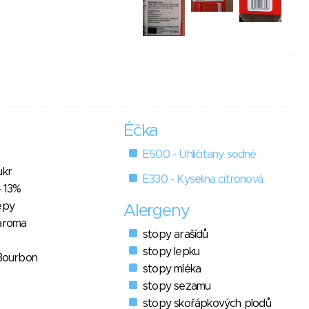
Éčka
E500 - Uhličitany sodné
ukr
E330 - Kyselina citronová
- 13%
epy
Alergeny
 aroma
stopy arašídů
stopy lepku
 Bourbon
stopy mléka
stopy sezamu
stopy skořápkových plodů