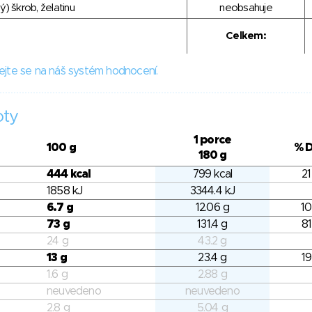
) škrob, želatinu
neobsahuje
Celkem:
ejte se na náš systém hodnocení.
oty
1 porce
100 g
% 
180 g
444 kcal
799 kcal
21
1858 kJ
3344.4 kJ
6.7 g
12.06 g
10
73 g
131.4 g
81
24 g
43.2 g
13 g
23.4 g
19
1.6 g
2.88 g
neuvedeno
neuvedeno
2.8 g
5.04 g