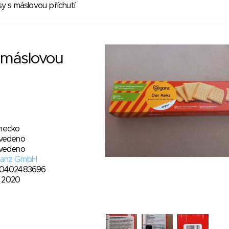
y s máslovou příchutí
 máslovou
ecko
vedeno
vedeno
anz GmbH
0402483696
2. 2020