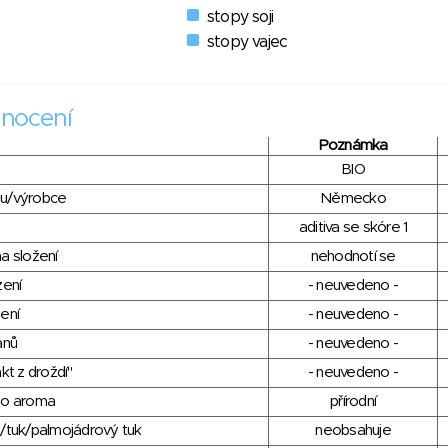
stopy soji
stopy vajec
nocení
Poznámka
BIO
du/výrobce
Německo
aditiva se skóre 1
a složení
nehodnotí se
zení
- neuvedeno -
ení
- neuvedeno -
anů
- neuvedeno -
kt z droždí"
- neuvedeno -
ho aroma
přírodní
/tuk/palmojádrový tuk
neobsahuje