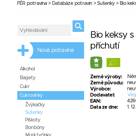
FÉR potravina
>
Databáze potravin
>
Sušenky
> Bio keks
Bio keksy s
příchutí
Nová potravina
16
Alkohol
Něm
Země výroby:
Bagety
neu
Země původu:
Cukr
neu
Výrobce:
Veg
Dodavatel:
Cukrovinky
426
EAN:
Žvýkačky
1. 1
Data ze dne:
Sušenky
Piškoty
Bonbóny
Müsli tyčinky