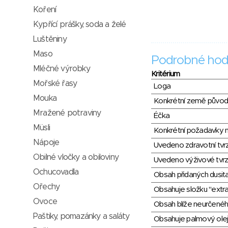
Koření
Kypřící prášky, soda a želé
Luštěniny
Maso
Podrobné hod
Mléčné výrobky
Kritérium
Mořské řasy
Loga
Mouka
Konkrétní země půvo
Mražené potraviny
Éčka
Müsli
Konkrétní požadavky n
Nápoje
Uvedeno zdravotní tvr
Obilné vločky a obiloviny
Uvedeno výživové tvrz
Ochucovadla
Obsah přidaných dusit
Ořechy
Obsahuje složku "extra
Ovoce
Obsah blíže neurčené
Paštiky, pomazánky a saláty
Obsahuje palmový olej