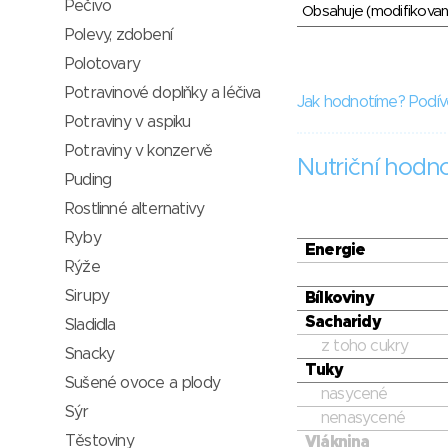
Pečivo
Obsahuje (modifikovaný
Polevy, zdobení
Polotovary
Potravinové doplňky a léčiva
Jak hodnotíme? Podív
Potraviny v aspiku
Potraviny v konzervě
Nutriční hodn
Puding
Rostlinné alternativy
Ryby
Energie
Rýže
Sirupy
Bílkoviny
Sacharidy
Sladidla
z toho cukry
Snacky
Tuky
Sušené ovoce a plody
nasycené
Sýr
nenasycené
Těstoviny
Vláknina