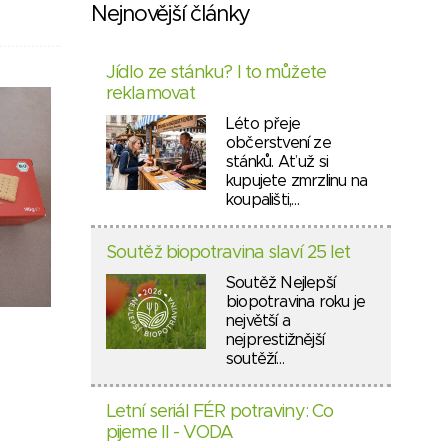
Nejnovější články
Jídlo ze stánku? I to můžete
reklamovat
Léto přeje
občerstvení ze
stánků. Ať už si
kupujete zmrzlinu na
koupališti,…
Soutěž biopotravina slaví 25 let
Soutěž Nejlepší
biopotravina roku je
největší a
nejprestižnější
soutěží…
Letní seriál FÉR potraviny: Co
pijeme II - VODA