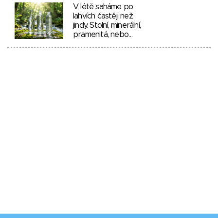
V létě saháme po
lahvích častěji než
jindy. Stolní, minerální,
pramenitá, nebo…