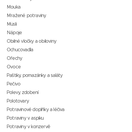
Mouka
Mražené potraviny
Müsli
Nápoje
Obilné vločky a obiloviny
Ochucovadla
Ořechy
Ovoce
Paštiky, pomazánky a saláty
Pečivo
Polevy, zdobení
Polotovary
Potravinové doplňky a léčiva
Potraviny v aspiku
Potraviny v konzervě