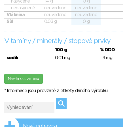
nasycené
1.4 g
0 g
nenasycené
neuvedeno
neuvedeno
Vláknina
neuvedeno
neuvedeno
Sůl
0.03 g
0 g
Vitamíny / minerály / stopové prvky
100 g
% DDD
sodík
0.01 mg
3 mg
Navrhnout změnu
* Informace jsou převzaté z etikety daného výrobku
Nová potravina