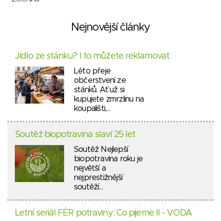
Nejnovější články
Jídlo ze stánku? I to můžete reklamovat
Léto přeje
občerstvení ze
stánků. Ať už si
kupujete zmrzlinu na
koupališti,…
Soutěž biopotravina slaví 25 let
Soutěž Nejlepší
biopotravina roku je
největší a
nejprestižnější
soutěží…
Letní seriál FÉR potraviny: Co pijeme II - VODA