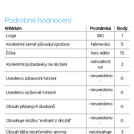
Podrobné hodnocení
Kritérium
Poznámka
Body
Loga
BIO
1
Konkrétní země původu/výrobce
Německo
5
Éčka
bez aditiv
15
nehodnotí
Konkrétní požadavky na složení
2
se
- neuvedeno
Uvedeno zdravotní tvrzení
0
-
- neuvedeno
Uvedeno výživové tvrzení
0
-
- neuvedeno
Obsah přidaných dusitanů
0
-
- neuvedeno
Obsahuje složku "extrakt z droždí"
0
-
Obsah blíže neurčeného aroma
neobsahuje
3