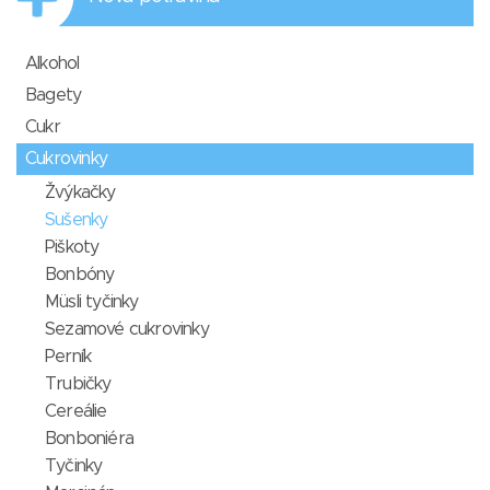
Alkohol
Bagety
Cukr
Cukrovinky
Žvýkačky
Sušenky
Piškoty
Bonbóny
Müsli tyčinky
Sezamové cukrovinky
Perník
Trubičky
Cereálie
Bonboniéra
Tyčinky