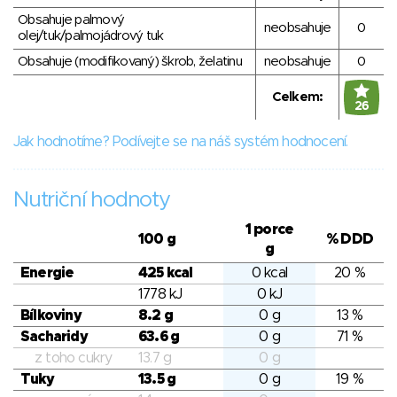
Obsahuje palmový
neobsahuje
0
olej/tuk/palmojádrový tuk
Obsahuje (modifikovaný) škrob, želatinu
neobsahuje
0
Celkem:
26
Jak hodnotíme? Podívejte se na náš systém hodnocení.
Nutriční hodnoty
1 porce
100 g
% DDD
g
Energie
425 kcal
0 kcal
20 %
1778 kJ
0 kJ
Bílkoviny
8.2 g
0 g
13 %
Sacharidy
63.6 g
0 g
71 %
z toho cukry
13.7 g
0 g
Tuky
13.5 g
0 g
19 %