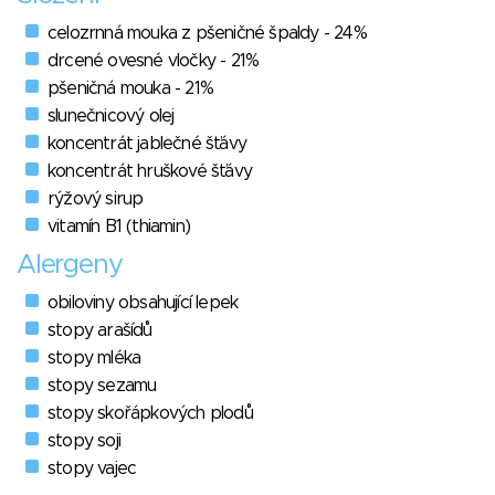
celozrnná mouka z pšeničné špaldy - 24%
drcené ovesné vločky - 21%
pšeničná mouka - 21%
slunečnicový olej
koncentrát jablečné šťávy
koncentrát hruškové šťávy
rýžový sirup
vitamín B1 (thiamin)
Alergeny
obiloviny obsahující lepek
stopy arašídů
stopy mléka
stopy sezamu
stopy skořápkových plodů
stopy soji
stopy vajec