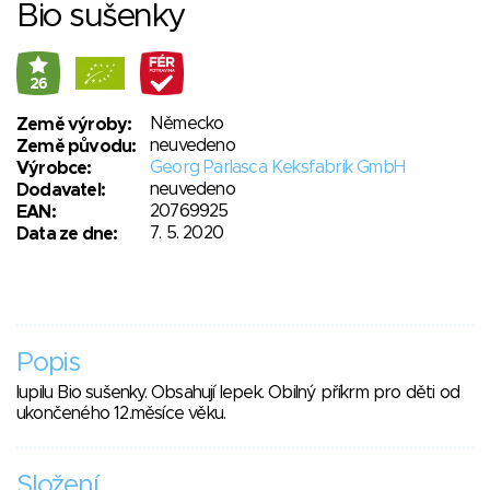
Bio sušenky
26
Německo
Země výroby:
neuvedeno
Země původu:
Georg Parlasca Keksfabrik GmbH
Výrobce:
neuvedeno
Dodavatel:
20769925
EAN:
7. 5. 2020
Data ze dne:
Popis
lupilu Bio sušenky. Obsahují lepek. Obilný příkrm pro děti od
ukončeného 12.měsíce věku.
Složení