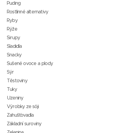
Puding
Rostlinné alternativy
Ryby
Rýže
Sirupy
Sladidla
Snacky
Sušené ovoce a plody
Sýr
Těstoviny
Tuky
Uzeniny
Výrobky ze sóji
Zahušťovadla
Základní suroviny
Zelenina