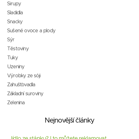
Sirupy
Sladidla
Snacky
Sušené ovoce a plody
Sýr
Těstoviny
Tuky
Uzeniny
Výrobky ze sóji
Zahušťovadla
Základní suroviny
Zelenina
Nejnovější články
Jídlo ze stánku? I to můžete reklamovat