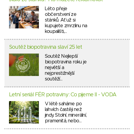
Léto přeje
občerstvení ze
stánků. Ať už si
kupujete zmrzlinu na
koupališti,…
Soutěž biopotravina slaví 25 let
Soutěž Nejlepší
biopotravina roku je
největší a
nejprestižnější
soutěží…
Letní seriál FÉR potraviny: Co pijeme II - VODA
V létě saháme po
lahvích častěji než
jindy. Stolní, minerální,
pramenitá, nebo…