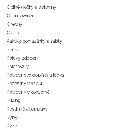
Obilné vločky a obiloviny
Ochucovadla
Ořechy
Ovoce
Paštiky, pomazánky a saláty
Pečivo
Polevy, zdobení
Polotovary
Potravinové doplňky a léčiva
Potraviny v aspiku
Potraviny v konzervě
Puding
Rostlinné alternativy
Ryby
Rýže