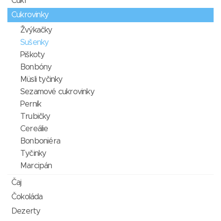
Cukr
Cukrovinky
Žvýkačky
Sušenky
Piškoty
Bonbóny
Müsli tyčinky
Sezamové cukrovinky
Perník
Trubičky
Cereálie
Bonboniéra
Tyčinky
Marcipán
Čaj
Čokoláda
Dezerty