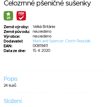
Celozrnné pšeničné sušenky
25
Velká Británie
Země výroby:
neuvedeno
Země původu:
neuvedeno
Výrobce:
Mark and Spencer, Czech Republic
Dodavatel:
00819411
EAN:
15. 4. 2020
Data ze dne:
Popis
24 kusů
Složení