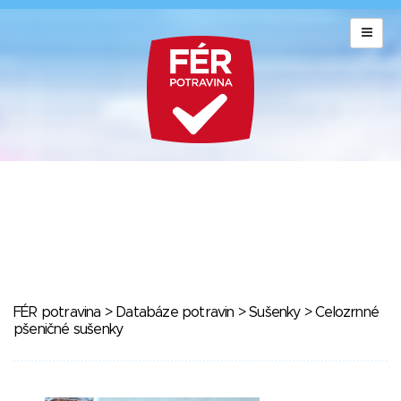
FÉR potravina
>
Databáze potravin
>
Sušenky
> Celozrnné
pšeničné sušenky