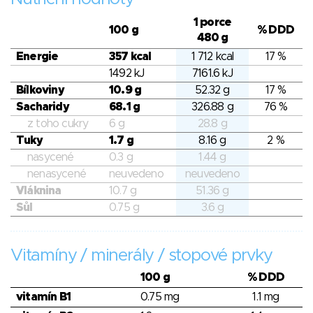
1 porce
100 g
% DDD
480 g
Energie
357 kcal
1 712 kcal
17 %
1492 kJ
7161.6 kJ
Bílkoviny
10.9 g
52.32 g
17 %
Sacharidy
68.1 g
326.88 g
76 %
z toho cukry
6 g
28.8 g
Tuky
1.7 g
8.16 g
2 %
nasycené
0.3 g
1.44 g
nenasycené
neuvedeno
neuvedeno
Vláknina
10.7 g
51.36 g
Sůl
0.75 g
3.6 g
Vitamíny / minerály / stopové prvky
100 g
% DDD
vitamín B1
0.75 mg
1.1 mg