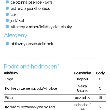
celozrnná pšenice - 94%
extrakt z ječněho sladu
cukr
jedlá sůl
Vitamíny a minerální látky dle tabulky
Alergeny
obiloviny obsahující lepek
Podrobné hodnocení
Kritérium
Poznámka
Body
Loga
nejsou
0
Velká
Konkrétní země původu/výrobce
5
Británie
Éčka
bez aditiv
15
nehodnotí
Konkrétní požadavky na složení
2
se