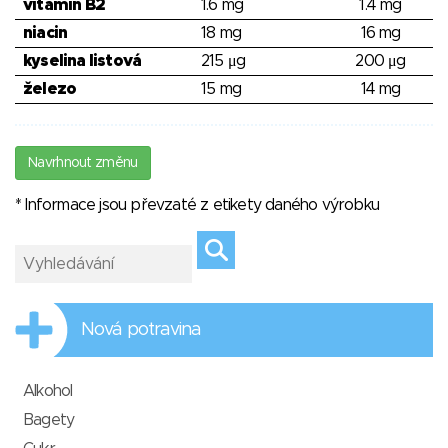
vitamín B2
1.6 mg
1.4 mg
niacin
18 mg
16 mg
kyselina listová
215 μg
200 μg
železo
15 mg
14 mg
Navrhnout změnu
* Informace jsou převzaté z etikety daného výrobku
Nová potravina
Alkohol
Bagety