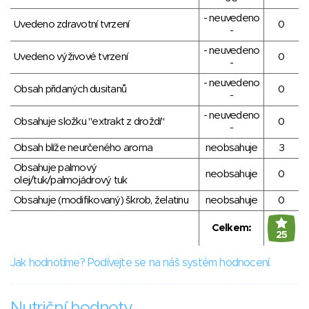
- neuvedeno
Uvedeno zdravotní tvrzení
0
-
- neuvedeno
Uvedeno výživové tvrzení
0
-
- neuvedeno
Obsah přidaných dusitanů
0
-
- neuvedeno
Obsahuje složku "extrakt z droždí"
0
-
Obsah blíže neurčeného aroma
neobsahuje
3
Obsahuje palmový
neobsahuje
0
olej/tuk/palmojádrový tuk
Obsahuje (modifikovaný) škrob, želatinu
neobsahuje
0
Celkem:
25
Jak hodnotíme? Podívejte se na náš systém hodnocení.
Nutriční hodnoty