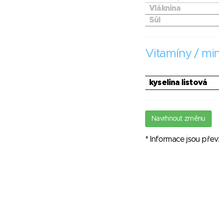
Vláknina
Sůl
Vitamíny / min
kyselina listová
Navrhnout změnu
* Informace jsou pře