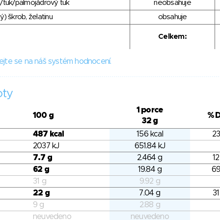
/tuk/palmojádrový tuk
neobsahuje
) škrob, želatinu
obsahuje
Celkem:
ejte se na náš systém hodnocení.
oty
1 porce
100 g
% 
32 g
487 kcal
156 kcal
23
2037 kJ
651.84 kJ
7.7 g
2.464 g
12
62 g
19.84 g
69
31 g
9.92 g
22 g
7.04 g
31
9 g
2.88 g
neuvedeno
neuvedeno