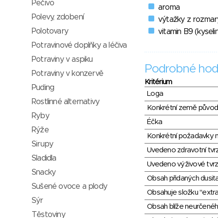
Pečivo
aroma
Polevy, zdobení
výtažky z rozmarý
Polotovary
vitamin B9 (kyselin
Potravinové doplňky a léčiva
Potraviny v aspiku
Podrobné hod
Potraviny v konzervě
Kritérium
Puding
Loga
Rostlinné alternativy
Konkrétní země půvo
Ryby
Éčka
Rýže
Konkrétní požadavky n
Sirupy
Uvedeno zdravotní tvr
Sladidla
Uvedeno výživové tvrz
Snacky
Obsah přidaných dusit
Sušené ovoce a plody
Obsahuje složku "extra
Sýr
Obsah blíže neurčené
Těstoviny