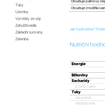
Obsahuje palmový olej
Tuky
Obsahuje (modifikovaný
Uzeniny
Výrobky ze sóji
Zahušťovadla
Jak hodnotíme? Podív
Základní suroviny
Zelenina
Nutriční hodn
Energie
Bílkoviny
Sacharidy
z toho cukry
Tuky
nasycené
nenasycené