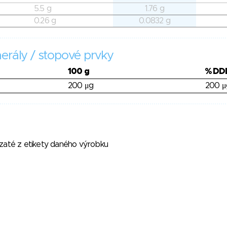
5.5 g
1.76 g
0.26 g
0.0832 g
erály / stopové prvky
100 g
% DD
200 μg
200 μ
vzaté z etikety daného výrobku