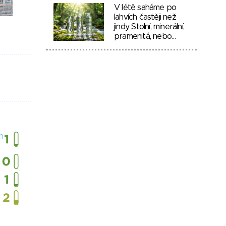
V létě saháme po
lahvích častěji než
jindy. Stolní, minerální,
pramenitá, nebo…
h