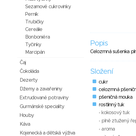
Sezamové cukrovinky
Perník
Trubičky
Cereálie
Bonboniéra
Popis
Tyčinky
Celozrnná sušenka pl
Marcipán
Čaj
Složení
Čokoláda
Dezerty
cukr
Džemy a zavařeniny
celozrnná pšenič
pšeničná mouka
Extrudované potraviny
rostlinný tuk
Gurmánské speciality
- kokosový tuk
Houby
- plně ztužený ře
Káva
- aroma
Kojenecká a dětská výživa