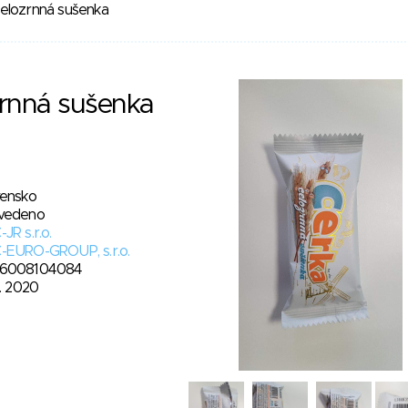
elozrnná sušenka
zrnná sušenka
vensko
vedeno
JR s.r.o.
-EURO-GROUP, s.r.o.
6008104084
3. 2020