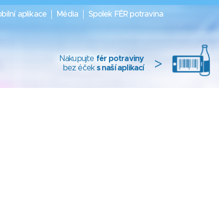
bilní aplikace
Média
Spolek FÉR potravina
Nakupujte
fér potraviny
>
bez éček
s naší aplikací