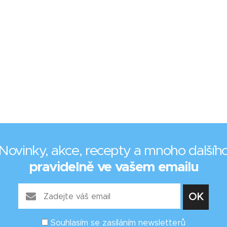
Novinky, akce, recepty a mnoho dalšíh
pravidelně ve vašem emailu
Souhlasím se zasíláním newsletterů