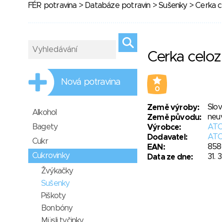
FÉR potravina
>
Databáze potravin
>
Sušenky
> Cerka c
Cerka celo
Nová potravina
0
Slo
Země výroby:
Alkohol
neu
Země původu:
Bagety
ATC-
Výrobce:
ATC
Dodavatel:
Cukr
858
EAN:
Cukrovinky
31. 
Data ze dne:
Žvýkačky
Sušenky
Piškoty
Bonbóny
Müsli tyčinky