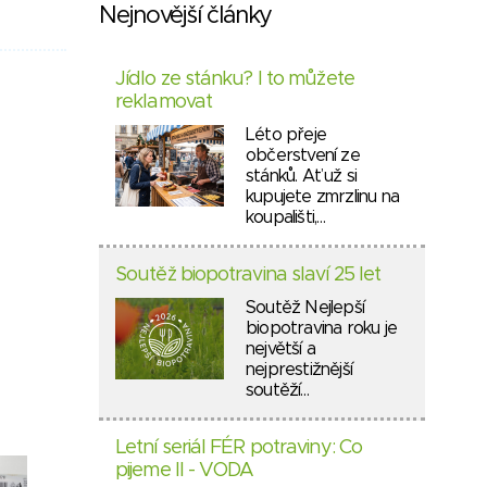
Nejnovější články
Jídlo ze stánku? I to můžete
reklamovat
Léto přeje
občerstvení ze
stánků. Ať už si
kupujete zmrzlinu na
koupališti,…
Soutěž biopotravina slaví 25 let
Soutěž Nejlepší
biopotravina roku je
největší a
nejprestižnější
soutěží…
Letní seriál FÉR potraviny: Co
pijeme II - VODA