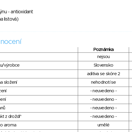
nu - antioxidant
a listová)
nocení
Poznámka
nejsou
du/výrobce
Slovensko
aditiva se skóre 2
a složení
nehodnotí se
zení
- neuvedeno -
ení
- neuvedeno -
anů
- neuvedeno -
kt z droždí"
- neuvedeno -
ho aroma
umělé