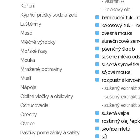
- vitamín A
Koření
- řepkový olej
Kypřící prášky, soda a želé
bambucký tuk - ro
Luštěniny
kokosový tuk - ros
Maso
ovesná mouka
slunečnicové se
Mléčné výrobky
pšeničný škrob
Mořské řasy
sušené mléko od
Mouka
sušená syrovátka
Mražené potraviny
sójová mouka
Müsli
rozpustná kávovi
Nápoje
- sušený extrakt
Obilné vločky a obiloviny
- sušený extrakt 
- sušený extrakt
Ochucovadla
sušená vejce
Ořechy
rostlinný olej řep
Ovoce
skořice mletá
Paštiky, pomazánky a saláty
sůl