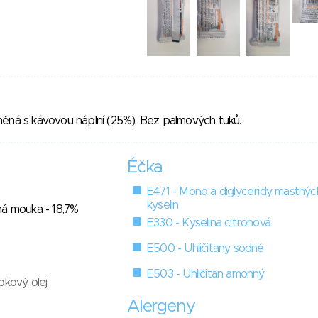
něná s kávovou náplní (25%). Bez palmových tuků.
Éčka
E471 - Mono a diglyceridy mastnýc
kyselin
ná mouka - 18,7%
E330 - Kyselina citronová
E500 - Uhličitany sodné
E503 - Uhličitan amonný
pkový olej
Alergeny