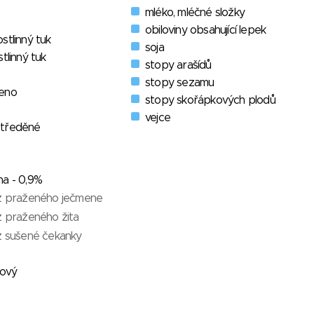
mléko, mléčné složky
obiloviny obsahující lepek
stlinný tuk
soja
tlinný tuk
stopy arašídů
stopy sezamu
meno
stopy skořápkových plodů
vejce
středěné
na - 0,9%
 z praženého ječmene
z praženého žita
 z sušené čekanky
kový