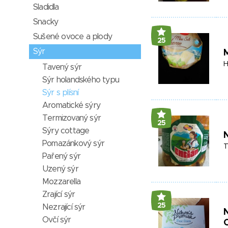
Sladidla
Snacky
Sušené ovoce a plody
25
Sýr
M
H
Tavený sýr
Sýr holandského typu
Sýr s plísní
Aromatické sýry
Termizovaný sýr
25
Sýry cottage
N
Pomazánkový sýr
T
Pařený sýr
Uzený sýr
Mozzarella
Zrající sýr
25
Nezrající sýr
N
Ovčí sýr