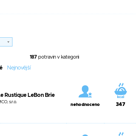
187
potravin v kategorii
é
Nejnovější
e Rustique LeBon Brie
MCO, s.r.o.
347
nehodnoceno