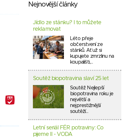
Nejnovější články
Jídlo ze stánku? I to můžete
reklamovat
Léto přeje
občerstvení ze
stánků. Ať už si
kupujete zmrzlinu na
koupališti,…
Soutěž biopotravina slaví 25 let
Soutěž Nejlepší
biopotravina roku je
největší a
nejprestižnější
soutěží…
Letní seriál FÉR potraviny: Co
pijeme II - VODA