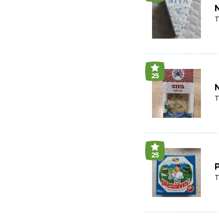
N
T
25
N
T
25
P
T