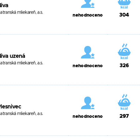
iva
atranská mliekareň, a.s.
304
nehodnoceno
iva uzená
atranská mliekareň, a.s.
326
nehodnoceno
lesnivec
atranská mliekareň, a.s.
297
nehodnoceno