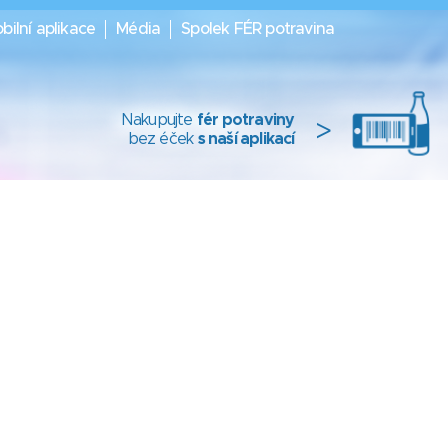
bilní aplikace
Média
Spolek FÉR potravina
Nakupujte
fér potraviny
>
bez éček
s naší aplikací