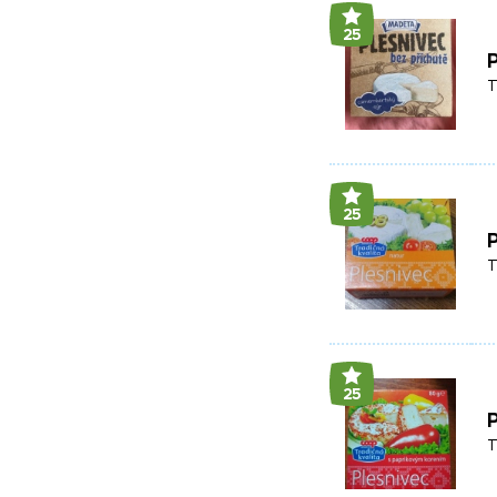
25
P
T
25
P
T
25
P
T