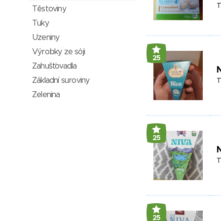
T
Těstoviny
Tuky
Uzeniny
Výrobky ze sóji
25
Zahušťovadla
N
Základní suroviny
T
Zelenina
25
N
T
25