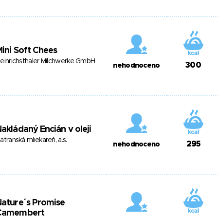
ini Soft Chees
einrichsthaler Milchwerke GmbH
300
nehodnoceno
akládaný Encián v oleji
atranská mliekareň, a.s.
295
nehodnoceno
ature´s Promise
Camembert