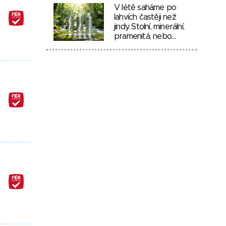
V létě saháme po
lahvích častěji než
jindy. Stolní, minerální,
pramenitá, nebo…