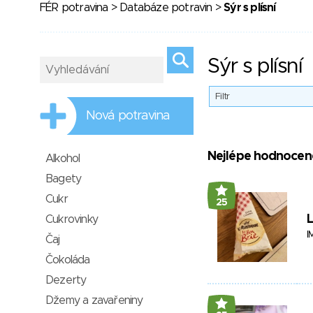
FÉR potravina
>
Databáze potravin
>
Sýr s plísní
Sýr s plísní
Filtr
Nová potravina
Nejlépe hodnocen
Alkohol
Bagety
Cukr
25
L
Cukrovinky
I
Čaj
Čokoláda
Dezerty
Džemy a zavařeniny