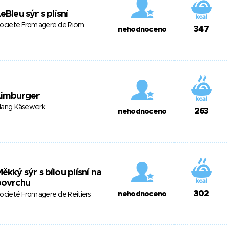
eBleu sýr s plísní
ociete Fromagere de Riom
347
nehodnoceno
Limburger
ang Käsewerk
263
nehodnoceno
ěkký sýr s bílou plísní na
povrchu
302
nehodnoceno
ocieté Fromagere de Reitiers