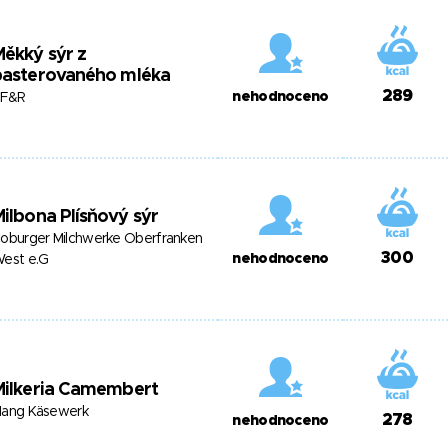
ěkký sýr z
pasterovaného mléka
289
nehodnoceno
F&R
ilbona Plísňový sýr
oburger Milchwerke Oberfranken
300
nehodnoceno
est e.G
Milkeria Camembert
ang Käsewerk
278
nehodnoceno