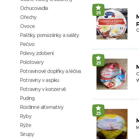
Ochucovadla
25
M
Ořechy
Ovoce
C
Paštiky, pomazánky a saláty
Pečivo
Polevy, zdobení
Polotovary
25
M
Potravinové doplňky a léčiva
C
Potraviny v aspiku
W
Potraviny v konzervě
Puding
Rostlinné alternativy
25
Ryby
Rýže
M
Sirupy