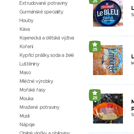
25
Extrudované potraviny
L
Gurmánské speciality
S
Houby
Káva
Kojenecká a dětská výživa
Koření
25
Kypřící prášky, soda a želé
M
Luštěniny
Maso
Mléčné výrobky
Mořské řasy
25
Mouka
M
Mražené potraviny
S
Müsli
Nápoje
Obilné vločky a obiloviny