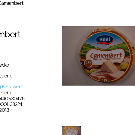
 Camembert
mbert
ecko
edeno
 Käsewerk
edeno
440530476,
001133224
 2018