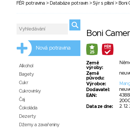
FÉR potravina
>
Databáze potravin
>
Sýr s plísní
> Boni
Boni Came
Nová potravina
25
Něm
Země
Alkohol
výroby:
neuv
Země
Bagety
původu:
Cukr
Mang
Výrobce:
neuv
Dodavatel:
Cukrovinky
4388
EAN:
Čaj
2000
2. 12.
Data ze dne:
Čokoláda
Dezerty
Džemy a zavařeniny