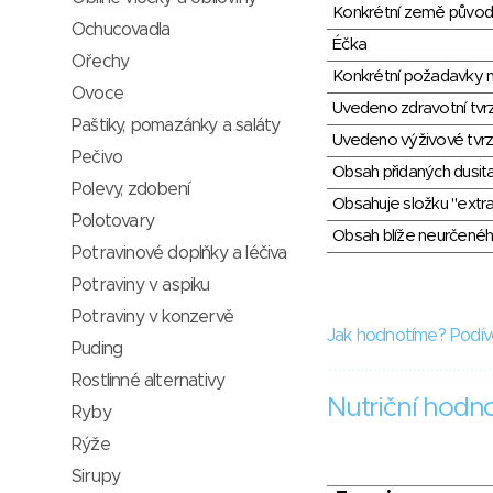
Konkrétní země půvo
Ochucovadla
Éčka
Ořechy
Konkrétní požadavky n
Ovoce
Uvedeno zdravotní tvr
Paštiky, pomazánky a saláty
Uvedeno výživové tvrz
Pečivo
Obsah přidaných dusit
Polevy, zdobení
Obsahuje složku "extra
Polotovary
Obsah blíže neurčené
Potravinové doplňky a léčiva
Potraviny v aspiku
Potraviny v konzervě
Jak hodnotíme? Podív
Puding
Rostlinné alternativy
Nutriční hodn
Ryby
Rýže
Sirupy