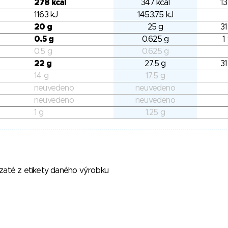
278 kcal
347 kcal
13
1163 kJ
1453.75 kJ
20 g
25 g
31
0.5 g
0.625 g
1
0.5 g
0.625 g
22 g
27.5 g
31
14 g
17.5 g
neuvedeno
neuvedeno
neuvedeno
neuvedeno
1 g
1.25 g
vzaté z etikety daného výrobku