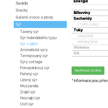
Energie
Sladidla
Snacky
Bílkoviny
Sušené ovoce a plody
Sacharidy
z toho cukry
Sýr
Tuky
Tavený sýr
nasycené
Sýr holandského typu
nenasycené
Sýr s plísní
Vláknina
Aromatické sýry
Sůl
Termizovaný sýr
Sýry cottage
Pomazánkový sýr
Navrhnout změnu
Pařený sýr
Uzený sýr
* Informace jsou pře
Mozzarella
Zrající sýr
Nezrající sýr
Ovčí sýr