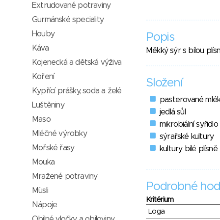
Extrudované potraviny
Gurmánské speciality
Houby
Popis
Káva
Měkký sýr s bílou plí
Kojenecká a dětská výživa
Koření
Složení
Kypřící prášky, soda a želé
pasterované mlé
Luštěniny
jedlá sůl
Maso
mikrobiální syřidlo
Mléčné výrobky
sýrařské kultury
Mořské řasy
kultury bílé plísně
Mouka
Mražené potraviny
Podrobné hod
Müsli
Kritérium
Nápoje
Loga
Obilné vločky a obiloviny