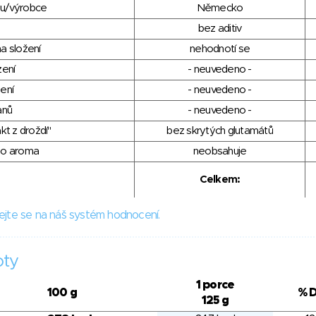
du/výrobce
Německo
bez aditiv
a složení
nehodnotí se
zení
- neuvedeno -
ení
- neuvedeno -
anů
- neuvedeno -
kt z droždí"
bez skrytých glutamátů
ho aroma
neobsahuje
Celkem:
ejte se na náš systém hodnocení.
oty
1 porce
100 g
% 
125 g