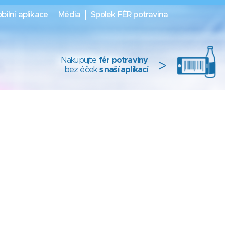
bilní aplikace
Média
Spolek FÉR potravina
Nakupujte
fér potraviny
>
bez éček
s naší aplikací