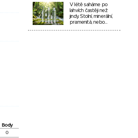
V létě saháme po
lahvích častěji než
jindy. Stolní, minerální,
pramenitá, nebo…
Body
0