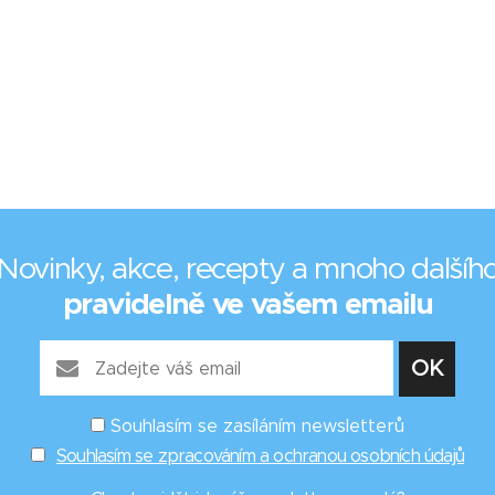
Novinky, akce, recepty a mnoho dalšíh
pravidelně ve vašem emailu
Souhlasím se zasíláním newsletterů
Souhlasím se zpracováním a ochranou osobních údajů