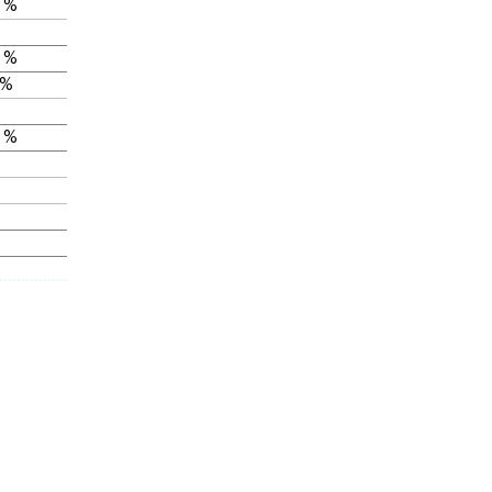
 %
 %
 %
 %