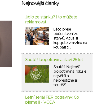
Nejnovější články
Jídlo ze stánku? I to můžete
reklamovat
Léto přeje
občerstvení ze
stánků. Ať už si
kupujete zmrzlinu na
koupališti,…
Soutěž biopotravina slaví 25 let
Soutěž Nejlepší
biopotravina roku je
největší a
nejprestižnější
soutěží…
Letní seriál FÉR potraviny: Co
pijeme II - VODA