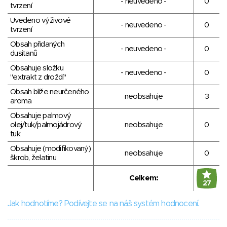
- neuvedeno -
0
tvrzení
Uvedeno výživové
- neuvedeno -
0
tvrzení
Obsah přidaných
- neuvedeno -
0
dusitanů
Obsahuje složku
- neuvedeno -
0
"extrakt z droždí"
Obsah blíže neurčeného
neobsahuje
3
aroma
Obsahuje palmový
olej/tuk/palmojádrový
neobsahuje
0
tuk
Obsahuje (modifikovaný)
neobsahuje
0
škrob, želatinu
Celkem:
27
Jak hodnotíme? Podívejte se na náš systém hodnocení.