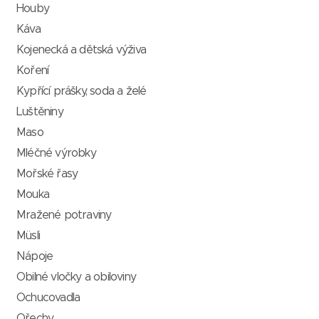
Houby
Káva
Kojenecká a dětská výživa
Koření
Kypřící prášky, soda a želé
Luštěniny
Maso
Mléčné výrobky
Mořské řasy
Mouka
Mražené potraviny
Müsli
Nápoje
Obilné vločky a obiloviny
Ochucovadla
Ořechy