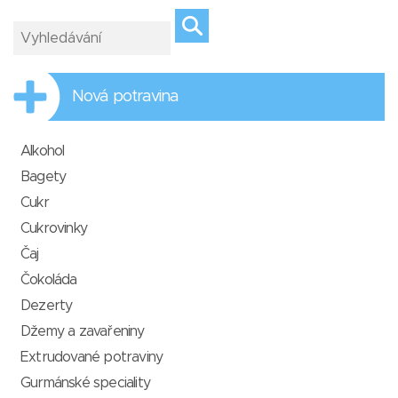
Nová potravina
Alkohol
Bagety
Cukr
Cukrovinky
Čaj
Čokoláda
Dezerty
Džemy a zavařeniny
Extrudované potraviny
Gurmánské speciality