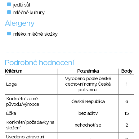
jedlá sůl
mléčné kultury
Alergeny
mléko, mléčné složky
Podrobné hodnocení
Kritérium
Poznámka
Body
Vyrobeno podle české
Loga
cechovní normy, Česká
1
potravina
Konkrétní země
Česká Republika
6
původu/výrobce
Éčka
bez aditiv
15
Konkrétní požadavky na
nehodnotí se
2
složení
Uvedeno zdravotní