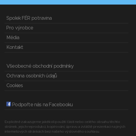
Spolek FÉR potravina
Pro výrobce
Média
Kontakt
Všeobecné obchodní podmínky
Ochrana osobních údajů
Cookies
Podpořte nás na Facebooku
Explicitně zakazujeme jakékoli použití části nebo celého obsahu těchto
stránek, jejich reprodukci, kopírování, úpravu a zvláště prezentaci na jiných
internetových stránkách bez našeho výslovného souhlasu.