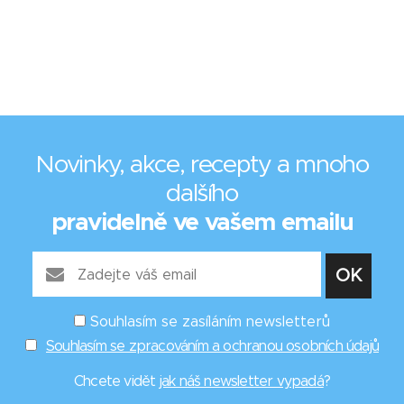
Novinky, akce, recepty a mnoho
dalšího
pravidelně ve vašem emailu
Souhlasím se zasíláním newsletterů
Souhlasím se zpracováním a ochranou osobních údajů
Chcete vidět
jak náš newsletter vypadá
?