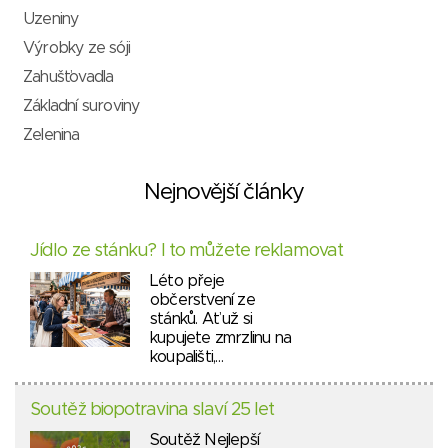
Uzeniny
Výrobky ze sóji
Zahušťovadla
Základní suroviny
Zelenina
Nejnovější články
Jídlo ze stánku? I to můžete reklamovat
Léto přeje
občerstvení ze
stánků. Ať už si
kupujete zmrzlinu na
koupališti,…
Soutěž biopotravina slaví 25 let
Soutěž Nejlepší