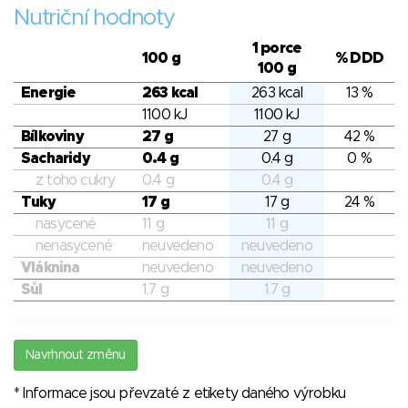
Nutriční hodnoty
1 porce
100 g
% DDD
100 g
Energie
263 kcal
263 kcal
13 %
1100 kJ
1100 kJ
Bílkoviny
27 g
27 g
42 %
Sacharidy
0.4 g
0.4 g
0 %
z toho cukry
0.4 g
0.4 g
Tuky
17 g
17 g
24 %
nasycené
11 g
11 g
nenasycené
neuvedeno
neuvedeno
Vláknina
neuvedeno
neuvedeno
Sůl
1.7 g
1.7 g
Navrhnout změnu
* Informace jsou převzaté z etikety daného výrobku