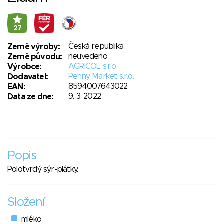
27
Česká republika
Země výroby:
neuvedeno
Země původu:
AGRICOL s.r.o.
Výrobce:
Penny Market s.r.o.
Dodavatel:
8594007643022
EAN:
9. 3. 2022
Data ze dne:
Popis
Polotvrdý sýr-plátky.
Složení
mléko