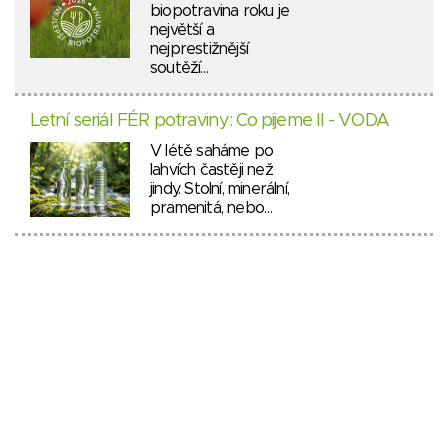
biopotravina roku je
největší a
nejprestižnější
soutěží…
Letní seriál FÉR potraviny: Co pijeme II - VODA
V létě saháme po
lahvích častěji než
jindy. Stolní, minerální,
pramenitá, nebo…