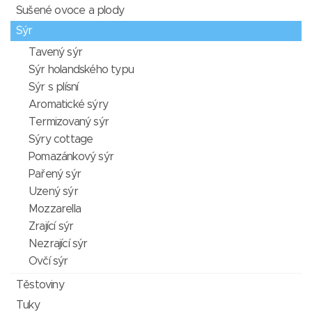
Sušené ovoce a plody
Sýr
Tavený sýr
Sýr holandského typu
Sýr s plísní
Aromatické sýry
Termizovaný sýr
Sýry cottage
Pomazánkový sýr
Pařený sýr
Uzený sýr
Mozzarella
Zrající sýr
Nezrající sýr
Ovčí sýr
Těstoviny
Tuky